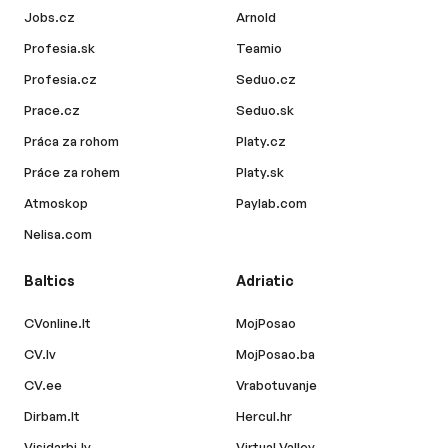
Jobs.cz
Arnold
Profesia.sk
Teamio
Profesia.cz
Seduo.cz
Prace.cz
Seduo.sk
Práca za rohom
Platy.cz
Práce za rohem
Platy.sk
Atmoskop
Paylab.com
Nelisa.com
Baltics
Adriatic
CVonline.lt
MojPosao
CV.lv
MojPosao.ba
CV.ee
Vrabotuvanje
Dirbam.lt
Hercul.hr
Visidarbi.lv
Virtual Valley