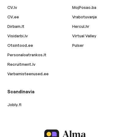
CV.lv
MojPosao.ba
CV.ee
Vrabotuvanje
Dirbam.lt
Hercul.hr
Visidarbi.lv
Virtual Valley
Otsintood.ee
Pulser
Personaloatrankos.lt
Recruitment.lv
Varbamisteenused.ee
Scandinavia
Jobly.fi