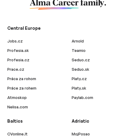
Alma Career
family.
Central Europe
Jobs.cz
Arnold
Profesia.sk
Teamio
Profesia.cz
Seduo.cz
Prace.cz
Seduo.sk
Práca za rohom
Platy.cz
Práce za rohem
Platy.sk
Atmoskop
Paylab.com
Nelisa.com
Baltics
Adriatic
CVonline.lt
MojPosao