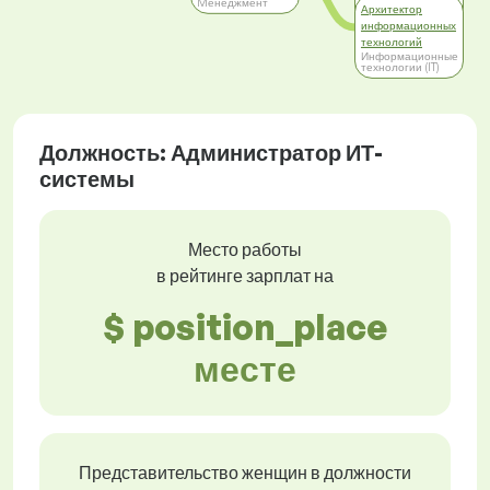
Mенеджмент
технологиям
Архитектор
Информационные
информационных
технологии (IT)
технологий
Информационные
технологии (IT)
Должность: Администратор ИТ-
системы
Место работы
в рейтинге зарплат на
$ position_place
месте
Представительство женщин в должности