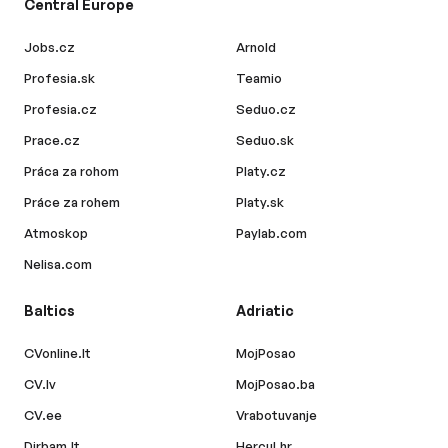
Central Europe
Jobs.cz
Arnold
Profesia.sk
Teamio
Profesia.cz
Seduo.cz
Prace.cz
Seduo.sk
Práca za rohom
Platy.cz
Práce za rohem
Platy.sk
Atmoskop
Paylab.com
Nelisa.com
Baltics
Adriatic
CVonline.lt
MojPosao
CV.lv
MojPosao.ba
CV.ee
Vrabotuvanje
Dirbam.lt
Hercul.hr