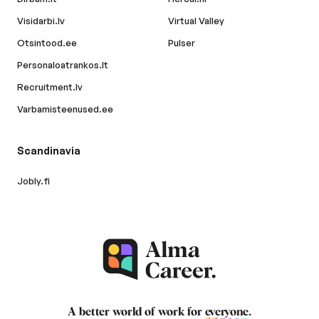
Visidarbi.lv
Virtual Valley
Otsintood.ee
Pulser
Personaloatrankos.lt
Recruitment.lv
Varbamisteenused.ee
Scandinavia
Jobly.fi
A better world of work for
everyone
.