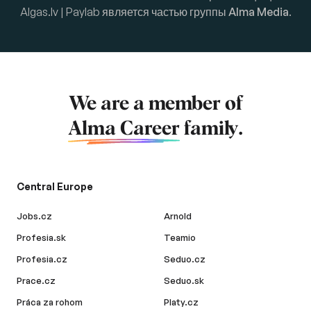
Algas.lv | Paylab является частью группы
Alma Media
.
We are a member of
Alma Career
family.
Central Europe
Jobs.cz
Arnold
Profesia.sk
Teamio
Profesia.cz
Seduo.cz
Prace.cz
Seduo.sk
Práca za rohom
Platy.cz