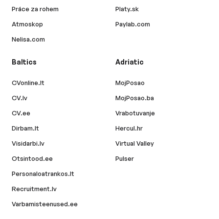
Práce za rohem
Platy.sk
Atmoskop
Paylab.com
Nelisa.com
Baltics
Adriatic
CVonline.lt
MojPosao
CV.lv
MojPosao.ba
CV.ee
Vrabotuvanje
Dirbam.lt
Hercul.hr
Visidarbi.lv
Virtual Valley
Otsintood.ee
Pulser
Personaloatrankos.lt
Recruitment.lv
Varbamisteenused.ee