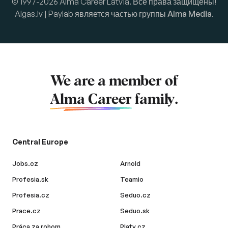
© 1997-2026 Alma Career Latvia. Все права защищены!
Algas.lv | Paylab является частью группы
Alma Media
.
We are a member of
Alma Career
family.
Central Europe
Jobs.cz
Arnold
Profesia.sk
Teamio
Profesia.cz
Seduo.cz
Prace.cz
Seduo.sk
Práca za rohom
Platy.cz