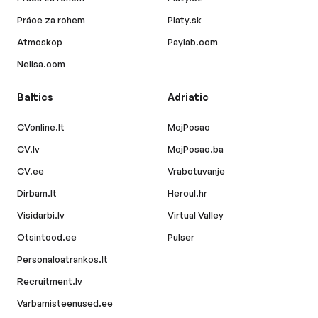
Práce za rohem
Platy.sk
Atmoskop
Paylab.com
Nelisa.com
Baltics
Adriatic
CVonline.lt
MojPosao
CV.lv
MojPosao.ba
CV.ee
Vrabotuvanje
Dirbam.lt
Hercul.hr
Visidarbi.lv
Virtual Valley
Otsintood.ee
Pulser
Personaloatrankos.lt
Recruitment.lv
Varbamisteenused.ee