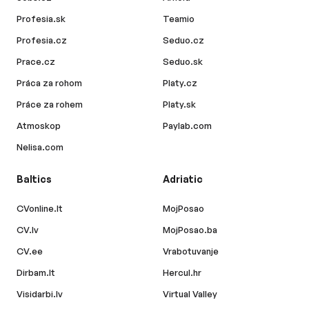
Profesia.sk
Teamio
Profesia.cz
Seduo.cz
Prace.cz
Seduo.sk
Práca za rohom
Platy.cz
Práce za rohem
Platy.sk
Atmoskop
Paylab.com
Nelisa.com
Baltics
Adriatic
CVonline.lt
MojPosao
CV.lv
MojPosao.ba
CV.ee
Vrabotuvanje
Dirbam.lt
Hercul.hr
Visidarbi.lv
Virtual Valley