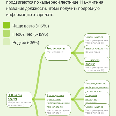
продвигаются по карьерной лестнице. Нажмите на
название должности, чтобы получить подробную
информацию о зарплате.
Чаще всего (>15%)
Необычно (5-15%)
Скрам-мастер
Информационные
Редкий (<5%)
технологии (IT)
Product owner
Бизнес-аналитик
Mенеджмент
Коммерция
IT Business
Analyst
Информационные
технологии (IT)
Руководитель по
информационным
технологиям
Mенеджмент
IT Business
Руководитель
Старший
Analyst
проектов по
менеджер
Информационные
информационным
проектов
технологии (IT)
Mенеджмент
технологиям
Скрам-мастер
Информационные
Информационные
технологии (IT)
технологии (IT)