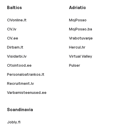
Baltics
Adriatic
CVonline.lt
MojPosao
CV.lv
MojPosao.ba
CV.ee
Vrabotuvanje
Dirbam.lt
Hercul.hr
Visidarbi.lv
Virtual Valley
Otsintood.ee
Pulser
Personaloatrankos.lt
Recruitment.lv
Varbamisteenused.ee
Scandinavia
Jobly.fi