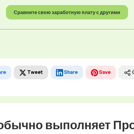
Сравните свою заработную плату с другими
are
Tweet
Share
Save
 обычно выполняет Пр