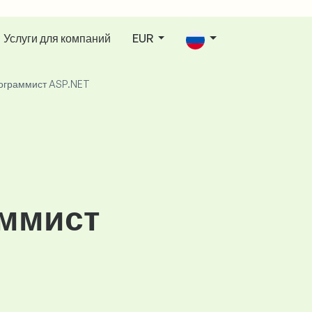
Услуги для компаний
EUR
ограммист ASP.NET
аммист