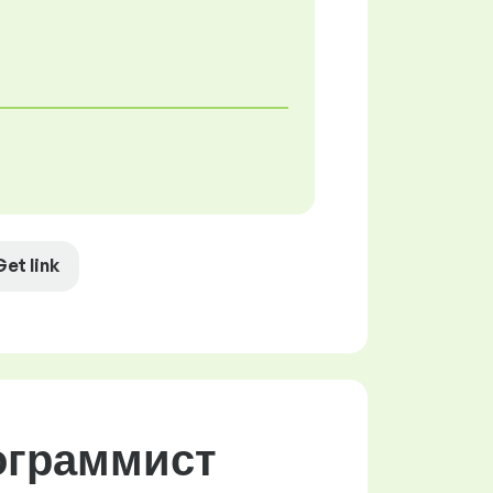
Get link
ограммист