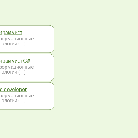
граммист
формационные
нологии (IT)
граммист C#
формационные
нологии (IT)
d developer
формационные
нологии (IT)