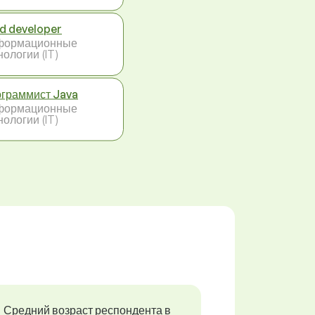
d developer
формационные
нологии (IT)
граммист Java
формационные
нологии (IT)
Средний возраст респондента в