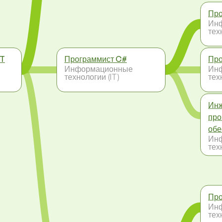
Про
Ин
тех
ET
Программист C#
Про
Информационные
Ин
технологии (IT)
тех
Инж
про
обе
Ин
тех
Про
Ин
тех