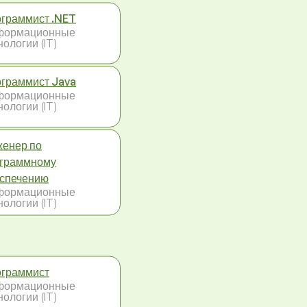
граммист .NET
формационные
нологии (IT)
граммист Java
формационные
нологии (IT)
енер по
граммному
спечению
формационные
нологии (IT)
граммист
формационные
нологии (IT)