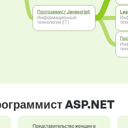
Программист Javascript
Lea
Информационные
Ин
технологии (IT)
тех
Про
Ин
тех
рограммист ASP.NET
Представительство женщин в