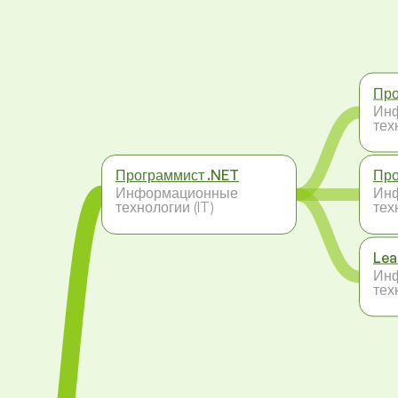
Про
Ин
тех
Программист .NET
Про
Информационные
Ин
технологии (IT)
тех
Lea
Ин
тех