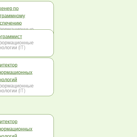
енер по
граммному
спечению
формационные
нологии (IT)
граммист
формационные
нологии (IT)
итектор
формационных
нологий
формационные
нологии (IT)
итектор
формационных
нологий