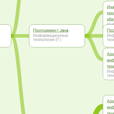
Инж
про
обе
Ин
тех
Программист Java
Про
Информационные
Ин
технологии (IT)
тех
Арх
ин
тех
Ин
тех
Арх
ин
тех