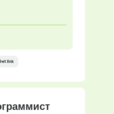
Get link
ограммист