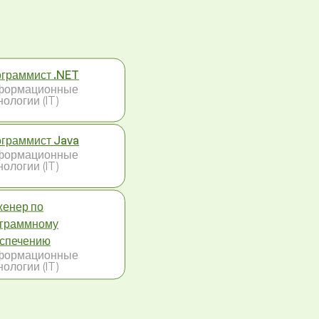
граммист .NET
формационные
нологии (IT)
граммист Java
формационные
нологии (IT)
енер по
граммному
спечению
формационные
нологии (IT)