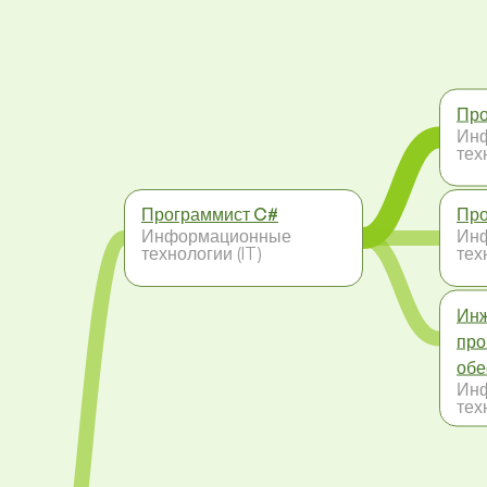
Про
Ин
тех
Программист C#
Про
Информационные
Ин
технологии (IT)
тех
Инж
про
обе
Ин
тех