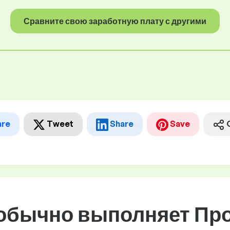
Сравните свою заработную плату с другими
are
Tweet
Share
Save
 обычно выполняет Пр