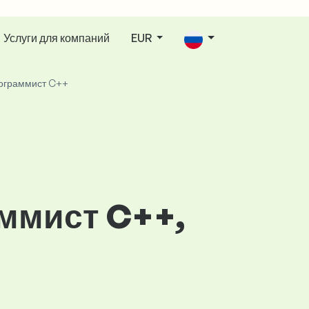
Услуги для компаний
EUR
ограммист C++
ммист C++,