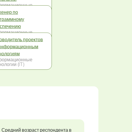
формационные
нологии (IT)
енер по
граммному
спечению
формационные
нологии (IT)
оводитель проектов
информационным
нологиям
формационные
нологии (IT)
Средний возраст респондента в