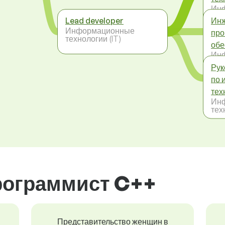
Ин
тех
Lead developer
Инж
Информационные
про
технологии (IT)
обе
Ин
тех
Рук
по 
тех
Ин
тех
рограммист C++
Представительство женщин в