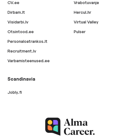
CV.ee
Vrabotuvanje
Dirbam.lt
Hercul.hr
Visidarbi.lv
Virtual Valley
Otsintood.ee
Pulser
Personaloatrankos.lt
Recruitment.lv
Varbamisteenused.ee
Scandinavia
Jobly.fi