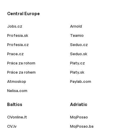
Central Europe
Jobs.cz
Arnold
Profesia.sk
Teamio
Profesia.cz
Seduo.cz
Prace.cz
Seduo.sk
Práca za rohom
Platy.cz
Práce za rohem
Platy.sk
Atmoskop
Paylab.com
Nelisa.com
Baltics
Adriatic
CVonline.lt
MojPosao
CV.lv
MojPosao.ba