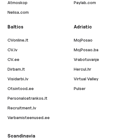
Atmoskop
Paylab.com
Nelisa.com
Baltics
Adriatic
CVonline.lt
MojPosao
CV.lv
MojPosao.ba
CV.ee
Vrabotuvanje
Dirbam.lt
Hercul.hr
Visidarbi.lv
Virtual Valley
Otsintood.ee
Pulser
Personaloatrankos.lt
Recruitment.lv
Varbamisteenused.ee
Scandinavia