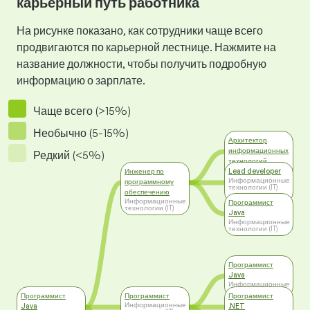
карьерный путь работника
На рисунке показано, как сотрудники чаще всего
продвигаются по карьерной лестнице. Нажмите на
название должности, чтобы получить подробную
информацию о зарплате.
Чаще всего (>15%)
Необычно (5-15%)
Архитектор
информационных
Редкий (<5%)
технологий
Информационные
Инженер по
Lead developer
технологии (IT)
Информационные
программному
технологии (IT)
обеспечению
Информационные
Программист
технологии (IT)
Java
Информационные
технологии (IT)
Программист
Java
Информационные
технологии (IT)
Программист
Программист
Программист
Информационные
Java
.NET