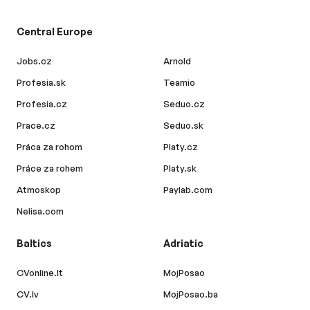
Central Europe
Jobs.cz
Arnold
Profesia.sk
Teamio
Profesia.cz
Seduo.cz
Prace.cz
Seduo.sk
Práca za rohom
Platy.cz
Práce za rohem
Platy.sk
Atmoskop
Paylab.com
Nelisa.com
Baltics
Adriatic
CVonline.lt
MojPosao
CV.lv
MojPosao.ba