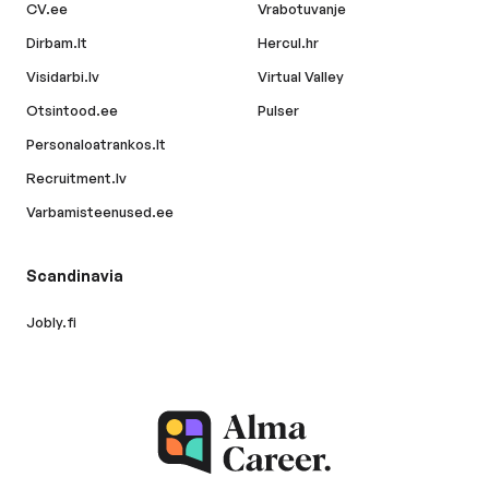
CV.ee
Vrabotuvanje
Dirbam.lt
Hercul.hr
Visidarbi.lv
Virtual Valley
Otsintood.ee
Pulser
Personaloatrankos.lt
Recruitment.lv
Varbamisteenused.ee
Scandinavia
Jobly.fi