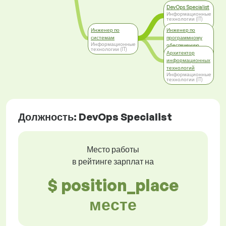
DevOps Specialist
Информационные
технологии (IT)
Инженер по
Инженер по
системам
программному
Информационные
обеспечению
технологии (IT)
Информационные
Архитектор
технологии (IT)
информационных
технологий
Информационные
технологии (IT)
Должность: DevOps Specialist
Место работы
в рейтинге зарплат на
$ position_place
месте