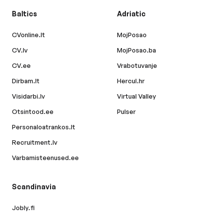
Baltics
Adriatic
CVonline.lt
MojPosao
CV.lv
MojPosao.ba
CV.ee
Vrabotuvanje
Dirbam.lt
Hercul.hr
Visidarbi.lv
Virtual Valley
Otsintood.ee
Pulser
Personaloatrankos.lt
Recruitment.lv
Varbamisteenused.ee
Scandinavia
Jobly.fi