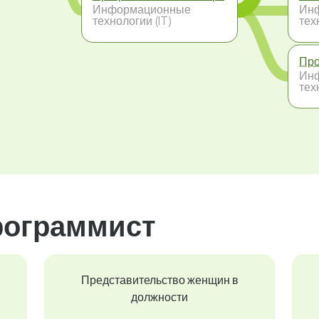
Информационные
Ин
технологии (IT)
тех
Про
Ин
тех
рограммист
Представительство женщин в
должности