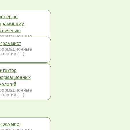
енер по
граммному
спечению
формационные
нологии (IT)
граммист
формационные
нологии (IT)
итектор
формационных
нологий
формационные
нологии (IT)
граммист
формационные