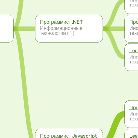
тех
Программист .NET
Про
Информационные
Ин
технологии (IT)
тех
Lea
Ин
тех
Про
Ин
тех
Программист Javascript
Lea