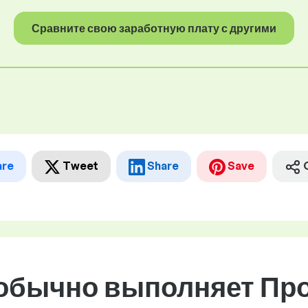
Сравните свою заработную плату с другими
are
Tweet
Share
Save
 обычно выполняет Пр