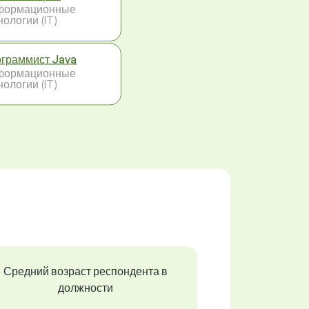
формационные
нологии (IT)
граммист Java
формационные
нологии (IT)
Средний возраст респондента в
должности