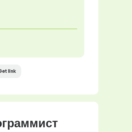
Get link
ограммист