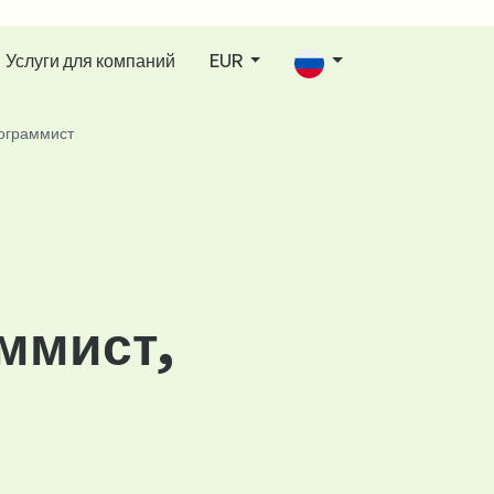
Услуги для компаний
EUR
ограммист
ммист,