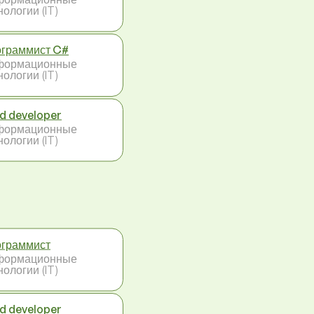
нологии (IT)
граммист C#
формационные
нологии (IT)
d developer
формационные
нологии (IT)
граммист
формационные
нологии (IT)
d developer