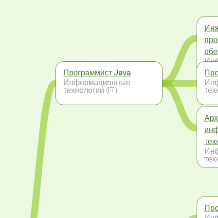
Инж
про
обе
Ин
тех
Программист Java
Про
Информационные
Ин
технологии (IT)
тех
Арх
ин
тех
Ин
тех
Про
Ин