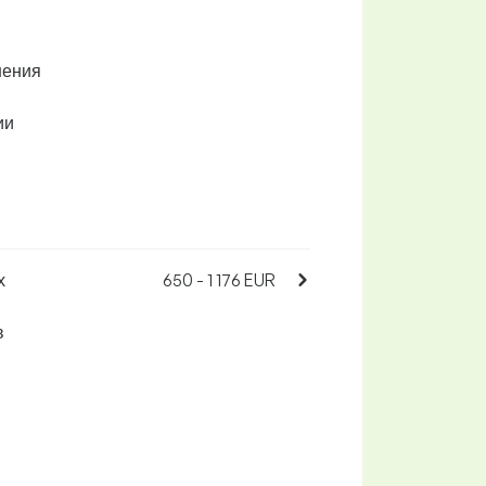
шения
ии
х
650 - 1 176 EUR
в