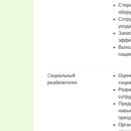
Стери
обору
Сотру
ухода
Запис
эффек
Выпол
пацие
Cоциальный
Оценк
реабилитолог
социа
Разра
сотру
Предо
навык
преод
Орган