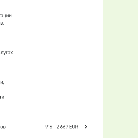
тации
в.
слугах
и,
ти
ков
916 - 2 667 EUR