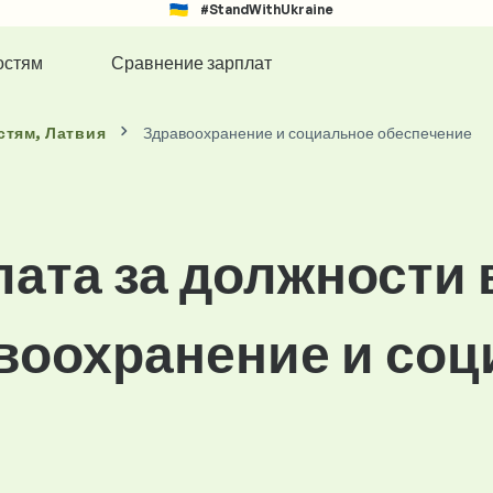
#StandWithUkraine
остям
Сравнение зарплат
стям
, Латвия
Здравоохранение и социальное обеспечение
лата за должности 
воохранение и со