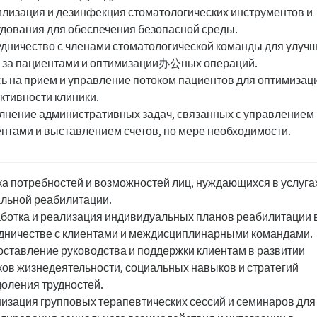
лизация и дезинфекция стоматологических инструментов и
дования для обеспечения безопасной среды.
дничество с членами стоматологической команды для улуч
 за пациентами и оптимизации办公ных операций.
ь на прием и управление потоком пациентов для оптимизац
тивности клиники.
нение административных задач, связанных с управлением
нтами и выставлением счетов, по мере необходимости.
а потребностей и возможностей лиц, нуждающихся в услуга
льной реабилитации.
ботка и реализация индивидуальных планов реабилитации 
дничестве с клиентами и междисциплинарными командами.
ставление руководства и поддержки клиентам в развитии
ов жизнедеятельности, социальных навыков и стратегий
оления трудностей.
изация групповых терапевтических сессий и семинаров для