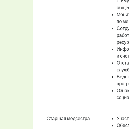
стиму
общес
Монит
по ме
Сотру
работ
ресур
Инфор
и сис
Отста
служб
Веден
прогр
Ознак
социа
Cтаршая медсестра
Участ
Обесп