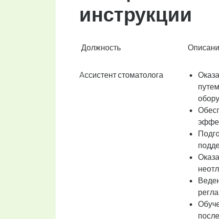
инструкции
Должность
Описани
Aссистент стоматолога
Оказа
путем
обору
Обесп
эффек
Подго
подде
Оказа
неотл
Веден
регла
Обуче
после