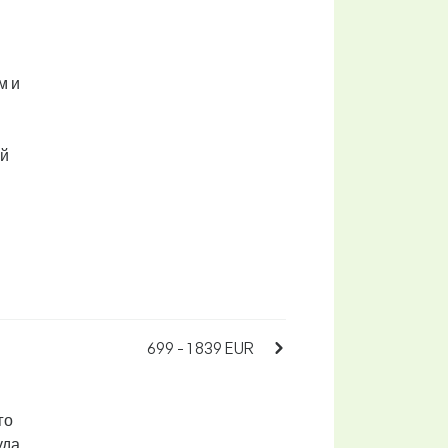
м и
ей
699 - 1 839 EUR
го
уда,