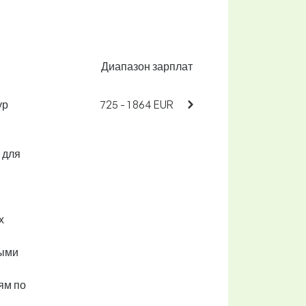
Диапазон зарплат
ур
725 - 1 864 EUR
 для
х
выми
ям по