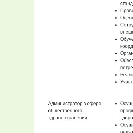
стан
Прове
Оценк
Сотру
внешн
Обуче
коорд
Орган
Обесп
потре
Реали
Участ
Администратор в сфере
Осуще
общественного
профи
здравоохранения
здоро
Осуще
надзо