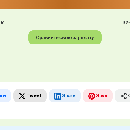
UR
10
Сравните свою зарплату
are
Tweet
Share
Save