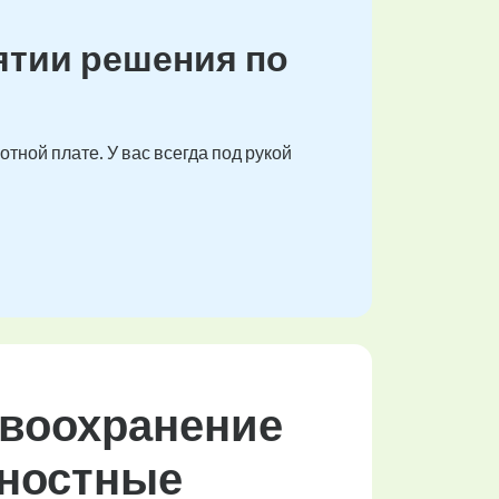
ятии решения по
тной плате. У вас всегда под рукой
авоохранение
жностные