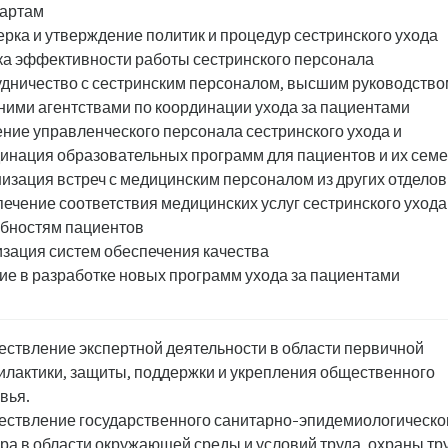
дартам
рка и утверждение политик и процедур сестринского ухода
а эффективности работы сестринского персонала
дничество с сестринским персоналом, высшим руководство
ими агентствами по координации ухода за пациентами
ние управленческого персонала сестринского ухода и
инация образовательных программ для пациентов и их сем
изация встреч с медицинским персоналом из других отделов
ечение соответствия медицинских услуг сестринского ухода
бностям пациентов
зация систем обеспечения качества
ие в разработке новых программ ухода за пациентами
ствление экспертной деятельности в области первичной
лактики, защиты, поддержки и укрепления общественного
вья.
ствление государственного санитарно-эпидемиологическо
ра в области окружающей среды и условий труда, охраны тр