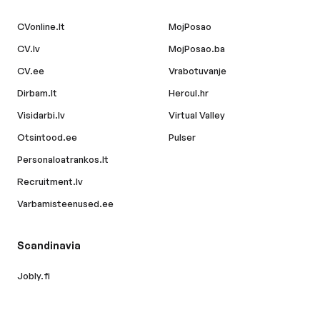
CVonline.lt
MojPosao
CV.lv
MojPosao.ba
CV.ee
Vrabotuvanje
Dirbam.lt
Hercul.hr
Visidarbi.lv
Virtual Valley
Otsintood.ee
Pulser
Personaloatrankos.lt
Recruitment.lv
Varbamisteenused.ee
Scandinavia
Jobly.fi