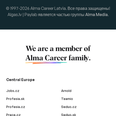
© 1997-2026 Alma Career Latvia. Все права защищены!
Algas.lv | Paylab является частью группы
Alma Media
.
We are a member of
Alma Career
family.
Central Europe
Jobs.cz
Arnold
Profesia.sk
Teamio
Profesia.cz
Seduo.cz
Prace.cz
Seduo.sk