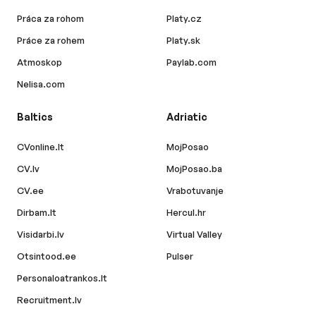
Práca za rohom
Platy.cz
Práce za rohem
Platy.sk
Atmoskop
Paylab.com
Nelisa.com
Baltics
Adriatic
CVonline.lt
MojPosao
CV.lv
MojPosao.ba
CV.ee
Vrabotuvanje
Dirbam.lt
Hercul.hr
Visidarbi.lv
Virtual Valley
Otsintood.ee
Pulser
Personaloatrankos.lt
Recruitment.lv