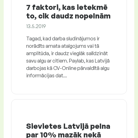
7 faktori, kas ietekmē
to, cik daudz nopelnām
13.5.2019
Tagad, kad darba sludinājumos ir
norādīts amata atalgojums vai tā
amplitūda, ir daudz vieglāk salīdzināt
savu algu ar citiem. Paylab, kas Latvijā
darbojas kā CV-Online pārvaldītā algu
informācijas dat...
Sievietes Latvijā pelna
par 10% mazāk nekā