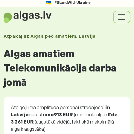
#StandWithUkraine
Atpakaļ uz
Algas
pēc amatiem
, Latvija
Algas amatiem
Telekomunikācija darba
jomā
Atalgojuma amplitūda personai strādājošai
in
Latvija
parasti ir
no
913 EUR
(minimālā alga)
līdz
3 261 EUR
(augstākā vidējā, faktiskā maksimālā
alga ir augstāka).