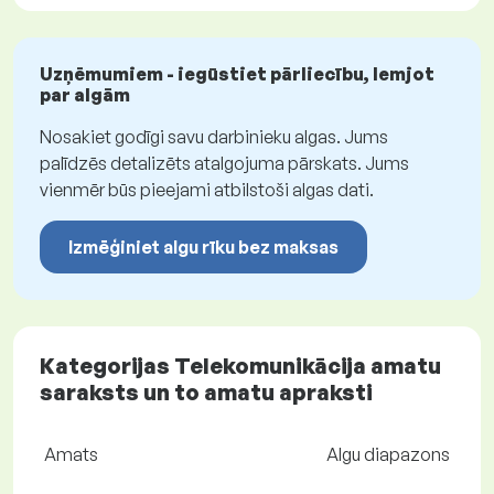
Uzņēmumiem - iegūstiet pārliecību, lemjot
par algām
Nosakiet godīgi savu darbinieku algas. Jums
palīdzēs detalizēts atalgojuma pārskats. Jums
vienmēr būs pieejami atbilstoši algas dati.
Izmēģiniet algu rīku bez maksas
Kategorijas Telekomunikācija amatu
saraksts un to amatu apraksti
Amats
Algu diapazons