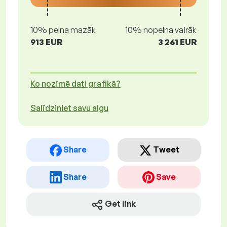
10% pelna mazāk
10% nopelna vairāk
913 EUR
3 261 EUR
Ko nozīmē dati grafikā?
Salīdziniet savu algu
Share
Tweet
Share
Save
Get link