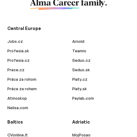
Alma Career
family.
Central Europe
Jobs.cz
Arnold
Profesia.sk
Teamio
Profesia.cz
Seduo.cz
Prace.cz
Seduo.sk
Práca za rohom
Platy.cz
Práce za rohem
Platy.sk
Atmoskop
Paylab.com
Nelisa.com
Baltics
Adriatic
CVonline.lt
MojPosao