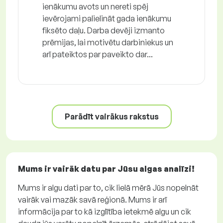
ienākumu avots un nereti spēj
ievērojami palielināt gada ienākumu
fiksēto daļu. Darba devēji izmanto
prēmijas, lai motivētu darbiniekus un
arī pateiktos par paveikto dar...
Parādīt vairākus rakstus
Mums ir vairāk datu par Jūsu algas analīzi!
Mums ir algu dati par to, cik lielā mērā Jūs nopelnāt
vairāk vai mazāk savā reģionā. Mums ir arī
informācija par to kā izglītība ietekmē algu un cik