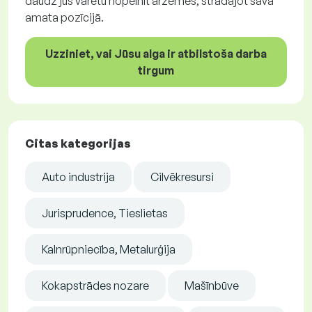
daudz jūs varētu nopelnīt ārzemēs, strādājot savā
amata pozīcijā.
Uzziniet, vai Jūsu alga ir atbilstoša darba
tirgum
Citas kategorijas
Auto industrija
Cilvēkresursi
Jurisprudence, Tieslietas
Kalnrūpniecība, Metalurģija
Kokapstrādes nozare
Mašīnbūve