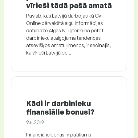
vīrieši tādā pašā amatā
Paylab, kas Latvijā darbojas kā CV-
Online pārvaldītā algu informācijas
datubāze Algas.lv, ilgtermiņā pētot
darbinieku atalgojuma tendences
atsevišķos amatu līmeņos, ir secinājis,
ka vīrieši Latvijā pe...
Kādi ir darbinieku
finansiālie bonusi?
9.5.2019
Finansiālie bonusi ir patīkams