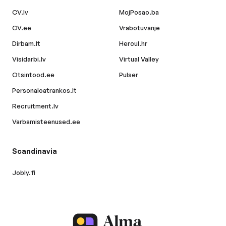
CV.lv
MojPosao.ba
CV.ee
Vrabotuvanje
Dirbam.lt
Hercul.hr
Visidarbi.lv
Virtual Valley
Otsintood.ee
Pulser
Personaloatrankos.lt
Recruitment.lv
Varbamisteenused.ee
Scandinavia
Jobly.fi