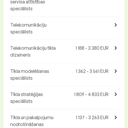
servisa attīstības
speciālists
Telekomunikāciju
speciālists
Telekomunikāciju tīkla
1 188 - 3 380 EUR
dizaineris
Tīkla modelēšanas
1 362 - 3 561 EUR
speciālists
Tīkla stratēģijas
1 809 - 4 833 EUR
speciālists
Tīkla un pakalpojumu
1 137 - 3 263 EUR
nodrošināšanas