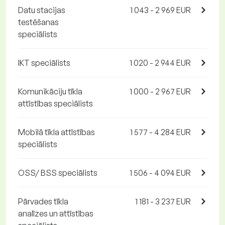
Datu stacijas
1 043 - 2 969 EUR
testēšanas
speciālists
IKT speciālists
1 020 - 2 944 EUR
Komunikāciju tīkla
1 000 - 2 967 EUR
attīstības speciālists
Mobilā tīkla attīstības
1 577 - 4 284 EUR
speciālists
OSS/ BSS speciālists
1 506 - 4 094 EUR
Pārvades tīkla
1 181 - 3 237 EUR
analīzes un attīstības