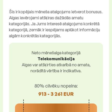
Šis ir kopējais mēneša atalgojums ietverot bonusus.
Algas ievērojami atšķiras dažādās amatu
kategorijās. Ja Jums interesē atalgojums konkrētā
kategorijā, zemāk ir iespējams aplūkot informāciju
algām konkrētās kategorijās.
Neto mēnešalga kategorijā
Telekomunikācija
Algas var atšķirties atkarībā no amata,
norādītā vērtība ir indikatīva.
80% cilvēku nopelna:
913 - 3 261 EUR