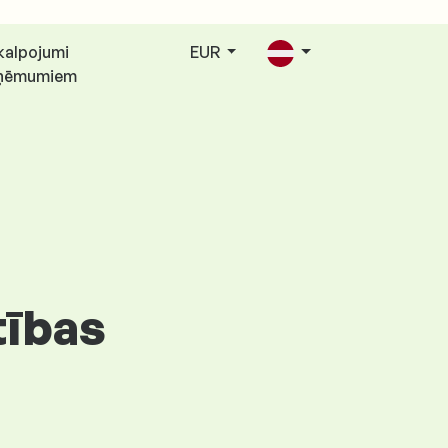
kalpojumi
EUR
ņēmumiem
tības