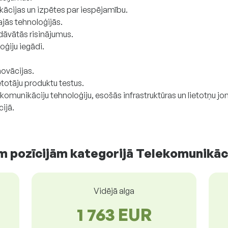
kācijas un izpētes par iespējamību.
jās tehnoloģijās.
dāvātās risinājumus.
ģiju iegādi.
novācijas.
etotāju produktu testus.
omunikāciju tehnoloģiju, esošās infrastruktūras un lietotņu jo
ijā.
m pozīcijām kategorijā Telekomunikāc
Vidējā alga
1 763 EUR