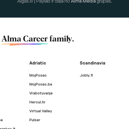
Algas.lv | Paylab ir daļa no
Alma Media
grupas.
f
Alma Career
family.
Adriatic
Scandinavia
MojPosao
Jobly.fi
MojPosao.ba
Vrabotuvanje
Hercul.hr
Virtual Valley
ee
Pulser
rankos.lt