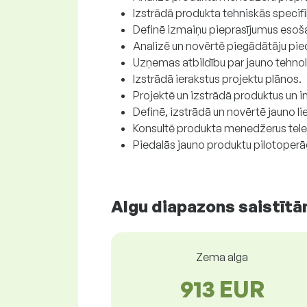
Izstrādā produkta tehniskās specifi
Definē izmaiņu pieprasījumus esoša
Analizē un novērtē piegādātāju pie
Uzņemas atbildību par jauno tehnolo
Izstrādā ierakstus projektu plānos.
Projektē un izstrādā produktus un i
Definē, izstrādā un novērtē jauno li
Konsultē produkta menedžerus telek
Piedalās jauno produktu pilotoperāc
Algu diapazons saistītā
Zema alga
913 EUR