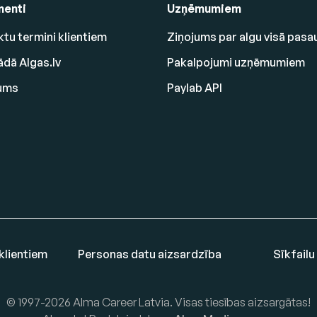
enti
Uzņēmumiem
tu termini klientiem
Ziņojums par algu visā pasa
ādā Algas.lv
Pakalpojumi uzņēmumiem
ums
Paylab API
klientiem
Personas datu aizsardzība
Sīkfailu
© 1997-2026 Alma Career Latvia. Visas tiesības aizsargātas!