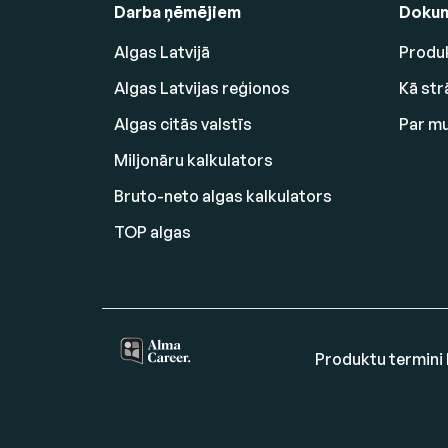
Darba ņēmējiem
Dokum
Algas Latvijā
Produk
Algas Latvijas reģionos
Kā str
Algas citās valstīs
Par m
Miljonāru kalkulators
Bruto-neto algas kalkulators
TOP algas
Produktu termini 