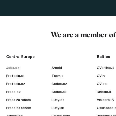
We are a member o
Central Europe
Baltics
Jobs.cz
Arnold
CVonline.lt
Profesia.sk
Teamio
CV.lv
Profesia.cz
Seduo.cz
CV.ee
Prace.cz
Seduo.sk
Dirbam.lt
Práca za rohom
Platy.cz
Visidarbi.lv
Práce za rohem
Platy.sk
Otsintood.
Atmoskop
Paylab.com
Personaloat