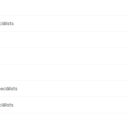
ciālists
eciālists
iālists