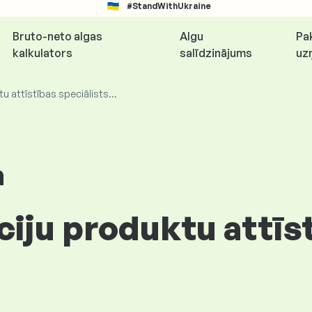
#StandWithUkraine
Bruto-neto algas
Algu
Pa
kalkulators
salīdzinājums
uz
 attīstības speciālists...
a
iju produktu attīs