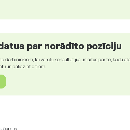
atus par norādīto pozīciju
darbiniekiem, lai varētu konsultēt jūs un citus par to, kādu ata
etu un palīdziet citiem.
asījumus.