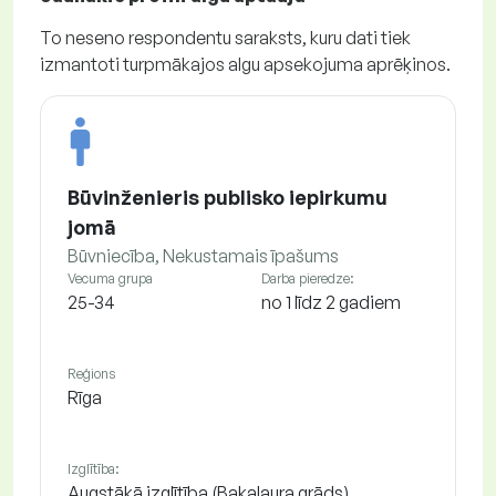
To neseno respondentu saraksts, kuru dati tiek
izmantoti turpmākajos algu apsekojuma aprēķinos.
Būvinženieris publisko iepirkumu
jomā
Būvniecība, Nekustamais īpašums
Vecuma grupa
Darba pieredze:
25-34
no 1 līdz 2 gadiem
Reģions
Rīga
Izglītība:
Augstākā izglītība (Bakalaura grāds)