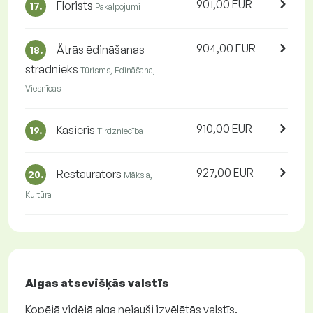
901,00 EUR
Florists
17.
Pakalpojumi
904,00 EUR
Ätrās ēdināšanas
18.
strādnieks
Tūrisms, Ēdināšana,
Viesnīcas
910,00 EUR
Kasieris
19.
Tirdzniecība
927,00 EUR
Restaurators
20.
Māksla,
Kultūra
Algas atsevišķās valstīs
Kopējā vidējā alga nejauši izvēlētās valstīs.