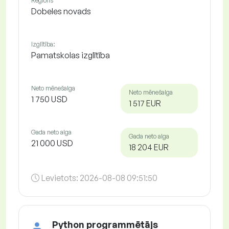
Reģions
Dobeles novads
Izglītība:
Pamatskolas izglītība
Neto mēnešalga
Neto mēnešalga
1 750 USD
1 517 EUR
Gada neto alga
Gada neto alga
21 000 USD
18 204 EUR
Levietots:
2026-08-08 09:51:50
Python programmētājs