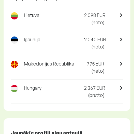
Lietuva
2 098 EUR
(neto)
Igaunija
2 040 EUR
(neto)
Maķedonijas Republika
775 EUR
(neto)
Hungary
2 367 EUR
(brutto)
Jaunākie profili algu aptaujā