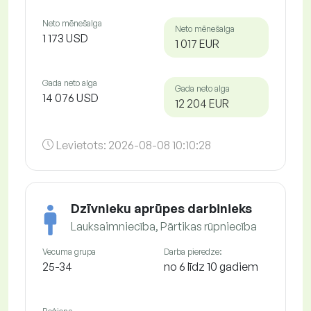
Neto mēnešalga
Neto mēnešalga
1 173 USD
1 017 EUR
Gada neto alga
Gada neto alga
14 076 USD
12 204 EUR
Levietots:
2026-08-08 10:10:28
Dzīvnieku aprūpes darbinieks
Lauksaimniecība, Pārtikas rūpniecība
Vecuma grupa
Darba pieredze:
25-34
no 6 līdz 10 gadiem