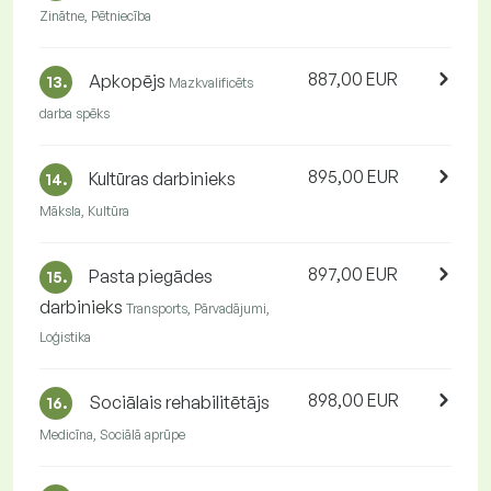
Zinātne, Pētniecība
887,00 EUR
Apkopējs
13.
Mazkvalificēts
darba spēks
895,00 EUR
Kultūras darbinieks
14.
Māksla, Kultūra
897,00 EUR
Pasta piegādes
15.
darbinieks
Transports, Pārvadājumi,
Loģistika
898,00 EUR
Sociālais rehabilitētājs
16.
Medicīna, Sociālā aprūpe