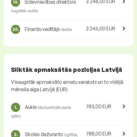
3 248,00 EUR
Izdevniecības direktors
19.
Augstākā vadība
3 245,00 EUR
Finanšu vadītājs
20.
Vadība
Sliktāk apmaksātās pozīcijas Latvijā
Visaugstāk apmaksāto amatu saraksts un to vidējā
mēneša alga Latvijā (EUR)
783,00 EUR
Aukle
1.
Mazkvalificēts darba
spēks
788,00 EUR
Skolas dežurants
2.
Izglītība,