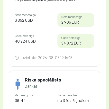
Neto mēnešalga
Neto mēnešalga
3 352 USD
2 906 EUR
Gada neto alga
Gada neto alga
40 224 USD
34 872 EUR
Levietots:
2026-08-08 19:16:18
Riska speciālists
Bankas
Vecuma grupa
Darba pieredze:
35-44
no 3 līdz 5 gadiem