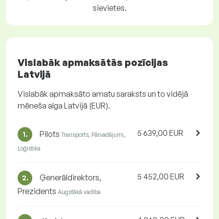
sievietes.
Vislabāk apmaksātās pozīcijas
Latvijā
Vislabāk apmaksāto amatu saraksts un to vidējā
mēneša alga Latvijā (EUR).
5 639,00 EUR
Pilots
1.
Transports, Pārvadājumi,
Loģistika
5 452,00 EUR
Ģenerāldirektors,
2.
Prezidents
Augstākā vadība