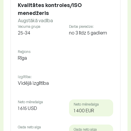
Kvalitātes kontroles/ISO
menedžeris
Augstākā vadība
Vecuma grupa
Darba pieredze:
25-34
no 3 līdz 5 gadiem
Reģions
Rīga
Izglītība:
Vidējā izglītība
Neto mēnešalga
Neto mēnešalga
1 615 USD
1 400 EUR
Gada neto alga
Gada neto alga