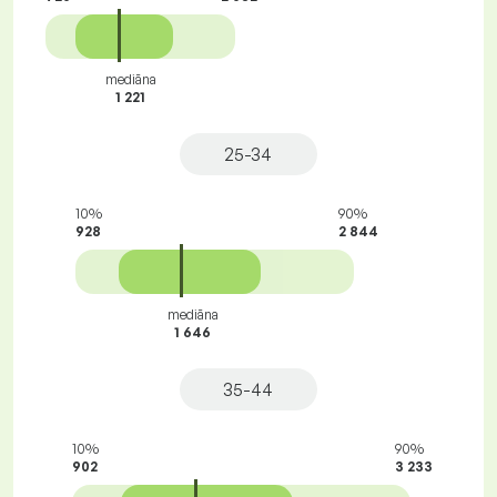
mediāna
1 221
25-34
10%
90%
928
2 844
mediāna
1 646
35-44
10%
90%
902
3 233