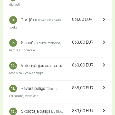
dienesti
861,00 EUR
Portjē
8.
Mazkvalificēts darba
spēks
863,00 EUR
Slaucējs
9.
Lauksaimniecība,
Pārtikas rūpniecība
863,00 EUR
Veterinārijas asistents
10.
Medicīna, Sociālā aprūpe
868,00 EUR
Pavāra palīgs
11.
Tūrisms,
Ēdināšana, Viesnīcas
883,00 EUR
Skolotāja palīgs
12.
Izglītība,