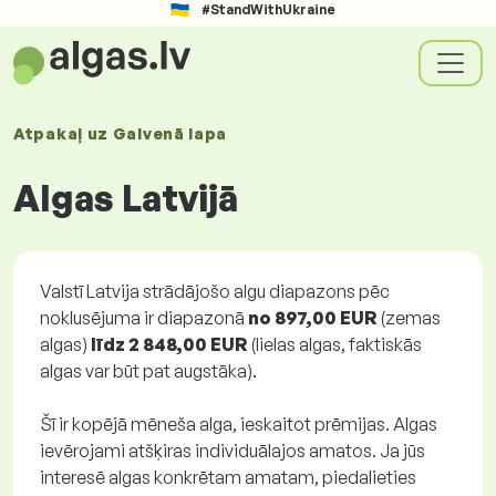
#StandWithUkraine
Atpakaļ uz
Galvenā lapa
Algas Latvijā
Valstī Latvija strādājošo algu diapazons pēc
noklusējuma ir diapazonā
no 897,00 EUR
(zemas
algas)
līdz 2 848,00 EUR
(lielas algas, faktiskās
algas var būt pat augstāka).
Šī ir kopējā mēneša alga, ieskaitot prēmijas. Algas
ievērojami atšķiras individuālajos amatos. Ja jūs
interesē algas konkrētam amatam, piedalieties