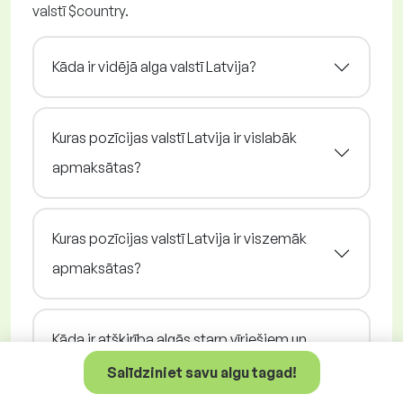
valstī $country.
Kāda ir vidējā alga valstī Latvija?
Kuras pozīcijas valstī Latvija ir vislabāk
apmaksātas?
Kuras pozīcijas valstī Latvija ir viszemāk
apmaksātas?
Kāda ir atšķirība algās starp vīriešiem un
sievietēm valstī Latvija?
Salīdziniet savu algu tagad!