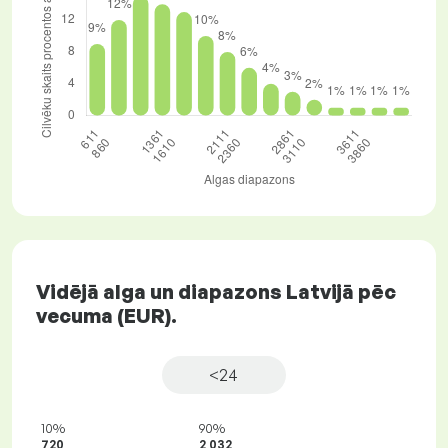
Vidējā alga un diapazons Latvijā pēc
vecuma (EUR).
<24
10%
90%
720
2 032