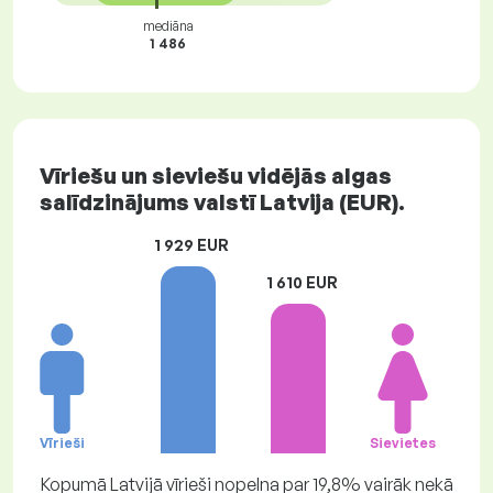
mediāna
1 486
Vīriešu un sieviešu vidējās algas
salīdzinājums valstī Latvija (EUR).
1 929 EUR
1 610 EUR
Vīrieši
Sievietes
Kopumā Latvijā vīrieši nopelna par 19,8% vairāk nekā