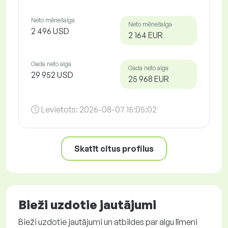
Neto mēnešalga
Neto mēnešalga
2 496 USD
2 164 EUR
Gada neto alga
Gada neto alga
29 952 USD
25 968 EUR
Levietots:
2026-08-07 15:05:02
Skatīt citus profilus
Bieži uzdotie jautājumi
Bieži uzdotie jautājumi un atbildes par algu līmeni