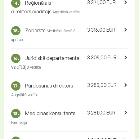
3 371,00 EUR
Reģionālais
14.
direktors/vadītājs
Augstākā vadība
3 316,00 EUR
Zobārsts
15.
Medicīna, Sociālā
aprūpe
3 309,00 EUR
Juridiskā departamenta
16.
vadītājs
Vadība
3 285,00 EUR
Pārdošanas direktors
17.
Augstākā vadība
3 281,00 EUR
Medicīnas konsultants
18.
Farmācija