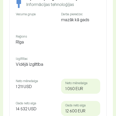
Informācijas tehnoloģijas
Vecuma grupa
Darba pieredze:
mazāk kā gads
Reģions
Rīga
Izglītība:
Vidējā izglītība
Neto mēnešalga
Neto mēnešalga
1 211 USD
1 050 EUR
Gada neto alga
Gada neto alga
14 532 USD
12 600 EUR