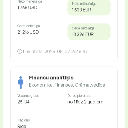
Neto mēnešalga
Neto mēnešalga
1 768 USD
1 533 EUR
Gada neto alga
Gada neto alga
21 216 USD
18 396 EUR
Levietots:
2026-08-07 16:46:37
Finanšu analītiķis
Ekonomika, Finanses, Grāmatvedība
Vecuma grupa
Darba pieredze:
25-34
no 1 līdz 2 gadiem
Reģions
Rīga