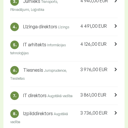
4 940,00 EUR
Jūrnieks
3.
Transports,
Pārvadājumi, Loģistika
4 491,00 EUR
Līzinga direktors
4.
Līzings
4 126,00 EUR
IT arhitekts
5.
Informācijas
tehnoloģijas
3 976,00 EUR
Tiesnesis
6.
Jurisprudence,
Tieslietas
3 861,00 EUR
IT direktors
7.
Augstākā vadība
3 736,00 EUR
Izpilddirektors
8.
Augstākā
vadība