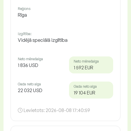
Reģions
Rīga
Izglītība:
Vidējā speciālā izglītība
Neto mēnešalga
Neto mēnešalga
1 836 USD
1 592 EUR
Gada neto alga
Gada neto alga
22 032 USD
19 104 EUR
Levietots:
2026-08-08 17:40:59