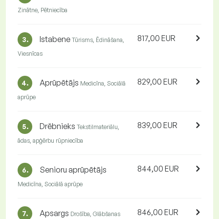
Zinātne, Pētniecība
817,00 EUR
Istabene
3.
Tūrisms, Ēdināšana,
Viesnīcas
829,00 EUR
Aprūpētājs
4.
Medicīna, Sociālā
aprūpe
839,00 EUR
Drēbnieks
5.
Tekstilmateriālu,
ādas, apģērbu rūpniecība
844,00 EUR
Senioru aprūpētājs
6.
Medicīna, Sociālā aprūpe
846,00 EUR
Apsargs
7.
Drošība, Glābšanas