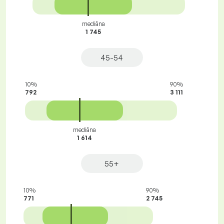
mediāna
1 745
45-54
10%
90%
792
3 111
mediāna
1 614
55+
10%
90%
771
2 745