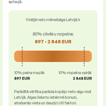
aptaujā.
Vidējā neto mēnešalga Latvijā ir
80% cilvēku nopelna:
897 - 2 848 EUR
10% pelna mazāk
10% nopelna vairāk
897 EUR
2 848 EUR
Parādītā vērtība parāda kopējo neto algu visā
Latvijā. Algas lielumu ietekmē bonusi,
atrašanās vieta un daudzi citi faktori.