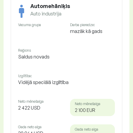
Automehāniķis
Auto industrija
Vecuma grupa
Darba pieredze:
mazāk kā gads
Reģions
Saldus novads
Izglītība:
Vidējā speciālā izglītība
Neto mēnešalga
Neto mēnešalga
2 422 USD
2 100 EUR
Gada neto alga
Gada neto alga