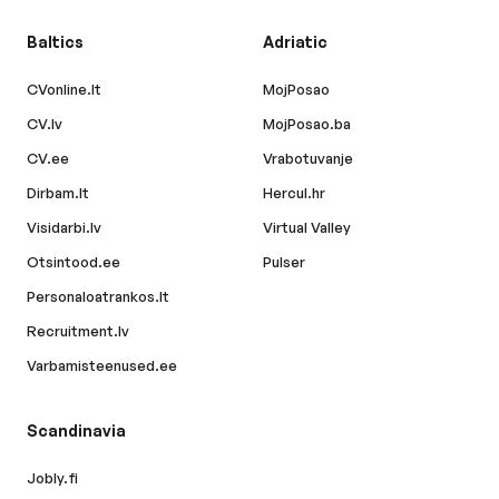
Baltics
Adriatic
CVonline.lt
MojPosao
CV.lv
MojPosao.ba
CV.ee
Vrabotuvanje
Dirbam.lt
Hercul.hr
Visidarbi.lv
Virtual Valley
Otsintood.ee
Pulser
Personaloatrankos.lt
Recruitment.lv
Varbamisteenused.ee
Scandinavia
Jobly.fi