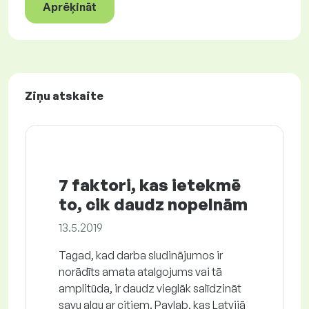
Aprēķināt
Ziņu atskaite
7 faktori, kas ietekmē
to, cik daudz nopelnām
13.5.2019
Tagad, kad darba sludinājumos ir
norādīts amata atalgojums vai tā
amplitūda, ir daudz vieglāk salīdzināt
savu algu ar citiem. Paylab, kas Latvijā