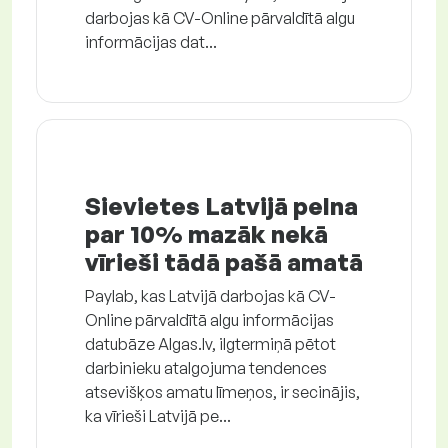
darbojas kā CV-Online pārvaldītā algu
informācijas dat...
Sievietes Latvijā pelna
par 10% mazāk nekā
vīrieši tādā pašā amatā
Paylab, kas Latvijā darbojas kā CV-
Online pārvaldītā algu informācijas
datubāze Algas.lv, ilgtermiņā pētot
darbinieku atalgojuma tendences
atsevišķos amatu līmeņos, ir secinājis,
ka vīrieši Latvijā pe...