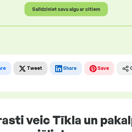
Salīdziniet savu algu ar citiem
are
Tweet
Share
Save
asti veic Tīkla un pak