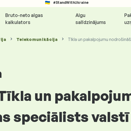
#StandWithUkraine
Bruto-neto algas
Algu
Pa
kalkulators
salīdzinājums
uz
ija
Telekomunikācija
Tīkla un pakalpojumu nodrošināš
a
 Tīkla un pakalpoju
 speciālists valstī 