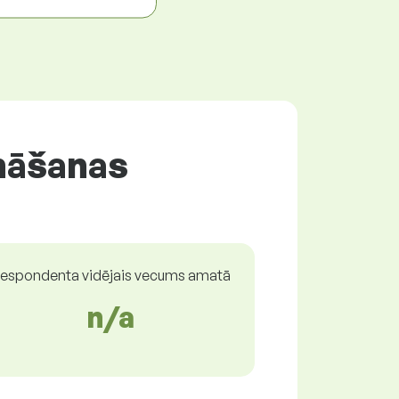
nāšanas
espondenta vidējais vecums amatā
n/a