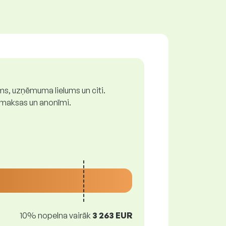
ums, uzņēmuma lielums un citi.
z maksas un anonīmi.
10% nopelna vairāk
3 263 EUR