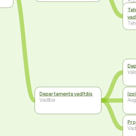
Tel
Teh
vad
Teh
Dep
Val
Departamenta vadītājs
Izp
Vadība
Aug
Pro
Vad