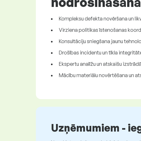
nodrošināšana
Kompleksu defekta novēršana un lik
Virziena politikas īstenošanas koor
Konsultāciju sniegšana jaunu tehnoloģ
Drošības incidentu un tīkla integrit
Ekspertu analīžu un atskaišu izstrād
Mācību materiālu novērtēšana un ats
Uzņēmumiem - iegū