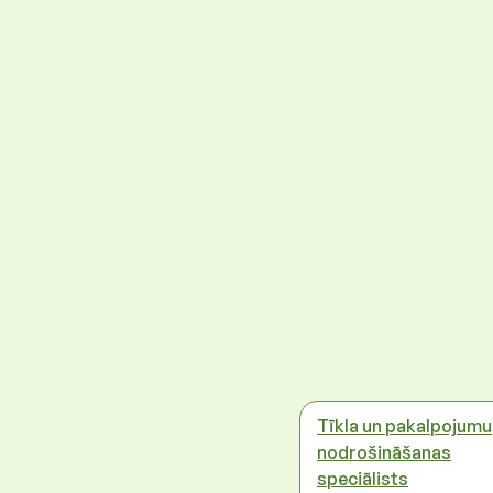
Tīkla un pakalpojumu
nodrošināšanas
speciālists