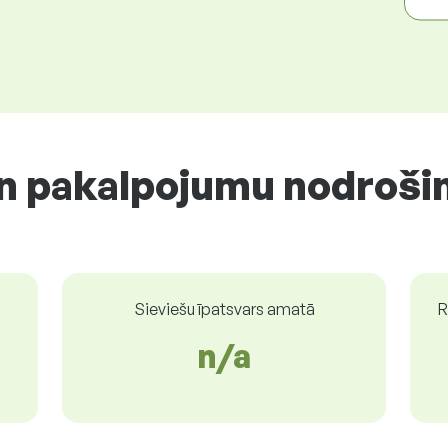
un pakalpojumu nodroši
Sieviešu īpatsvars amatā
R
n/a