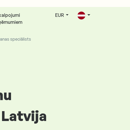
kalpojumi
EUR
ņēmumiem
anas speciālists
mu
Latvija