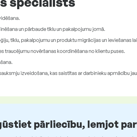
s speciālists
vidēšana.
dinēšana un pārbaude tīklu un pakalpojumu jomā.
iju, tīklu, pakalpojumu un produktu migrācijas un ieviešanas la
ātes traucējumu novēršanas koordinēšana no klientu puses.
āšana.
auksmju izveidošana, kas saistītas ar darbinieku apmācību jau
stiet pārliecību, lemjot pa