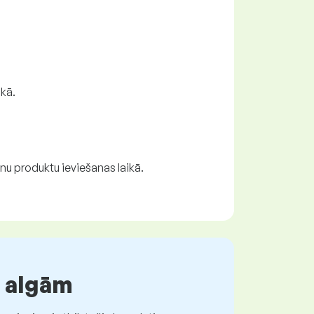
ikā.
nu produktu ieviešanas laikā.
r algām