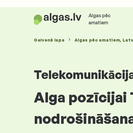
Algas pēc
amatiem
Galvenā lapa
Algas
pēc amatiem
, Latv
Telekomunikācij
Alga pozīcijai
nodrošināšanas