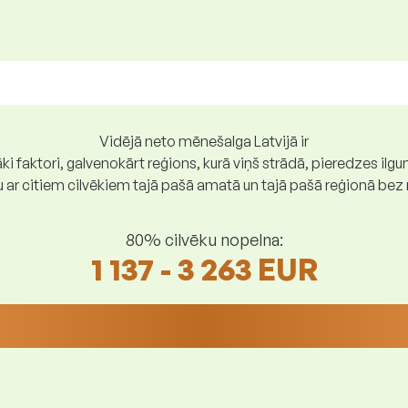
Vidējā neto mēnešalga Latvijā ir
ki faktori, galvenokārt reģions, kurā viņš strādā, pieredzes ilg
gu ar citiem cilvēkiem tajā pašā amatā un tajā pašā reģionā be
80% cilvēku nopelna:
1 137 - 3 263 EUR