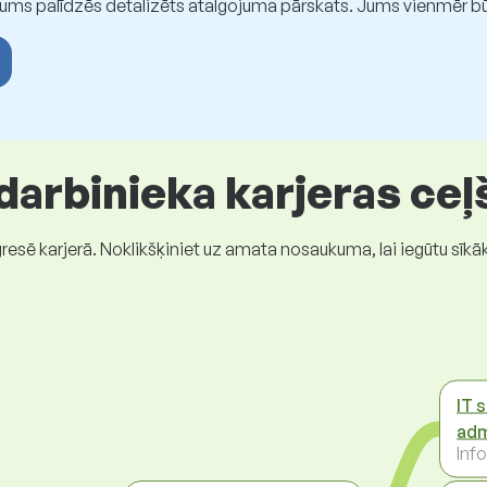
Jums palīdzēs detalizēts atalgojuma pārskats. Jums vienmēr būs
 darbinieka karjeras ceļ
gresē karjerā. Noklikšķiniet uz amata nosaukuma, lai iegūtu sīkā
IT 
adm
Inf