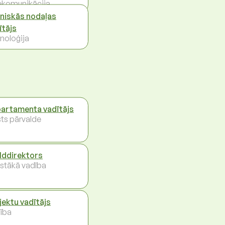
ekomunikācija
niskās nodaļas
ītājs
noloģija
artamenta vadītājs
sts pārvalde
ilddirektors
stākā vadība
jektu vadītājs
ība