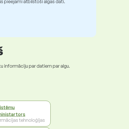
 pieejami atbilstoši algas dati.
š
ku informāciju par datiem par algu.
sistēmu
inistartors
ormācijas tehnoloģijas