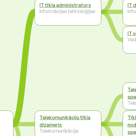
IT tīkla administrators
IT 
Informācijas tehnoloģijas
Inf
IT 
Vad
Tel
spe
Tel
Telekomunikāciju tīkla
Tīk
dizaineris
nod
Telekomunikācija
spe