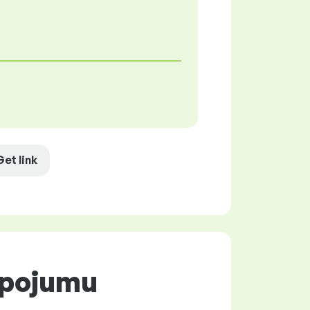
Get link
alpojumu