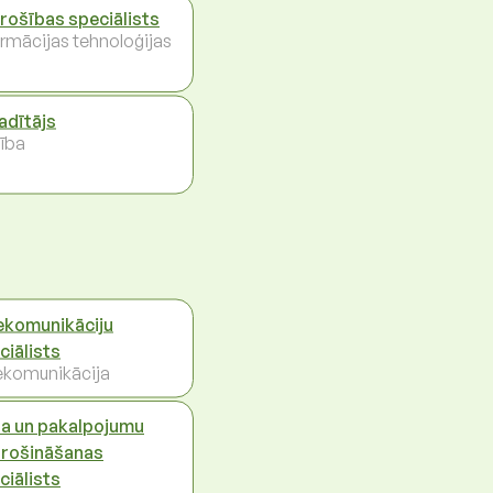
drošības speciālists
ormācijas tehnoloģijas
vadītājs
ība
ekomunikāciju
ciālists
ekomunikācija
la un pakalpojumu
rošināšanas
ciālists