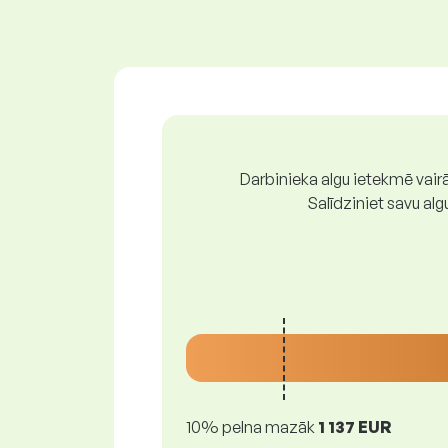
Darbinieka algu ietekmē vairā
Salīdziniet savu al
10% pelna mazāk
1 137 EUR