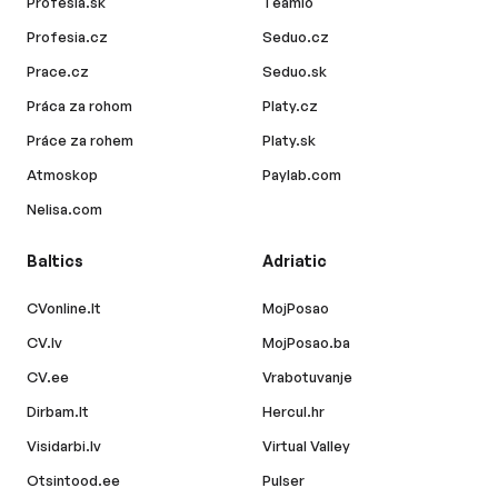
Profesia.sk
Teamio
Profesia.cz
Seduo.cz
Prace.cz
Seduo.sk
Práca za rohom
Platy.cz
Práce za rohem
Platy.sk
Atmoskop
Paylab.com
Nelisa.com
Baltics
Adriatic
CVonline.lt
MojPosao
CV.lv
MojPosao.ba
CV.ee
Vrabotuvanje
Dirbam.lt
Hercul.hr
Visidarbi.lv
Virtual Valley
Otsintood.ee
Pulser