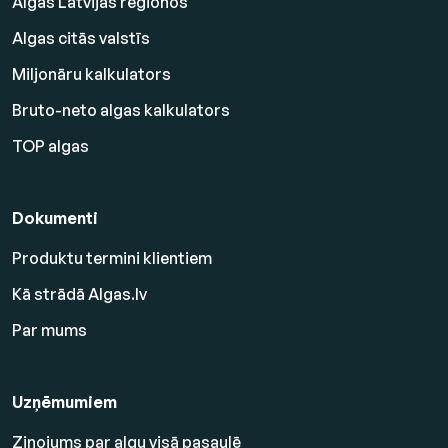
Algas Latvijas reģionos
Algas citās valstīs
Miljonāru kalkulators
Bruto-neto algas kalkulators
TOP algas
Dokumenti
Produktu termini klientiem
Kā strādā Algas.lv
Par mums
Uzņēmumiem
Ziņojums par algu visā pasaulē