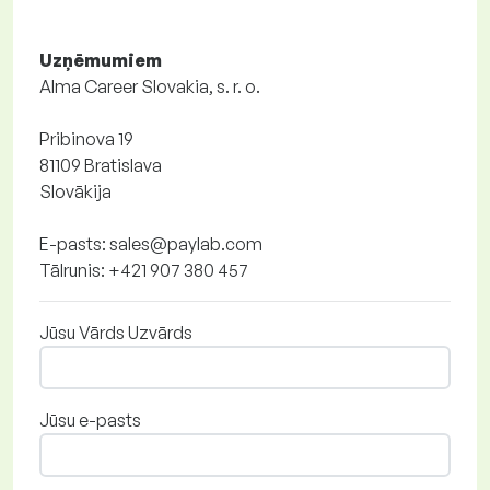
Uzņēmumiem
Alma Career Slovakia, s. r. o.
Pribinova 19
81109 Bratislava
Slovākija
E-pasts: sales@paylab.com
Tālrunis: +421 907 380 457
Jūsu Vārds Uzvārds
Jūsu e-pasts