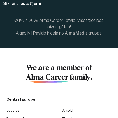
Sīkfailu iestatījumi
© 1997-2026 Alma Career Latvia. Visas tiesības
aizsargātas!
Algas.lv | Paylab ir daļa no
Alma Media
grupas.
We are a member of
Alma Career
family.
Central Europe
Jobs.cz
Arnold