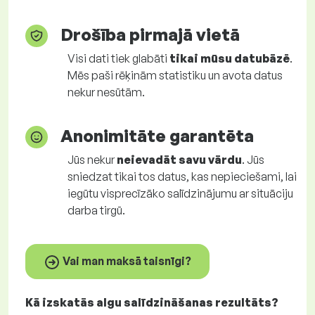
Drošība pirmajā vietā
Visi dati tiek glabāti
tikai mūsu datubāzē
.
Mēs paši rēķinām statistiku un avota datus
nekur nesūtām.
Anonimitāte garantēta
Jūs nekur
neievadāt savu vārdu
. Jūs
sniedzat tikai tos datus, kas nepieciešami, lai
iegūtu visprecīzāko salīdzinājumu ar situāciju
darba tirgū.
Vai man maksā taisnīgi?
Kā izskatās algu salīdzināšanas rezultāts?