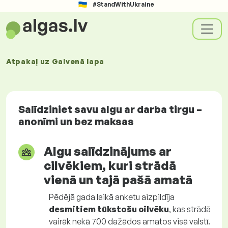
#StandWithUkraine
Atpakaļ uz
Galvenā lapa
Salīdziniet savu algu ar darba tirgu –
anonīmi un bez maksas
Algu salīdzinājums ar
cilvēkiem, kuri strādā
vienā un tajā pašā amatā
Pēdējā gada laikā anketu aizpildīja
desmitiem tūkstošu cilvēku
, kas strādā
vairāk nekā 700 dažādos amatos visā valstī.