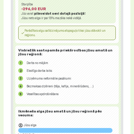
Starpība
-296,00 EUR
Jūs varat
pilnveidot sevi dotajā pozīcijā!
Jūsu neto alga ir par
15%
mazāka nekā vidējā.
Parādītais algu salīdzinājums atspoguļo tikai jūsu stāvokli un
reģionu.
Visbiežāk sastopamās priekšrocības jūsu amatā un
jūsu reģionā:
Darbs no mājām
Elastīgs darba laiks
Uzņēmuma neformālie pasākumi
Bezmaksas dzērieni (tēja, kafija, minerālūdens, ...)
Veselības apdrošināšana
Ikmēneša alga jūsu amatā un jūsu reģionā
pēc
vecuma:
Jūsu alga