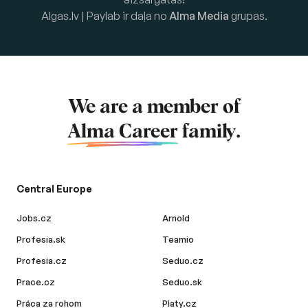
Algas.lv | Paylab ir daļa no
Alma Media
grupas.
We are a member of
Alma Career
family.
Central Europe
Jobs.cz
Arnold
Profesia.sk
Teamio
Profesia.cz
Seduo.cz
Prace.cz
Seduo.sk
Práca za rohom
Platy.cz