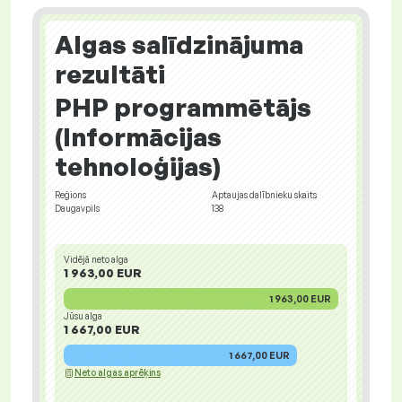
Algas salīdzinājuma
rezultāti
PHP programmētājs
(Informācijas
tehnoloģijas)
Reģions
Aptaujas dalībnieku skaits
Daugavpils
138
Vidējā neto alga
1 963,00 EUR
1 963,00 EUR
Jūsu alga
1 667,00 EUR
1 667,00 EUR
Neto algas aprēķins