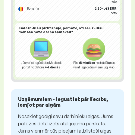
neto
Romania
2 204,43 EUR
neto
Kāda ir Jūsu
pirktspēja
, pamatojoties uz Jūsu
mēneša neto darba samaksu?
Jūs variet iegādāties Macbook
Pēc
18 minūtes
nostrādāšanas
portatīvo datoru
44 dienās
varat iegādāties vienu Big Mac
Uzņēmumiem - iegūstiet pārliecību,
lemjot par algām
Nosakiet godīgi savu darbinieku algas. Jums
palīdzēs detalizēts atalgojuma pārskats.
Jums vienmēr būs pieejami atbilstoši algas