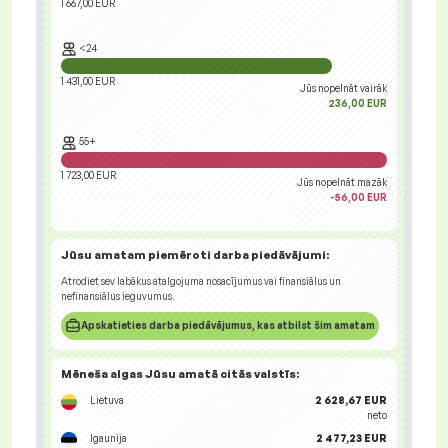
1 667,00 EUR
<24
1 431,00 EUR
Jūs nopelnāt vairāk
236,00 EUR
55+
1 723,00 EUR
Jūs nopelnāt mazāk
-56,00 EUR
Jūsu amatam piemēroti
darba piedāvājumi
:
Atrodiet sev labākus atalgojuma nosacījumus vai finansiālus un
nefinansiālus ieguvumus.
Apskatieties darba piedāvājumus, kas atbilst šim amatam
Mēneša algas Jūsu amatā
citās valstīs
:
Lietuva
2 628,67 EUR
neto
Igaunija
2 477,23 EUR