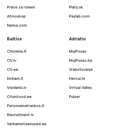
Práce za rohem
Platy.sk
Atmoskop
Paylab.com
Nelisa.com
Baltics
Adriatic
CVonline.lt
MojPosao
CV.lv
MojPosao.ba
CV.ee
Vrabotuvanje
Dirbam.lt
Hercul.hr
Visidarbi.lv
Virtual Valley
Otsintood.ee
Pulser
Personaloatrankos.lt
Recruitment.lv
Varbamisteenused.ee