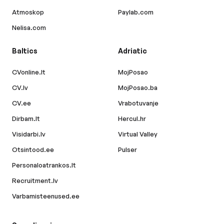
Atmoskop
Paylab.com
Nelisa.com
Baltics
Adriatic
CVonline.lt
MojPosao
CV.lv
MojPosao.ba
CV.ee
Vrabotuvanje
Dirbam.lt
Hercul.hr
Visidarbi.lv
Virtual Valley
Otsintood.ee
Pulser
Personaloatrankos.lt
Recruitment.lv
Varbamisteenused.ee