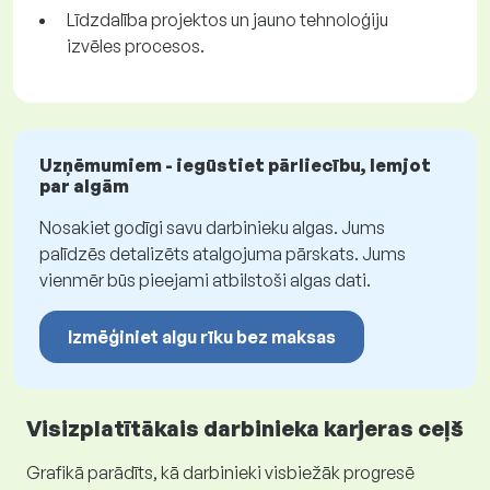
Līdzdalība projektos un jauno tehnoloģiju
izvēles procesos.
Uzņēmumiem - iegūstiet pārliecību, lemjot
par algām
Nosakiet godīgi savu darbinieku algas. Jums
palīdzēs detalizēts atalgojuma pārskats. Jums
vienmēr būs pieejami atbilstoši algas dati.
Izmēģiniet algu rīku bez maksas
Visizplatītākais darbinieka karjeras ceļš
Grafikā parādīts, kā darbinieki visbiežāk progresē