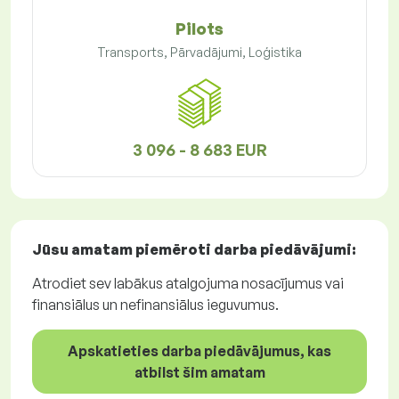
Pilots
Transports, Pārvadājumi, Loģistika
3 096 - 8 683 EUR
Jūsu amatam piemēroti
darba piedāvājumi
:
Atrodiet sev labākus atalgojuma nosacījumus vai
finansiālus un nefinansiālus ieguvumus.
Apskatieties darba piedāvājumus, kas
atbilst šim amatam