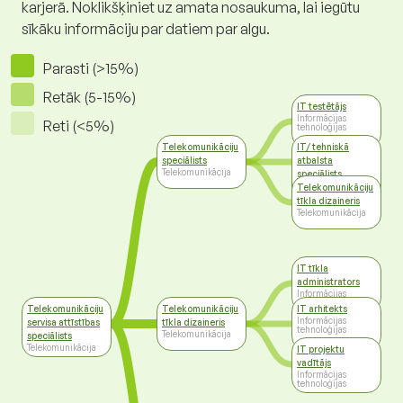
karjerā. Noklikšķiniet uz amata nosaukuma, lai iegūtu
sīkāku informāciju par datiem par algu.
Parasti (>15%)
Retāk (5-15%)
IT testētājs
Informācijas
Reti (<5%)
tehnoloģijas
Telekomunikāciju
IT/ tehniskā
speciālists
atbalsta
Telekomunikācija
speciālists
Informācijas
Telekomunikāciju
tehnoloģijas
tīkla dizaineris
Telekomunikācija
IT tīkla
administrators
Informācijas
tehnoloģijas
Telekomunikāciju
Telekomunikāciju
IT arhitekts
Informācijas
servisa attīstības
tīkla dizaineris
tehnoloģijas
Telekomunikācija
speciālists
Telekomunikācija
IT projektu
vadītājs
Informācijas
tehnoloģijas