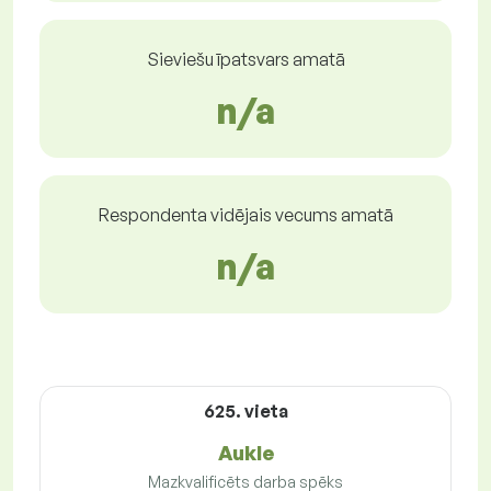
Sieviešu īpatsvars amatā
n/a
Respondenta vidējais vecums amatā
n/a
625. vieta
Aukle
Mazkvalificēts darba spēks