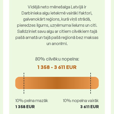
Vidējā neto mēnešalga Latvijā ir
Darbinieka algu ietekmē vairāki faktori,
galvenokārt reģions, kurā viņš strādā,
pieredzes ilgums, uzņēmuma lielums un citi.
Salīdziniet savu algu ar citiem cilvēkiem tajā
pašā amatā un tajā pašā reģionā bez maksas
un anonīmi.
80% cilvēku nopelna:
1 358 - 3 611 EUR
10% pelna mazāk
10% nopelna vairāk
1 358 EUR
3 611 EUR