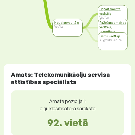
Departamenta
vadītājs
Vadība
Nodaļas vadītājs
Ražošanas maiņas
Vadība
vadītājs,
brigadieris
Vadība
Darbu vadītājs
Augstākā vadība
Amats: Telekomunikāciju servisa
attīstības speciālists
Amata pozīcija ir
algu klasifikatora saraksta
92. vietā