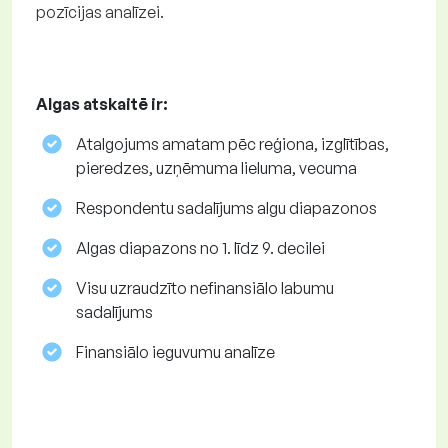
pozīcijas analīzei.
Algas atskaitē ir:
Atalgojums amatam pēc reģiona, izglītības,
pieredzes, uzņēmuma lieluma, vecuma
Respondentu sadalījums algu diapazonos
Algas diapazons no 1. līdz 9. decilei
Visu uzraudzīto nefinansiālo labumu
sadalījums
Finansiālo ieguvumu analīze