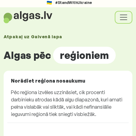
#StandWithUkraine
Atpakaļ uz
Galvenā lapa
Algas pēc
reģioniem
Norādiet reģiona nosaukumu
Pēc reģiona izvēles uzzināsiet, cik procenti
darbinieku atrodas kādā algu diapazonā, kuri amati
pelna vislabāk vai sliktāk, vai kādi nefinansiālie
ieguvumi reģionā tiek sniegti visbiežāk.