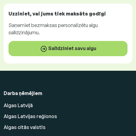
Uzziniet, vai jums tiek maksāts
godīgi
Saņemiet
bezmaksas
personalizētu algu
salīdzinājumu.
Salīdziniet savu algu
Darba ņēmējiem
Algas Latvijā
Algas Latvijas reģionos
Algas citās valstīs