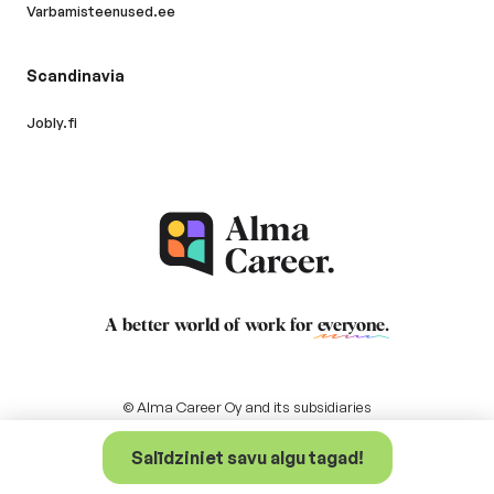
Varbamisteenused.ee
Scandinavia
Jobly.fi
A better world of work for
everyone
.
© Alma Career Oy and its subsidiaries
Salīdziniet savu algu tagad!