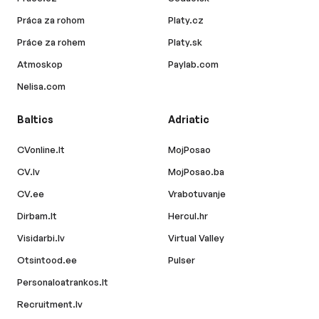
Práca za rohom
Platy.cz
Práce za rohem
Platy.sk
Atmoskop
Paylab.com
Nelisa.com
Baltics
Adriatic
CVonline.lt
MojPosao
CV.lv
MojPosao.ba
CV.ee
Vrabotuvanje
Dirbam.lt
Hercul.hr
Visidarbi.lv
Virtual Valley
Otsintood.ee
Pulser
Personaloatrankos.lt
Recruitment.lv