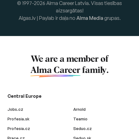
© 1997-2026 Alma Career Latvia. Visas tiesības
aizsargātas!
Algas.lv | Paylab ir daļa no
Alma Media
grupas.
We are a member of
Alma Career
family.
Central Europe
Jobs.cz
Arnold
Profesia.sk
Teamio
Profesia.cz
Seduo.cz
Prace.cz
Seduo.sk