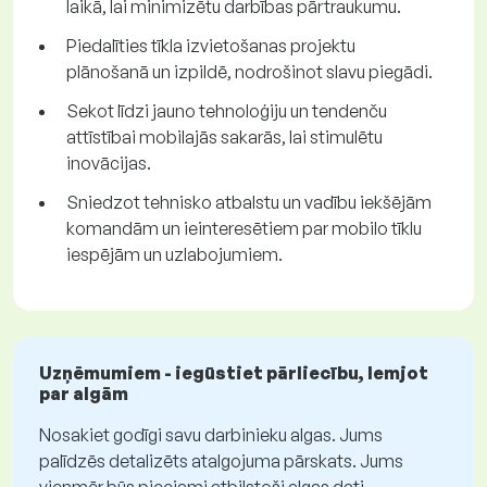
laikā, lai minimizētu darbības pārtraukumu.
Piedalīties tīkla izvietošanas projektu
plānošanā un izpildē, nodrošinot slavu piegādi.
Sekot līdzi jauno tehnoloģiju un tendenču
attīstībai mobilajās sakarās, lai stimulētu
inovācijas.
Sniedzot tehnisko atbalstu un vadību iekšējām
komandām un ieinteresētiem par mobilo tīklu
iespējām un uzlabojumiem.
Uzņēmumiem - iegūstiet pārliecību, lemjot
par algām
Nosakiet godīgi savu darbinieku algas. Jums
palīdzēs detalizēts atalgojuma pārskats. Jums