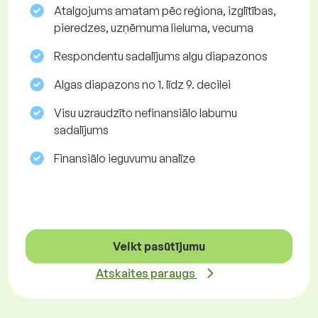
Atalgojums amatam pēc reģiona, izglītības,
pieredzes, uzņēmuma lieluma, vecuma
Respondentu sadalījums algu diapazonos
Algas diapazons no 1. līdz 9. decilei
Visu uzraudzīto nefinansiālo labumu
sadalījums
Finansiālo ieguvumu analīze
Veikt pasūtījumu
Atskaites paraugs