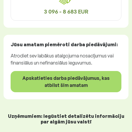
3 096 - 8 683 EUR
Jūsu amatam piemēroti
darba piedāvājumi
:
Atrodiet sev labākus atalgojuma nosacījumus vai
finansiālus un nefinansiālus ieguvumus.
Apskatieties darba piedāvājumus, kas
atbilst šim amatam
Uzņēmumiem: Iegūstiet detalizētu informāciju
par algām jūsu valstī