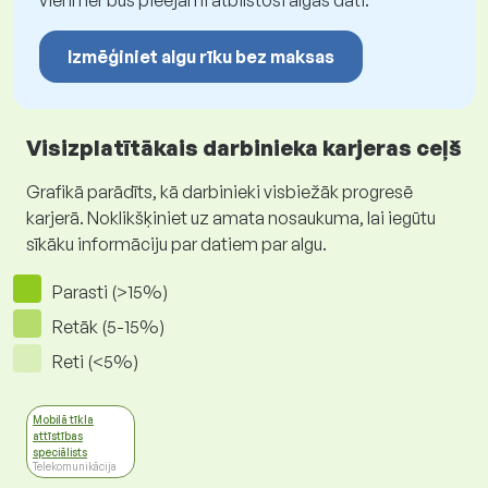
vienmēr būs pieejami atbilstoši algas dati.
Izmēģiniet algu rīku bez maksas
Visizplatītākais darbinieka karjeras ceļš
Grafikā parādīts, kā darbinieki visbiežāk progresē
karjerā. Noklikšķiniet uz amata nosaukuma, lai iegūtu
sīkāku informāciju par datiem par algu.
Parasti (>15%)
Retāk (5-15%)
Reti (<5%)
Mobilā tīkla
attīstības
speciālists
Telekomunikācija