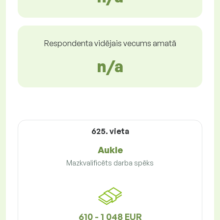
Respondenta vidējais vecums amatā
n/a
625. vieta
Aukle
Mazkvalificēts darba spēks
610 - 1 048 EUR