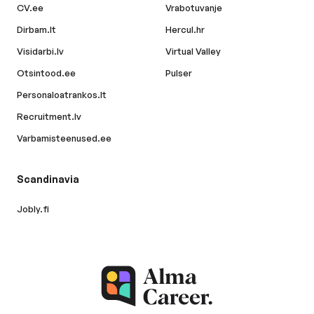
CV.ee
Vrabotuvanje
Dirbam.lt
Hercul.hr
Visidarbi.lv
Virtual Valley
Otsintood.ee
Pulser
Personaloatrankos.lt
Recruitment.lv
Varbamisteenused.ee
Scandinavia
Jobly.fi