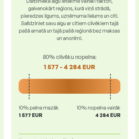
Darbinieka algu ietekmē vairāki faktori,
galvenokārt reģions, kurā viņš strādā,
pieredzes ilgums, uzņēmuma lielums un citi.
Salīdziniet savu algu ar citiem cilvēkiem tajā
pašā amatā un tajā pašā reģionā bez maksas
un anonīmi.
80% cilvēku nopelna:
1 577 - 4 284 EUR
10% pelna mazāk
10% nopelna vairāk
1 577 EUR
4 284 EUR