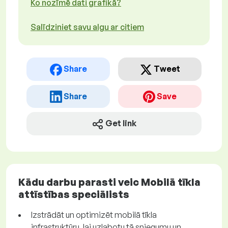
Ko nozīmē dati grafikā?
Salīdziniet savu algu ar citiem
Share
Tweet
Share
Save
Get link
Kādu darbu parasti veic Mobilā tīkla
attīstības speciālists
Izstrādāt un optimizēt mobilā tīkla
infrastruktūru, lai uzlabotu tā sniegumu un