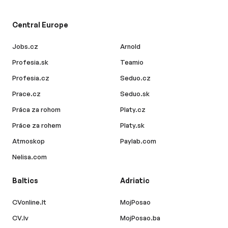
Central Europe
Jobs.cz
Arnold
Profesia.sk
Teamio
Profesia.cz
Seduo.cz
Prace.cz
Seduo.sk
Práca za rohom
Platy.cz
Práce za rohem
Platy.sk
Atmoskop
Paylab.com
Nelisa.com
Baltics
Adriatic
CVonline.lt
MojPosao
CV.lv
MojPosao.ba