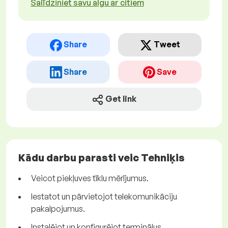
Salīdziniet savu algu ar citiem
Share
Tweet
Share
Save
Get link
Kādu darbu parasti veic Tehniķis
Veicot piekļuves tīklu mērījumus.
Iestatot un pārvietojot telekomunikāciju
pakalpojumus.
Instalējot un konfigurējot termināļus.