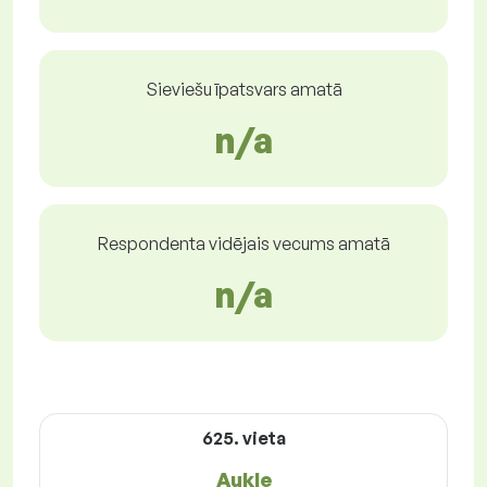
Sieviešu īpatsvars amatā
n/a
Respondenta vidējais vecums amatā
n/a
625. vieta
Aukle