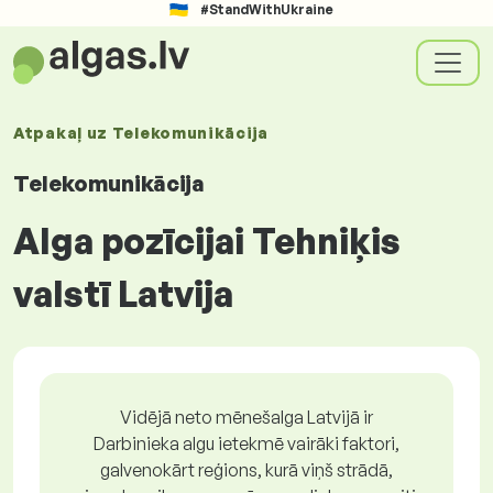
#StandWithUkraine
Atpakaļ uz
Telekomunikācija
Telekomunikācija
Alga pozīcijai Tehniķis
valstī Latvija
Vidējā neto mēnešalga Latvijā ir
Darbinieka algu ietekmē vairāki faktori,
galvenokārt reģions, kurā viņš strādā,