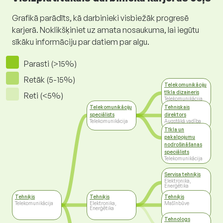
Grafikā parādīts, kā darbinieki visbiežāk progresē
karjerā. Noklikšķiniet uz amata nosaukuma, lai iegūtu
sīkāku informāciju par datiem par algu.
Parasti (>15%)
Retāk (5-15%)
Telekomunikāciju
tīkla dizaineris
Reti (<5%)
Telekomunikācija
Telekomunikāciju
Tehniskais
speciālists
direktors
Telekomunikācija
Augstākā vadība
Tīkla un
pakalpojumu
nodrošināšanas
speciālists
Telekomunikācija
Servisa tehniķis
Elektronika,
Enerģētika
Tehniķis
Tehniķis
Tehniķis
Telekomunikācija
Elektronika,
Mašīnbūve
Enerģētika
Tehnologs