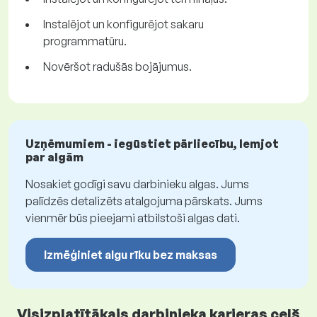
Instalējot un konfigurējot sakaru
programmatūru.
Novēršot radušās bojājumus.
Uzņēmumiem - iegūstiet pārliecību, lemjot
par algām
Nosakiet godīgi savu darbinieku algas. Jums
palīdzēs detalizēts atalgojuma pārskats. Jums
vienmēr būs pieejami atbilstoši algas dati.
Izmēģiniet algu rīku bez maksas
Visizplatītākais darbinieka karjeras ceļš