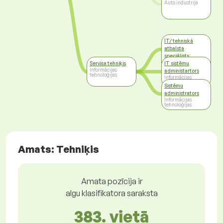
Auto industrija
IT/ tehniskā
atbalsta
speciālists
Informācijas
Servisa tehniķis
IT sistēmu
tehnoloģijas
Informācijas
administartors
tehnoloģijas
Informācijas
tehnoloģijas
Sistēmu
administrators
Informācijas
tehnoloģijas
Amats: Tehniķis
Amata pozīcija ir
algu klasifikatora saraksta
383. vietā