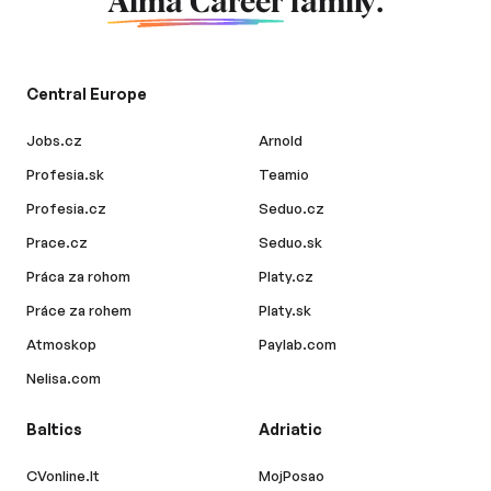
Alma Career
family.
Central Europe
Jobs.cz
Arnold
Profesia.sk
Teamio
Profesia.cz
Seduo.cz
Prace.cz
Seduo.sk
Práca za rohom
Platy.cz
Práce za rohem
Platy.sk
Atmoskop
Paylab.com
Nelisa.com
Baltics
Adriatic
CVonline.lt
MojPosao