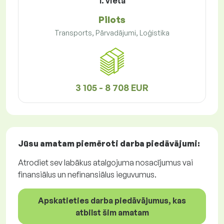
1. vieta
Pilots
Transports, Pārvadājumi, Loģistika
3 105 - 8 708 EUR
Jūsu amatam piemēroti
darba piedāvājumi
:
Atrodiet sev labākus atalgojuma nosacījumus vai
finansiālus un nefinansiālus ieguvumus.
Apskatieties darba piedāvājumus, kas
atbilst šim amatam