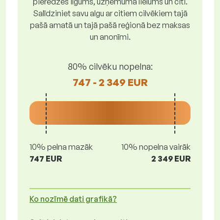
pieredzes ilgums, uzņēmuma lielums un citi.
Salīdziniet savu algu ar citiem cilvēkiem tajā
pašā amatā un tajā pašā reģionā bez maksas
un anonīmi.
80% cilvēku nopelna:
747 - 2 349 EUR
10% pelna mazāk
10% nopelna vairāk
747 EUR
2 349 EUR
Ko nozīmē dati grafikā?