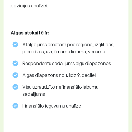
pozīcijas analīzei.
Algas atskaitē ir:
Atalgojums amatam pēc reģiona, izglītības,
pieredzes, uzņēmuma lieluma, vecuma
Respondentu sadalījums algu diapazonos
Algas diapazons no 1. līdz 9. decilei
Visu uzraudzīto nefinansiālo labumu
sadalījums
Finansiālo ieguvumu analīze