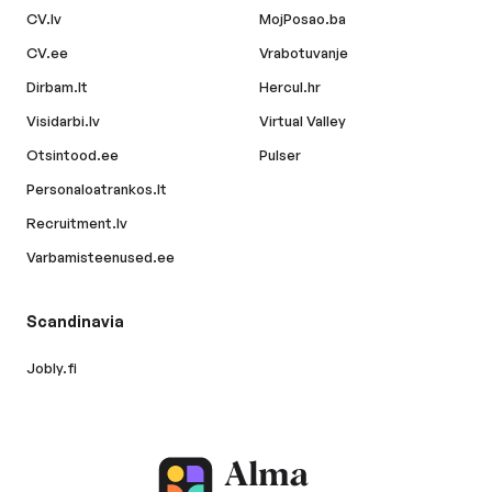
CV.lv
MojPosao.ba
CV.ee
Vrabotuvanje
Dirbam.lt
Hercul.hr
Visidarbi.lv
Virtual Valley
Otsintood.ee
Pulser
Personaloatrankos.lt
Recruitment.lv
Varbamisteenused.ee
Scandinavia
Jobly.fi