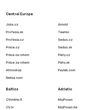
Central Europe
Jobs.cz
Arnold
Profesia.sk
Teamio
Profesia.cz
Seduo.cz
Prace.cz
Seduo.sk
Práca za rohom
Platy.cz
Práce za rohem
Platy.sk
Atmoskop
Paylab.com
Nelisa.com
Baltics
Adriatic
CVonline.lt
MojPosao
CV.lv
MojPosao.ba