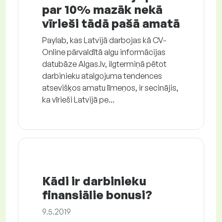
par 10% mazāk nekā
vīrieši tādā pašā amatā
Paylab, kas Latvijā darbojas kā CV-
Online pārvaldītā algu informācijas
datubāze Algas.lv, ilgtermiņā pētot
darbinieku atalgojuma tendences
atsevišķos amatu līmeņos, ir secinājis,
ka vīrieši Latvijā pe...
Kādi ir darbinieku
finansiālie bonusi?
9.5.2019