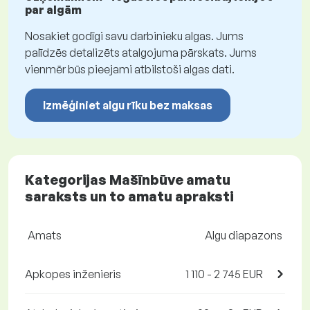
par algām
Nosakiet godīgi savu darbinieku algas. Jums
palīdzēs detalizēts atalgojuma pārskats. Jums
vienmēr būs pieejami atbilstoši algas dati.
Izmēģiniet algu rīku bez maksas
Kategorijas Mašīnbūve amatu
saraksts un to amatu apraksti
Amats
Algu diapazons
Apkopes inženieris
1 110 - 2 745 EUR