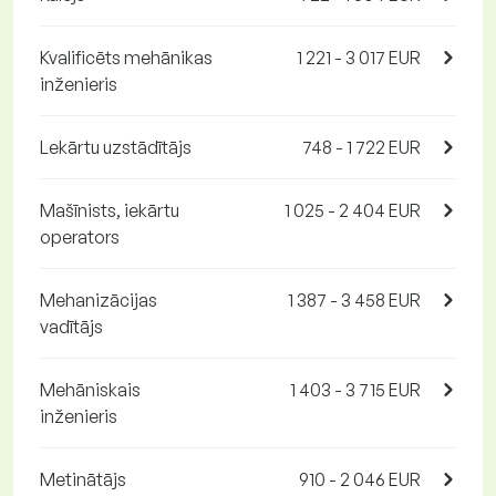
Kvalificēts mehānikas
1 221 - 3 017 EUR
inženieris
Lekārtu uzstādītājs
748 - 1 722 EUR
Mašīnists, iekārtu
1 025 - 2 404 EUR
operators
Mehanizācijas
1 387 - 3 458 EUR
vadītājs
Mehāniskais
1 403 - 3 715 EUR
inženieris
Metinātājs
910 - 2 046 EUR