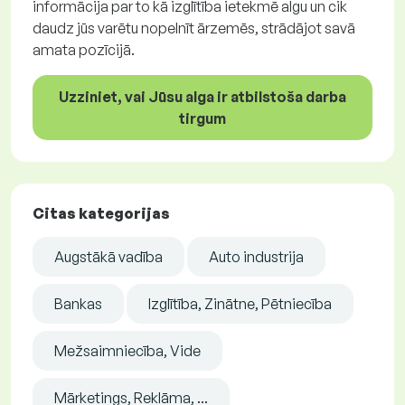
informācija par to kā izglītība ietekmē algu un cik
daudz jūs varētu nopelnīt ārzemēs, strādājot savā
amata pozīcijā.
Uzziniet, vai Jūsu alga ir atbilstoša darba
tirgum
Citas kategorijas
Augstākā vadība
Auto industrija
Bankas
Izglītība, Zinātne, Pētniecība
Mežsaimniecība, Vide
Mārketings, Reklāma, ...