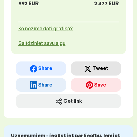
992 EUR
2 477 EUR
Ko nozīmē dati grafikā?
Salīdziniet savu algu
Share
Tweet
Share
Save
Get link
Uzņēmumiem - iegūstiet pārliecību, lemjot