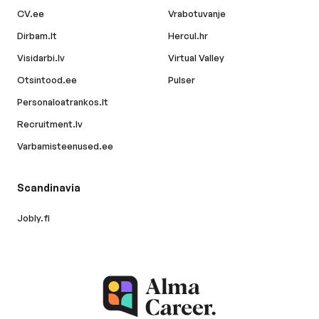
CV.ee
Vrabotuvanje
Dirbam.lt
Hercul.hr
Visidarbi.lv
Virtual Valley
Otsintood.ee
Pulser
Personaloatrankos.lt
Recruitment.lv
Varbamisteenused.ee
Scandinavia
Jobly.fi