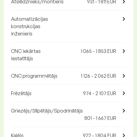
Atslēdznieks/montieris
931 - 1 811 EUR
Automatizācijas
konstrukcijas
inženieris
CNC iekārtas
1 065 - 1 853 EUR
iestatītājs
CNC programmētājs
1 126 - 2 062 EUR
Frēzētājs
974 - 2 107 EUR
Griezējs/Slīpētājs/Spodrinātājs
801 - 1 667 EUR
Kalējs
922 - 1 804 EUR