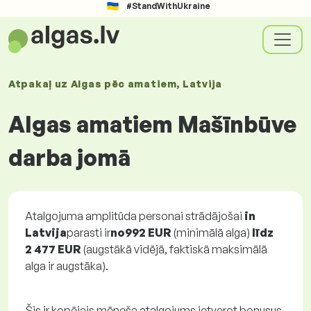
#StandWithUkraine
Atpakaļ uz
Algas
pēc amatiem
, Latvija
Algas amatiem Mašīnbūve
darba jomā
Atalgojuma amplitūda personai strādājošai
in
Latvija
parasti ir
no
992 EUR
(minimālā alga)
līdz
2 477 EUR
(augstākā vidējā, faktiskā maksimālā
alga ir augstāka).
Šis ir kopējais mēneša atalgojums ietverot bonusus.