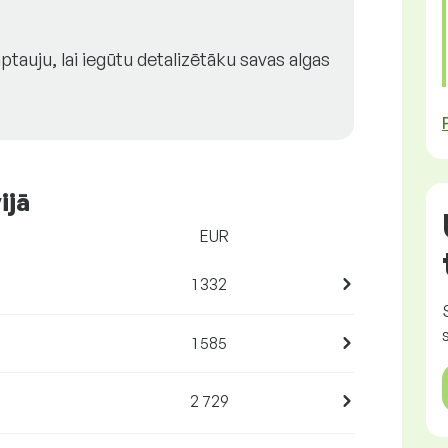
tauju, lai iegūtu detalizētāku savas algas
ijā
EUR
1 332
1 585
2 729