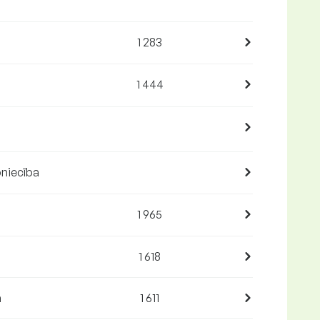
1 283
1 444
pniecība
1 965
1 618
a
1 611