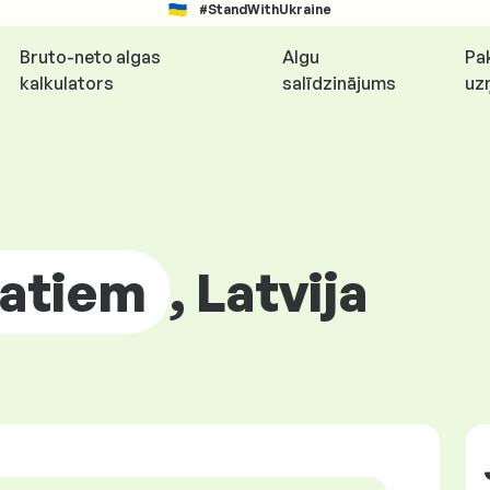
#StandWithUkraine
Bruto-neto algas
Algu
Pa
kalkulators
salīdzinājums
uz
atiem
, Latvija