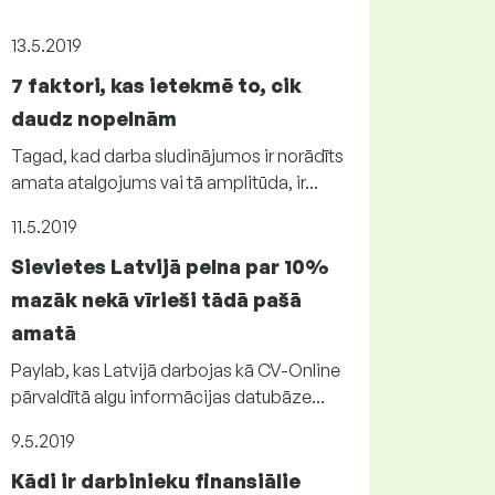
13.5.2019
7 faktori, kas ietekmē to, cik
daudz nopelnām
Tagad, kad darba sludinājumos ir norādīts
amata atalgojums vai tā amplitūda, ir...
11.5.2019
Sievietes Latvijā pelna par 10%
mazāk nekā vīrieši tādā pašā
amatā
Paylab, kas Latvijā darbojas kā CV-Online
pārvaldītā algu informācijas datubāze...
9.5.2019
Kādi ir darbinieku finansiālie