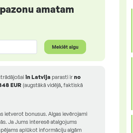
iapazonu amatam
Meklēt algu
strādājošai
in Latvija
parasti ir
no
848 EUR
(augstākā vidējā, faktiskā
s ietverot bonusus. Algas ievērojami
jās. Ja Jums interesē atalgojums
espējams aplūkot informāciju algām