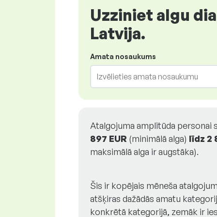
Uzziniet algu d
Latvija.
Amata nosaukums
Atalgojuma amplitūda personai 
897 EUR
(minimālā alga)
līdz
2 
maksimālā alga ir augstāka).
Šis ir kopējais mēneša atalgojum
atšķiras dažādās amatu kategori
konkrētā kategorijā, zemāk ir i