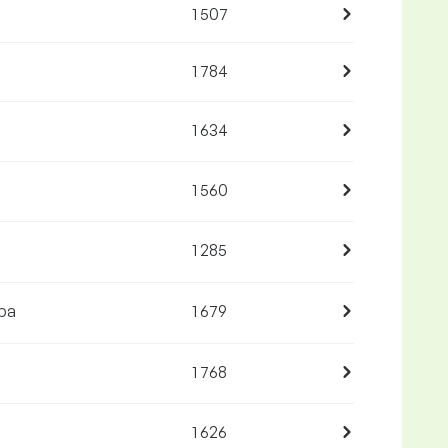
1 507
1 784
1 634
1 560
1 285
ba
1 679
1 768
1 626