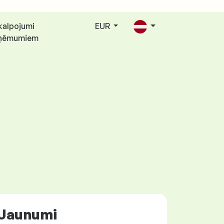
kalpojumi
EUR
ņēmumiem
Jaunumi