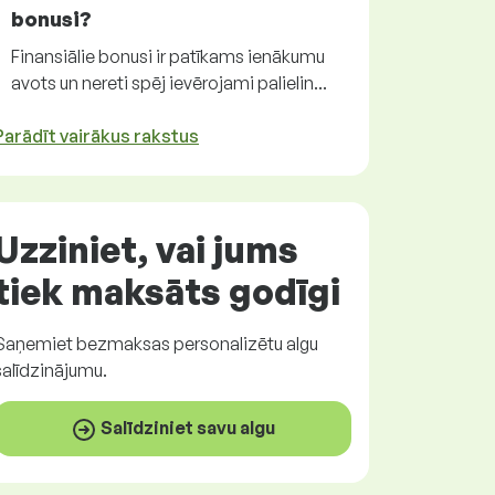
bonusi?
Finansiālie bonusi ir patīkams ienākumu
avots un nereti spēj ievērojami palielin...
Parādīt vairākus rakstus
Uzziniet, vai jums
tiek maksāts
godīgi
Saņemiet
bezmaksas
personalizētu algu
salīdzinājumu.
Salīdziniet savu algu