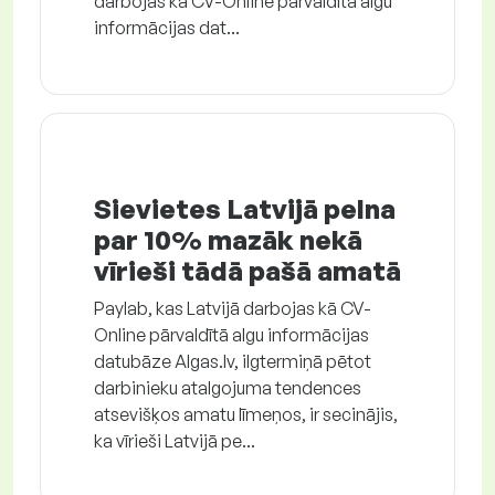
darbojas kā CV-Online pārvaldītā algu
informācijas dat...
Sievietes Latvijā pelna
par 10% mazāk nekā
vīrieši tādā pašā amatā
Paylab, kas Latvijā darbojas kā CV-
Online pārvaldītā algu informācijas
datubāze Algas.lv, ilgtermiņā pētot
darbinieku atalgojuma tendences
atsevišķos amatu līmeņos, ir secinājis,
ka vīrieši Latvijā pe...