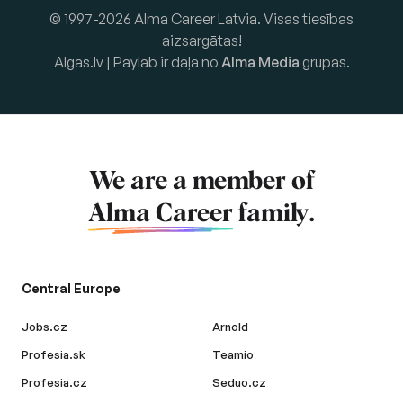
© 1997-2026 Alma Career Latvia. Visas tiesības
aizsargātas!
Algas.lv | Paylab ir daļa no
Alma Media
grupas.
We are a member of
Alma Career
family.
Central Europe
Jobs.cz
Arnold
Profesia.sk
Teamio
Profesia.cz
Seduo.cz