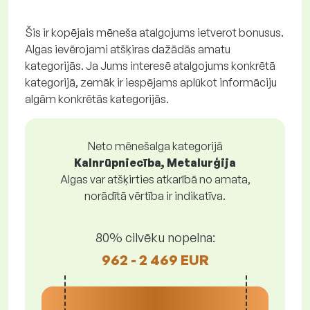
Šis ir kopējais mēneša atalgojums ietverot bonusus.
Algas ievērojami atšķiras dažādās amatu
kategorijās. Ja Jums interesē atalgojums konkrētā
kategorijā, zemāk ir iespējams aplūkot informāciju
algām konkrētās kategorijās.
Neto mēnešalga kategorijā
Kalnrūpniecība, Metalurģija
Algas var atšķirties atkarībā no amata,
norādītā vērtība ir indikatīva.
80% cilvēku nopelna:
962 - 2 469 EUR