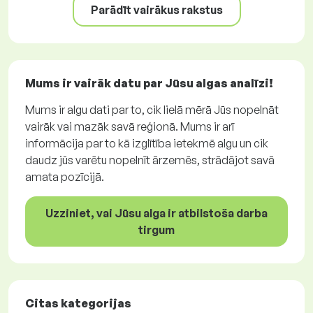
Parādīt vairākus rakstus
Mums ir vairāk datu par Jūsu algas analīzi!
Mums ir algu dati par to, cik lielā mērā Jūs nopelnāt
vairāk vai mazāk savā reģionā. Mums ir arī
informācija par to kā izglītība ietekmē algu un cik
daudz jūs varētu nopelnīt ārzemēs, strādājot savā
amata pozīcijā.
Uzziniet, vai Jūsu alga ir atbilstoša darba
tirgum
Citas kategorijas