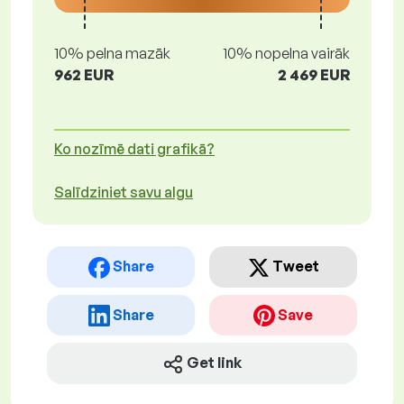
10% pelna mazāk
10% nopelna vairāk
962 EUR
2 469 EUR
Ko nozīmē dati grafikā?
Salīdziniet savu algu
Share
Tweet
Share
Save
Get link