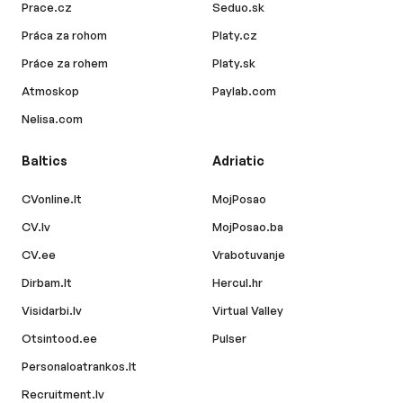
Prace.cz
Seduo.sk
Práca za rohom
Platy.cz
Práce za rohem
Platy.sk
Atmoskop
Paylab.com
Nelisa.com
Baltics
Adriatic
CVonline.lt
MojPosao
CV.lv
MojPosao.ba
CV.ee
Vrabotuvanje
Dirbam.lt
Hercul.hr
Visidarbi.lv
Virtual Valley
Otsintood.ee
Pulser
Personaloatrankos.lt
Recruitment.lv