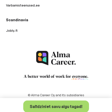
Varbamisteenused.ee
Scandinavia
Jobly.fi
A better world of work for
everyone
.
© Alma Career Oy and its subsidiaries
Salīdziniet savu algu tagad!