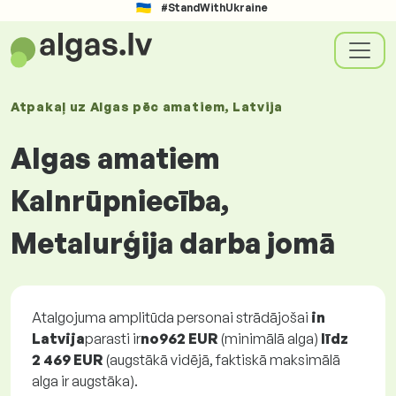
#StandWithUkraine
Atpakaļ uz
Algas
pēc amatiem
, Latvija
Algas amatiem
Kalnrūpniecība,
Metalurģija darba jomā
Atalgojuma amplitūda personai strādājošai
in
Latvija
parasti ir
no
962 EUR
(minimālā alga)
līdz
2 469 EUR
(augstākā vidējā, faktiskā maksimālā
alga ir augstāka).