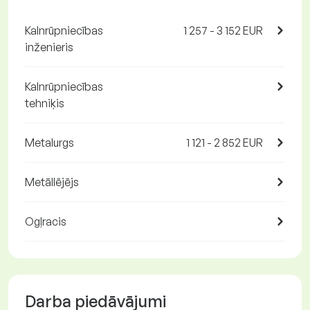
Kalnrūpniecības
1 257 - 3 152 EUR
inženieris
Kalnrūpniecības
tehniķis
Metalurgs
1 121 - 2 852 EUR
Metāllējējs
Ogļracis
Darba piedāvājumi