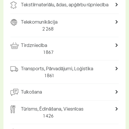
Tekstilmateriālu, ādas, apģērbu rūpniecība
Telekomunikācija
2 268
Tirdzniecība
1 867
Transports, Pārvadājumi, Loģistika
1 861
Tulkošana
Tūrisms, Ēdināšana, Viesnīcas
1 426