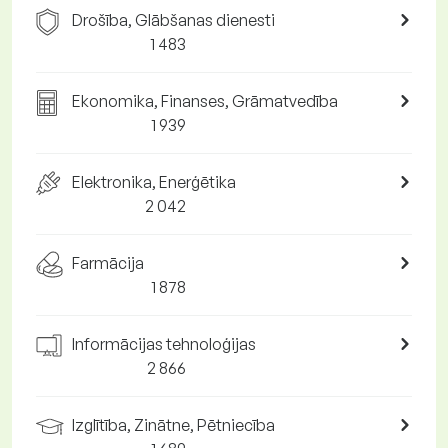
Drošība, Glābšanas dienesti
1 483
Ekonomika, Finanses, Grāmatvedība
1 939
Elektronika, Enerģētika
2 042
Farmācija
1 878
Informācijas tehnoloģijas
2 866
Izglītība, Zinātne, Pētniecība