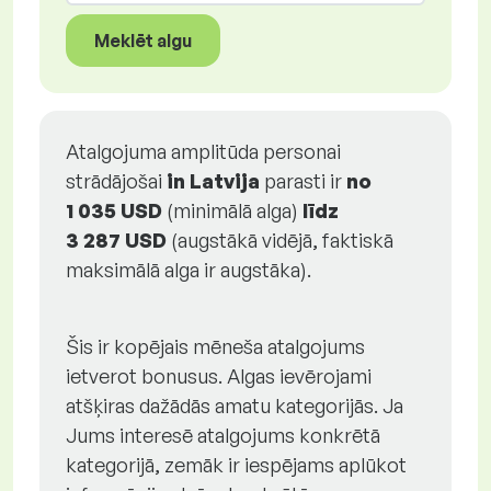
Meklēt algu
Atalgojuma amplitūda personai
strādājošai
in Latvija
parasti ir
no
1 035 USD
(minimālā alga)
līdz
3 287 USD
(augstākā vidējā, faktiskā
maksimālā alga ir augstāka).
Šis ir kopējais mēneša atalgojums
ietverot bonusus. Algas ievērojami
atšķiras dažādās amatu kategorijās. Ja
Jums interesē atalgojums konkrētā
kategorijā, zemāk ir iespējams aplūkot