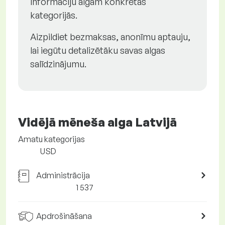
informāciju algām konkrētās
kategorijās.
Aizpildiet bezmaksas, anonīmu aptauju,
lai iegūtu detalizētāku savas algas
salīdzinājumu.
Vidējā mēneša alga Latvijā
Amatu kategorijas
USD
Administrācija
1 537
Apdrošināšana