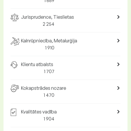
1 689
Jurisprudence, Tieslietas
2 254
Kalnrūpniecība, Metalurģija
1 910
Klientu atbalsts
1 707
Kokapstrādes nozare
1 470
Kvalitātes vadība
1 904