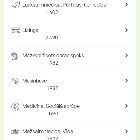
Lauksaimniecība, Pārtikas rūpniecība
1 602
Līzings
2 490
Mazkvalificēts darba spēks
982
Mašīnbūve
1 932
Medicīna, Sociālā aprūpe
1 651
Mežsaimniecība, Vide
1 692