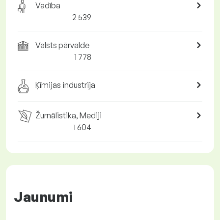
Vadība
2 539
Valsts pārvalde
1 778
Ķīmijas industrija
Žurnālistika, Mediji
1 604
Jaunumi