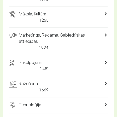
Māksla, Kultūra
1 255
Mārketings, Reklāma, Sabiedriskās
attiecības
1 924
Pakalpojumi
1 481
Ražošana
1 669
Tehnoloģija