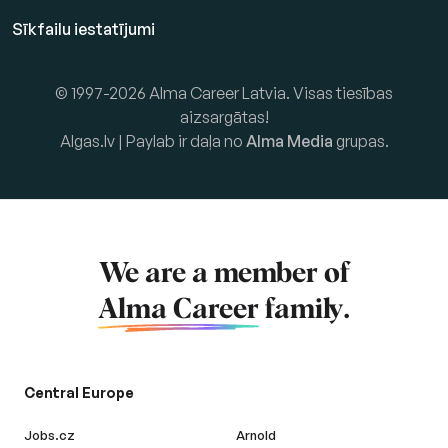
Sīkfailu iestatījumi
© 1997-2026 Alma Career Latvia. Visas tiesības
aizsargātas!
Algas.lv | Paylab ir daļa no
Alma Media
grupas.
We are a member of
Alma Career
family.
Central Europe
Jobs.cz
Arnold