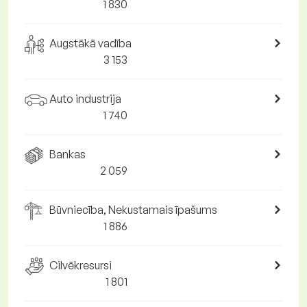
1 830
Augstākā vadība
3 153
Auto industrija
1 740
Bankas
2 059
Būvniecība, Nekustamais īpašums
1 886
Cilvēkresursi
1 801