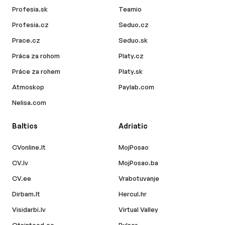
Profesia.sk
Teamio
Profesia.cz
Seduo.cz
Prace.cz
Seduo.sk
Práca za rohom
Platy.cz
Práce za rohem
Platy.sk
Atmoskop
Paylab.com
Nelisa.com
Baltics
Adriatic
CVonline.lt
MojPosao
CV.lv
MojPosao.ba
CV.ee
Vrabotuvanje
Dirbam.lt
Hercul.hr
Visidarbi.lv
Virtual Valley
Otsintood.ee
Pulser