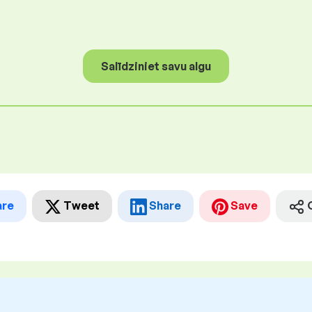
Salīdziniet savu algu
are
Tweet
Share
Save