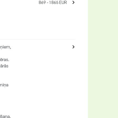
869 - 1 865 EUR
oņiem,
ēras.
tārās
rmiņa
īšana.