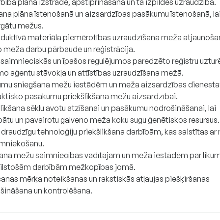
bība plāna izstrādē, apstiprināšanā un tā izpildes uzraudzībā.
ana plāna īstenošanā un aizsardzības pasākumu īstenošanā, la
rgātu mežus.
duktīvā materiāla piemērotības uzraudzīšana meža atjaunošan
o meža darbu pārbaude un reģistrācija.
saimnieciskās un īpašos regulējumos paredzēto reģistru uztur
mo aģentu stāvokļa un attīstības uzraudzīšana mežā.
umu sniegšana mežu iestādēm un meža aizsardzības dienest
laktisko pasākumu priekšlikšana mežu aizsardzībai.
šlikšana sēklu avotu atzīšanai un pasākumu nodrošināšanai, lai
bātu un pavairotu galveno meža koku sugu ģenētiskos resursus.
 draudzīgu tehnoloģiju priekšlikšana darbībām, kas saistītas a
mniekošanu.
ana mežu saimniecības vadītājam un meža iestādēm par liku
ilstošām darbībām mežkopības jomā.
anas mērķa noteikšanas un rakstiskās atļaujas piešķiršanas
šināšana un kontrolēšana.