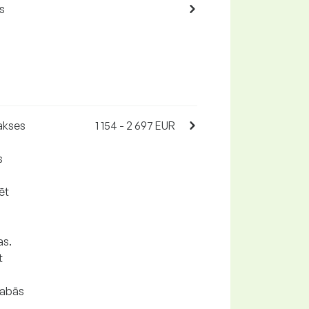
s
rakses
1 154 - 2 697 EUR
s
ēt
as.
t
labās