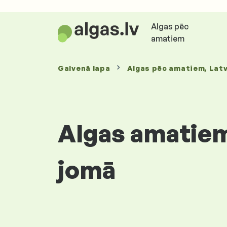
Algas pēc
amatiem
Galvenā lapa
Algas
pēc amatiem
, Latv
Algas amatiem
jomā