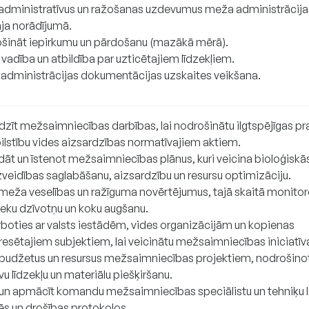
 administratīvus un ražošanas uzdevumus meža administrācija
āja norādījumā.
šināt iepirkumu un pārdošanu (mazākā mērā).
vadība un atbildība par uzticētajiem līdzekļiem.
administrācijas dokumentācijas uzskaites veikšana.
dzīt mežsaimniecības darbības, lai nodrošinātu ilgtspējīgas p
bilstību vides aizsardzības normatīvajiem aktiem.
dāt un īstenot mežsaimniecības plānus, kuri veicina bioloģiskā
veidības saglabāšanu, aizsardzību un resursu optimizāciju.
 meža veselības un ražīguma novērtējumus, tajā skaitā monitor
ieku dzīvotņu un koku augšanu.
boties ar valsts iestādēm, vides organizācijām un kopienas
resētajiem subjektiem, lai veicinātu mežsaimniecības iniciatīv
 budžetus un resursus mežsaimniecības projektiem, nodrošino
vu līdzekļu un materiālu piešķiršanu.
 un apmācīt komandu mežsaimniecības speciālistu un tehniķu 
ēs un drošības protokolos.