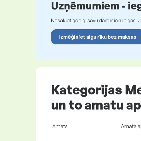
Uzņēmumiem - iegū
Nosakiet godīgi savu darbinieku algas. 
Izmēģiniet algu rīku bez maksas
Kategorijas M
un to amatu ap
Amats
Amata a