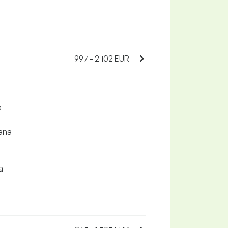
997 - 2 102 EUR
a
ana
a