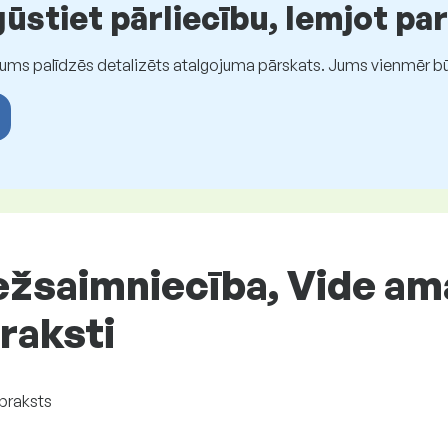
stiet pārliecību, lemjot pa
Jums palīdzēs detalizēts atalgojuma pārskats. Jums vienmēr būs
ežsaimniecība, Vide am
raksti
praksts