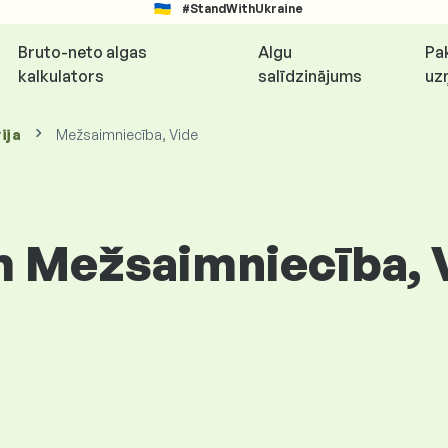
#StandWithUkraine
Bruto-neto algas
Algu
Pa
kalkulators
salīdzinājums
uz
ija
Mežsaimniecība, Vide
 Mežsaimniecība, 