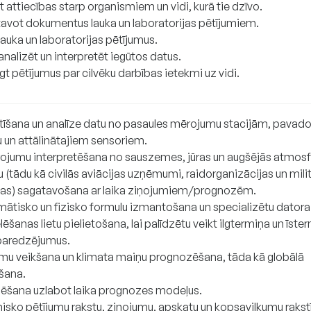
t attiecības starp organismiem un vidi, kurā tie dzīvo.
avot dokumentus lauka un laboratorijas pētījumiem.
lauka un laboratorijas pētījumus.
analizēt un interpretēt iegūtos datus.
t pētījumus par cilvēku darbības ietekmi uz vidi.
stīšana un analīze datu no pasaules mērojumu stacijām, pavad
u un attālinātajiem sensoriem.
ojumu interpretēšana no sauszemes, jūras un augšējās atmosf
u (tādu kā civilās aviācijas uzņēmumi, raidorganizācijas un mili
bas) sagatavošana ar laika ziņojumiem/prognozēm.
ātisko un fizisko formulu izmantošana un specializētu datora
šanas lietu pielietošana, lai palīdzētu veikt ilgtermiņa un īste
 paredzējumus.
umu veikšana un klimata maiņu prognozēšana, tāda kā globālā
āšana.
zēšana uzlabot laika prognozes modeļus.
nisko pētījumu rakstu, ziņojumu, apskatu un kopsavilkumu rakst