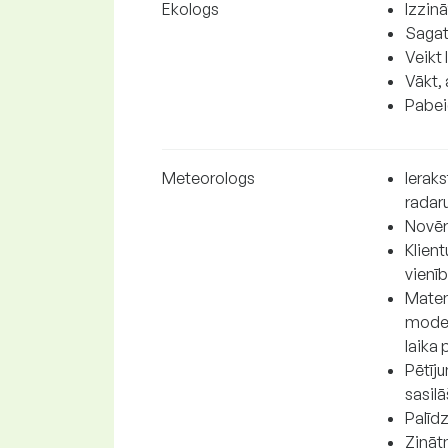
Ekologs
Izzinā
Sagat
Veikt 
Vākt, 
Pabeig
Meteorologs
Ierak
radar
Novēr
Klient
vienī
Matem
modelē
laika
Pētīj
sasil
Palīd
Zināt