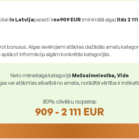
ošai
in Latvija
parasti ir
no
909 EUR
(minimālā alga)
līdz
2 11
erot bonusus. Algas ievērojami atšķiras dažādās amatu kategor
 aplūkot informāciju algām konkrētās kategorijās.
Neto mēnešalga kategorijā
Mežsaimniecība, Vide
gas var atšķirties atkarībā no amata, norādītā vērtība ir indikatī
80% cilvēku nopelna:
909 - 2 111 EUR