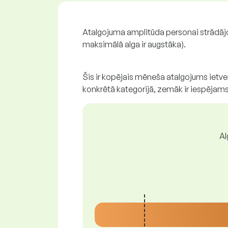
Atalgojuma amplitūda personai strādāj
maksimālā alga ir augstāka).
Šis ir kopējais mēneša atalgojums ietv
konkrētā kategorijā, zemāk ir iespējams
Al