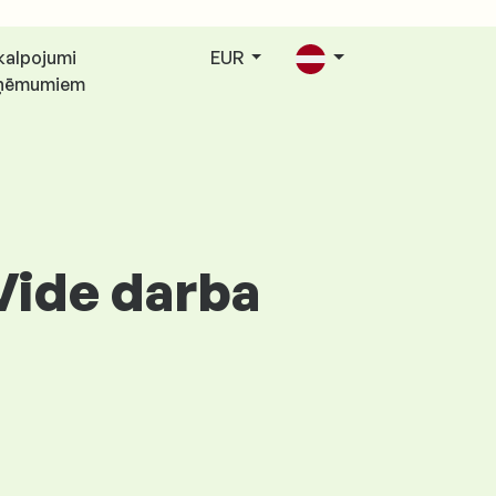
kalpojumi
EUR
ņēmumiem
Vide darba