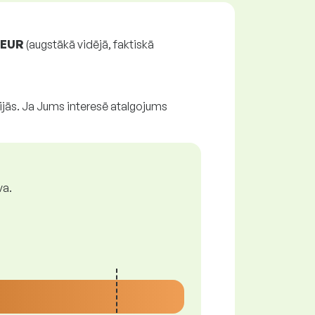
1 EUR
(augstākā vidējā, faktiskā
ijās. Ja Jums interesē atalgojums
va.