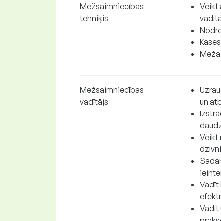
Mežsaimniecības
Veikt
tehniķis
vadīt
Nodro
Kases 
Meža 
Mežsaimniecības
Uzrau
vadītājs
un at
Izstrā
daudz
Veikt
dzīvn
Sadar
ieinte
Vadīt
efektī
Vadīt
praks