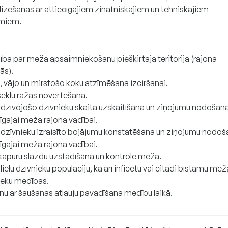
lizēšanās ar attiecīgajiem zinātniskajiem un tehniskajiem
miem.
dība par meža apsaimniekošanu piešķirtajā teritorijā (rajona
ās).
, vājo un mirstošo koku atzīmēšana izciršanai.
sēklu ražas novērtēšana.
dzīvojošo dzīvnieku skaita uzskaitīšana un ziņojumu nodošan
īgajai meža rajona vadībai.
dzīvnieku izraisīto bojājumu konstatēšana un ziņojumu nodoš
īgajai meža rajona vadībai.
kāpuru slazdu uzstādīšana un kontrole mežā.
lielu dzīvnieku populāciju, kā arī inficētu vai citādi bīstamu mež
ieku medības.
nu ar šaušanas atļauju pavadīšana medību laikā.