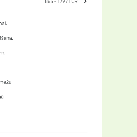
865 - 1 797 EUR
i
ai.
ēšana.
am.
r mežu
mā