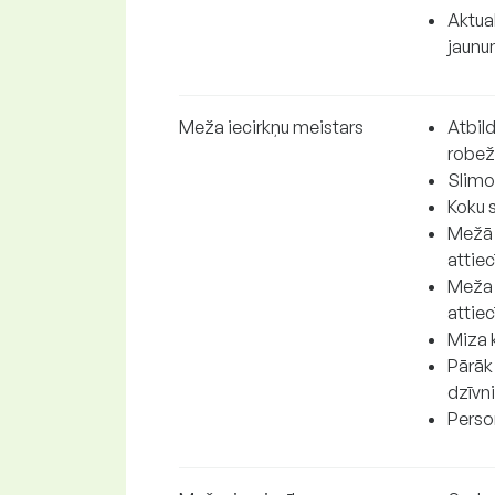
Aktua
jaunu
Meža iecirkņu meistars
Atbil
robež
Slimo
Koku 
Mežā 
attiec
Meža 
attiec
Miza 
Pārāk 
dzīvn
Perso