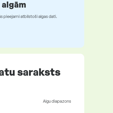
r algām
 pieejami atbilstoši algas dati.
atu saraksts
Algu diapazons