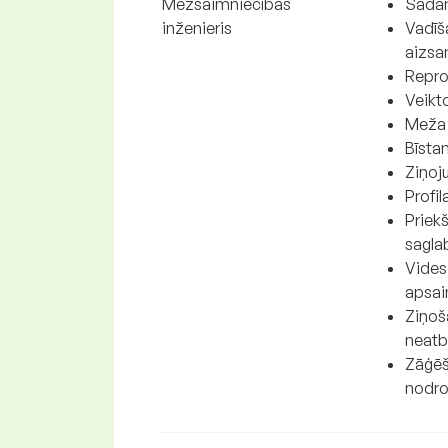
Mežsaimniecības
Sadar
inženieris
Vadīš
aizsa
Repro
Veikt
Meža 
Bīsta
Ziņoj
Profi
Priek
sagla
Vides
apsai
Ziņoš
neatb
Zāģēš
nodro