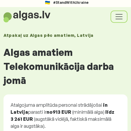
#StandWithUkraine
Atpakaļ uz
Algas
pēc amatiem
, Latvija
Algas amatiem
Telekomunikācija darba
jomā
Atalgojuma amplitūda personai strādājošai
in
Latvija
parasti ir
no
913 EUR
(minimālā alga)
līdz
3 261 EUR
(augstākā vidējā, faktiskā maksimālā
alga ir augstāka).