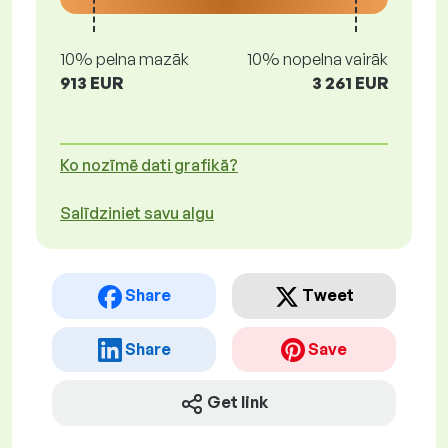
10% pelna mazāk
10% nopelna vairāk
913 EUR
3 261 EUR
Ko nozīmē dati grafikā?
Salīdziniet savu algu
Share
Tweet
Share
Save
Get link