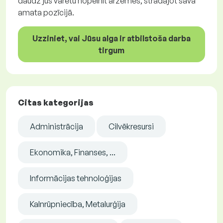
daudz jūs varētu nopelnīt ārzemēs, strādājot savā
amata pozīcijā.
Uzziniet, vai Jūsu alga ir atbilstoša darba
tirgum
Citas kategorijas
Administrācija
Cilvēkresursi
Ekonomika, Finanses, ...
Informācijas tehnoloģijas
Kalnrūpniecība, Metalurģija