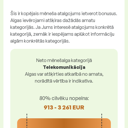
Šis ir kopējais mēneša atalgojums ietverot bonusus.
Algas ievērojami atšķiras dažādās amatu
kategorijās. Ja Jums interesē atalgojums konkrētā
kategorijā, zemāk ir iespējams aplūkot informāciju
algām konkrētās kategorijās.
Neto mēnešalga kategorijā
Telekomunikācija
Algas var atšķirties atkarībā no amata,
norādītā vērtība ir indikatīva.
80% cilvēku nopelna:
913 - 3 261 EUR