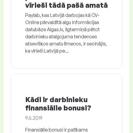
vīrieši tādā pašā amatā
Paylab, kas Latvijā darbojas kā CV-
Online pārvaldītā algu informācijas
datubāze Algas.lv, ilgtermiņā pētot
darbinieku atalgojuma tendences
atsevišķos amatu līmeņos, ir secinājis,
ka vīrieši Latvijā pe...
Kādi ir darbinieku
finansiālie bonusi?
9.5.2019
Finansiālie bonusi ir patīkams