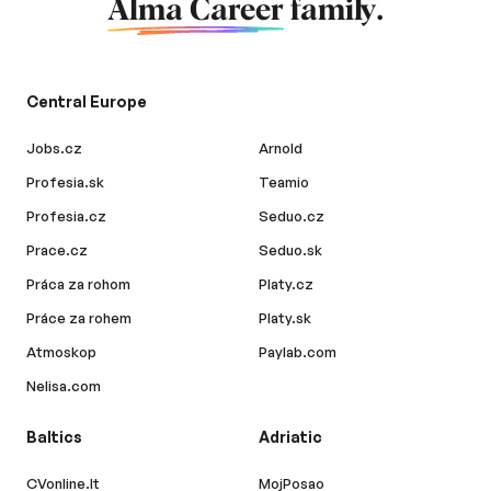
Alma Career
family.
Central Europe
Jobs.cz
Arnold
Profesia.sk
Teamio
Profesia.cz
Seduo.cz
Prace.cz
Seduo.sk
Práca za rohom
Platy.cz
Práce za rohem
Platy.sk
Atmoskop
Paylab.com
Nelisa.com
Baltics
Adriatic
CVonline.lt
MojPosao