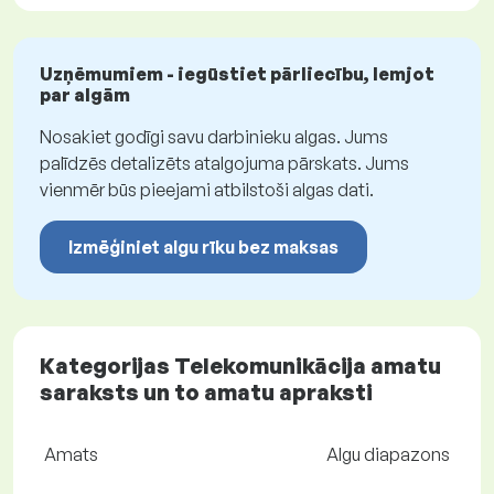
Uzņēmumiem - iegūstiet pārliecību, lemjot
par algām
Nosakiet godīgi savu darbinieku algas. Jums
palīdzēs detalizēts atalgojuma pārskats. Jums
vienmēr būs pieejami atbilstoši algas dati.
Izmēģiniet algu rīku bez maksas
Kategorijas Telekomunikācija amatu
saraksts un to amatu apraksti
Amats
Algu diapazons