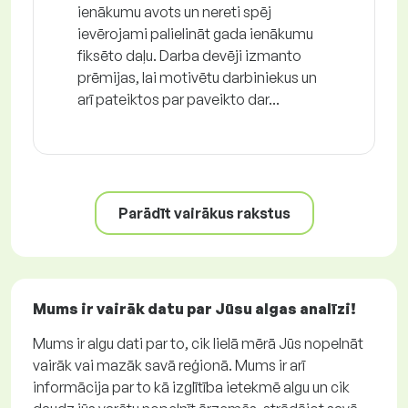
ienākumu avots un nereti spēj
ievērojami palielināt gada ienākumu
fiksēto daļu. Darba devēji izmanto
prēmijas, lai motivētu darbiniekus un
arī pateiktos par paveikto dar...
Parādīt vairākus rakstus
Mums ir vairāk datu par Jūsu algas analīzi!
Mums ir algu dati par to, cik lielā mērā Jūs nopelnāt
vairāk vai mazāk savā reģionā. Mums ir arī
informācija par to kā izglītība ietekmē algu un cik