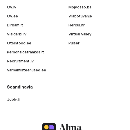
CV.lv
MojPosao.ba
CV.ee
Vrabotuvanje
Dirbam.lt
Hercul.hr
Visidarbi.lv
Virtual Valley
Otsintood.ee
Pulser
Personaloatrankos.lt
Recruitment.lv
Varbamisteenused.ee
Scandinavia
Jobly.fi