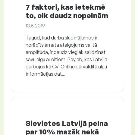
7 faktori, kas ietekmē
to, cik daudz nopelnām
13.5.2019
Tagad, kad darba sludinājumos ir
norādīts amata atalgojums vai tā
amplitūda, ir daudz vieglāk salīdzināt
savu algu ar citiem. Paylab, kas Latvijā
darbojas kā CV-Online pārvaldītā algu
informācijas dat...
Sievietes Latvijā pelna
par 10% mazāk nekā