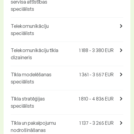
servisa attīstības
speciālists
Telekomunikāciju
speciālists
Telekomunikāciju tīkla
1 188 - 3 380 EUR
dizaineris
Tīkla modelēšanas
1 361 - 3 557 EUR
speciālists
Tīkla stratēģijas
1 810 - 4 836 EUR
speciālists
Tīkla un pakalpojumu
1 137 - 3 265 EUR
nodrošināšanas