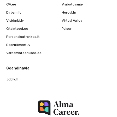
CV.ee
Vrabotuvanje
Dirbam.lt
Hercul.hr
Visidarbi.lv
Virtual Valley
Otsintood.ee
Pulser
Personaloatrankos.lt
Recruitment.lv
Varbamisteenused.ee
Scandinavia
Jobly.fi