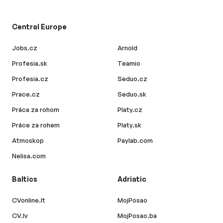
Central Europe
Jobs.cz
Arnold
Profesia.sk
Teamio
Profesia.cz
Seduo.cz
Prace.cz
Seduo.sk
Práca za rohom
Platy.cz
Práce za rohem
Platy.sk
Atmoskop
Paylab.com
Nelisa.com
Baltics
Adriatic
CVonline.lt
MojPosao
CV.lv
MojPosao.ba