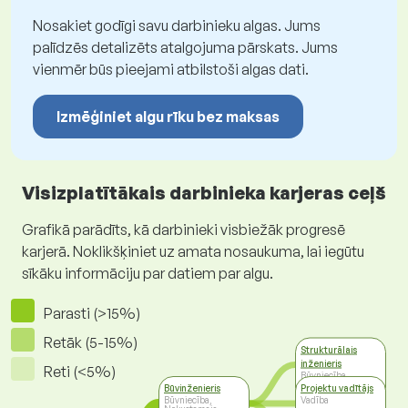
Nosakiet godīgi savu darbinieku algas. Jums
palīdzēs detalizēts atalgojuma pārskats. Jums
vienmēr būs pieejami atbilstoši algas dati.
Izmēģiniet algu rīku bez maksas
Visizplatītākais darbinieka karjeras ceļš
Grafikā parādīts, kā darbinieki visbiežāk progresē
karjerā. Noklikšķiniet uz amata nosaukuma, lai iegūtu
sīkāku informāciju par datiem par algu.
Parasti (>15%)
Retāk (5-15%)
Strukturālais
inženieris
Reti (<5%)
Būvniecība,
Nekustamais
Būvinženieris
Projektu vadītājs
īpašums
Būvniecība,
Vadība