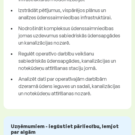
Izstrādāt pētījumus, vispārējos plānus un
analīzes ūdenssaimniecības infrastruktūrai.
Nodrošināt kompleksus ūdenssaimniecības
jomas uzdevumus sabiedriskās ūdensapgādes
un kanalizācijas nozarē.
Regulēt operatīvo darbību veikšanu
sabiedriskās ūdensapgādes, kanalizācijas un
notekūdeņu attīrīšanas staciju jomā.
Analizēt dati par operatīvajām darbībām
dzeramā ūdens ieguves un sadali, kanalizācijas
un notekūdeņu attīrīšanas nozarē.
Uzņēmumiem - iegūstiet pārliecību, lemjot
par algām