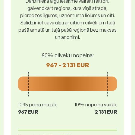
Darbinieka algu ietekmē vairāki faktori,
galvenokārt reģions, kurā viņš strādā,
pieredzes ilgums, uzņēmuma lielums un citi.
Salīdziniet savu algu ar citiem cilvēkiem tajā
pašā amatā un tajā pašā reģionā bez maksas
un anonīmi.
80% cilvēku nopelna:
967 - 2 131 EUR
10% pelna mazāk
10% nopelna vairāk
967 EUR
2 131 EUR