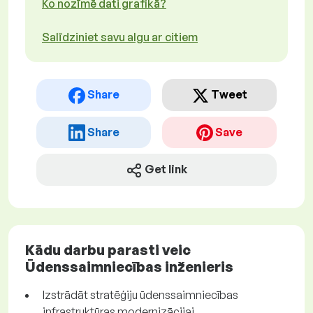
Ko nozīmē dati grafikā?
Salīdziniet savu algu ar citiem
Share
Tweet
Share
Save
Get link
Kādu darbu parasti veic
Ūdenssaimniecības inženieris
Izstrādāt stratēģiju ūdenssaimniecības
infrastruktūras modernizācijai.