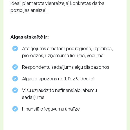
Ideāli piemērots vienreizējai konkrētas darba
pozīcijas analīzei.
Algas atskaitē ir:
Atalgojums amatam pēc reģiona, izglītības,
pieredzes, uzņēmuma lieluma, vecuma
Respondentu sadalījums algu diapazonos
Algas diapazons no 1. līdz 9. decilei
Visu uzraudzīto nefinansiālo labumu
sadalījums
Finansiālo ieguvumu analīze