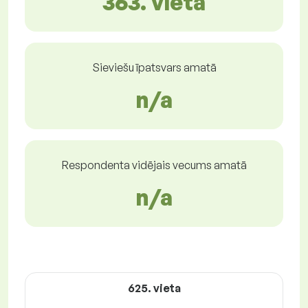
363. vietā
Sieviešu īpatsvars amatā
n/a
Respondenta vidējais vecums amatā
n/a
625. vieta