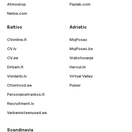
Atmoskop
Paylab.com
Nelisa.com
Baltics
Adriatic
CVonline.lt
MojPosao
CV.lv
MojPosao.ba
CV.ee
Vrabotuvanje
Dirbam.lt
Hercul.hr
Visidarbi.lv
Virtual Valley
Otsintood.ee
Pulser
Personaloatrankos.lt
Recruitment.lv
Varbamisteenused.ee
Scandinavia