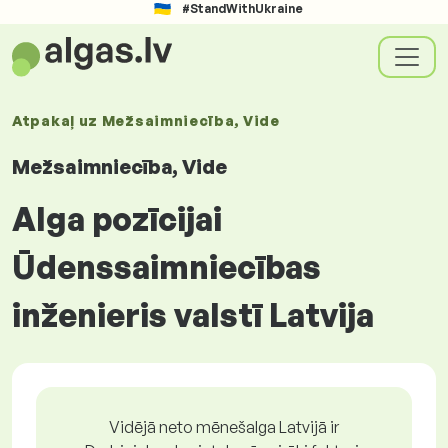
#StandWithUkraine
Atpakaļ uz
Mežsaimniecība, Vide
Mežsaimniecība, Vide
Alga pozīcijai
Ūdenssaimniecības
inženieris valstī Latvija
Vidējā neto mēnešalga Latvijā ir