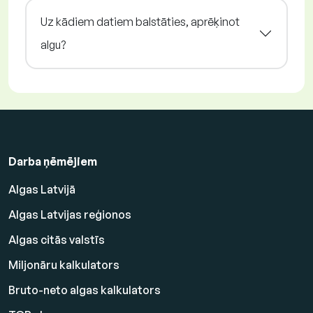
Uz kādiem datiem balstāties, aprēķinot
algu?
Darba ņēmējiem
Algas Latvijā
Algas Latvijas reģionos
Algas citās valstīs
Miljonāru kalkulators
Bruto-neto algas kalkulators