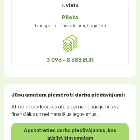
1. vieta
Pilots
Transports, Pārvadājumi, Loģistika
3 096 - 8 683 EUR
Jūsu amatam piemēroti
darba piedāvājumi
:
Atrodiet sev labākus atalgojuma nosacījumus vai
finansiālus un nefinansiālus ieguvumus.
Apskatieties darba piedāvājumus, kas
atbilst šim amatam