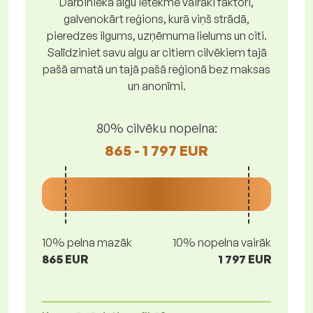
Darbinieka algu ietekmē vairāki faktori,
galvenokārt reģions, kurā viņš strādā,
pieredzes ilgums, uzņēmuma lielums un citi.
Salīdziniet savu algu ar citiem cilvēkiem tajā
pašā amatā un tajā pašā reģionā bez maksas
un anonīmi.
80% cilvēku nopelna:
865 - 1 797 EUR
10% pelna mazāk
10% nopelna vairāk
865 EUR
1 797 EUR