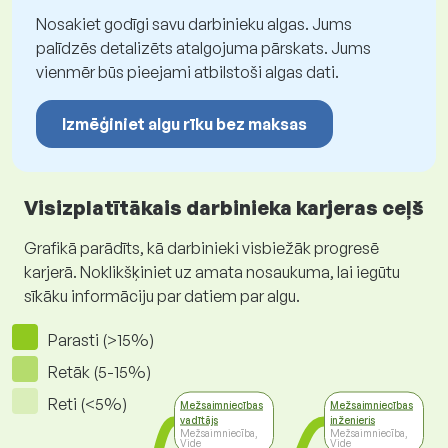
Nosakiet godīgi savu darbinieku algas. Jums
palīdzēs detalizēts atalgojuma pārskats. Jums
vienmēr būs pieejami atbilstoši algas dati.
Izmēģiniet algu rīku bez maksas
Visizplatītākais darbinieka karjeras ceļš
Grafikā parādīts, kā darbinieki visbiežāk progresē
karjerā. Noklikšķiniet uz amata nosaukuma, lai iegūtu
sīkāku informāciju par datiem par algu.
Parasti (>15%)
Retāk (5-15%)
Reti (<5%)
Mežsaimniecības
Mežsaimniecības
vadītājs
inženieris
Mežsaimniecība,
Mežsaimniecība,
Vide
Vide