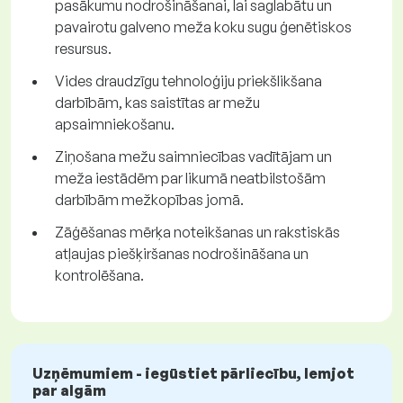
pasākumu nodrošināšanai, lai saglabātu un
pavairotu galveno meža koku sugu ģenētiskos
resursus.
Vides draudzīgu tehnoloģiju priekšlikšana
darbībām, kas saistītas ar mežu
apsaimniekošanu.
Ziņošana mežu saimniecības vadītājam un
meža iestādēm par likumā neatbilstošām
darbībām mežkopības jomā.
Zāģēšanas mērķa noteikšanas un rakstiskās
atļaujas piešķiršanas nodrošināšana un
kontrolēšana.
Uzņēmumiem - iegūstiet pārliecību, lemjot
par algām