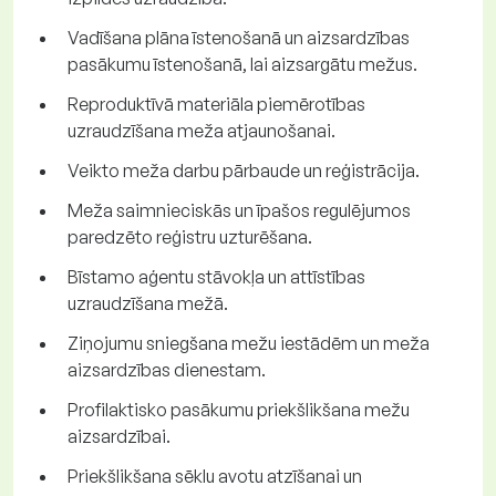
Vadīšana plāna īstenošanā un aizsardzības
pasākumu īstenošanā, lai aizsargātu mežus.
Reproduktīvā materiāla piemērotības
uzraudzīšana meža atjaunošanai.
Veikto meža darbu pārbaude un reģistrācija.
Meža saimnieciskās un īpašos regulējumos
paredzēto reģistru uzturēšana.
Bīstamo aģentu stāvokļa un attīstības
uzraudzīšana mežā.
Ziņojumu sniegšana mežu iestādēm un meža
aizsardzības dienestam.
Profilaktisko pasākumu priekšlikšana mežu
aizsardzībai.
Priekšlikšana sēklu avotu atzīšanai un