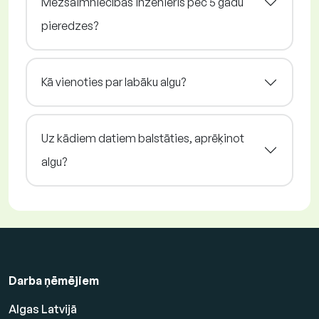
Mežsaimniecības inženieris pēc 5 gadu
pieredzes?
Kā vienoties par labāku algu?
Uz kādiem datiem balstāties, aprēķinot
algu?
Darba ņēmējiem
Algas Latvijā