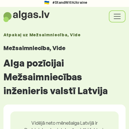
#StandWithUkraine
Atpakaļ uz
Mežsaimniecība, Vide
Mežsaimniecība, Vide
Alga pozīcijai
Mežsaimniecības
inženieris valstī Latvija
Vidējā neto mēnešalga Latvijā ir