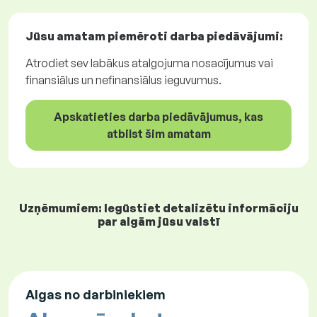
Jūsu amatam piemēroti
darba piedāvājumi
:
Atrodiet sev labākus atalgojuma nosacījumus vai
finansiālus un nefinansiālus ieguvumus.
Apskatieties darba piedāvājumus, kas
atbilst šim amatam
Uzņēmumiem: Iegūstiet detalizētu informāciju
par algām jūsu valstī
Algas no darbiniekiem