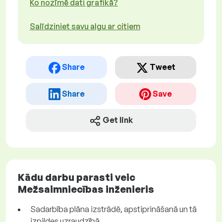
Ko nozīmē dati grafikā?
Salīdziniet savu algu ar citiem
Share
Tweet
Share
Save
Get link
Kādu darbu parasti veic
Mežsaimniecības inženieris
Sadarbība plāna izstrādē, apstiprināšanā un tā
izpildes uzraudzībā.