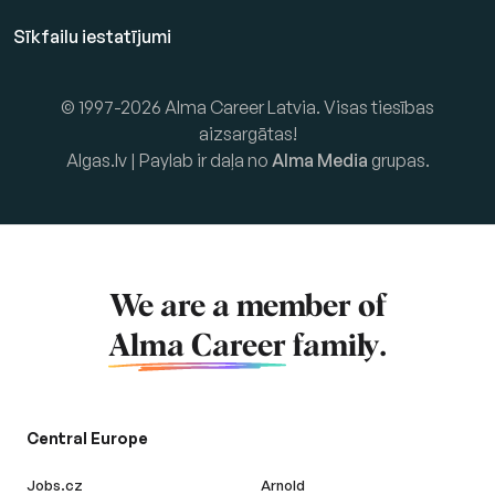
Sīkfailu iestatījumi
© 1997-2026 Alma Career Latvia. Visas tiesības
aizsargātas!
Algas.lv | Paylab ir daļa no
Alma Media
grupas.
We are a member of
Alma Career
family.
Central Europe
Jobs.cz
Arnold