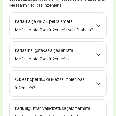
Mežsaimniecības inženieris.
Kāda ir alga vai cik pelna amatā
Mežsaimniecības inženieris valstī Latvija?
Kādas ir augstākās algas amatā
Mežsaimniecības inženieris?
Cik es nopelnīšu kā Mežsaimniecības
inženieris?
Kādu algu man vajadzētu sagaidīt amatā