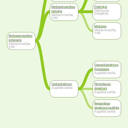
Mežsaimniecības
Elektriķis
Elektronika,
tehniķis
Enerģētika
Mežsaimniecība,
Vide
Mežzinis
Mežsaimniecība,
Vide
Mežsaimniecības
inženieris
Mežsaimniecība,
Vide
Ģenerāldirektors,
Prezidents
Augstākā vadība
Izpilddirektors
Pārdošanas
Augstākā vadība
direktors
Augstākā vadība
Reģionālais
direktors/vadītājs
Augstākā vadība