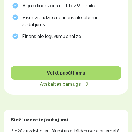
Algas diapazons no 1. līdz 9. decilei
Visu uzraudzīto nefinansiālo labumu
sadalījums
Finansiālo ieguvumu analīze
Veikt pasūtījumu
Atskaites paraugs
Bieži uzdotie jautājumi
Biežāk uzdotie jautājumi un atbildes par algu amatā