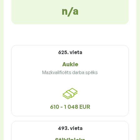
n/a
625. vieta
Aukle
Mazkvalificēts darba spēks
610 - 1 048 EUR
493. vieta