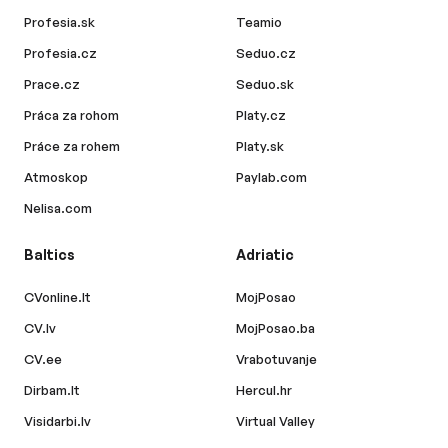
Profesia.sk
Teamio
Profesia.cz
Seduo.cz
Prace.cz
Seduo.sk
Práca za rohom
Platy.cz
Práce za rohem
Platy.sk
Atmoskop
Paylab.com
Nelisa.com
Baltics
Adriatic
CVonline.lt
MojPosao
CV.lv
MojPosao.ba
CV.ee
Vrabotuvanje
Dirbam.lt
Hercul.hr
Visidarbi.lv
Virtual Valley