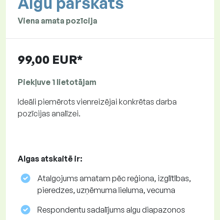
Algu pārskats
Viena amata pozīcija
99,00 EUR*
Piekļuve 1 lietotājam
Ideāli piemērots vienreizējai konkrētas darba
pozīcijas analīzei.
Algas atskaitē ir:
Atalgojums amatam pēc reģiona, izglītības,
pieredzes, uzņēmuma lieluma, vecuma
Respondentu sadalījums algu diapazonos