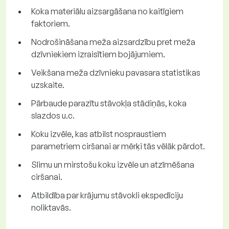
Koka materiālu aizsargāšana no kaitīgiem
faktoriem.
Nodrošināšana meža aizsardzību pret meža
dzīvniekiem izraisītiem bojājumiem.
Veikšana meža dzīvnieku pavasara statistikas
uzskaite.
Pārbaude parazītu stāvokļa stādiņās, koka
slazdos u.c.
Koku izvēle, kas atbilst nospraustiem
parametriem ciršanai ar mērķi tās vēlāk pārdot.
Slimu un mirstošu koku izvēle un atzīmēšana
ciršanai.
Atbildība par krājumu stāvokli ekspedīciju
noliktavās.