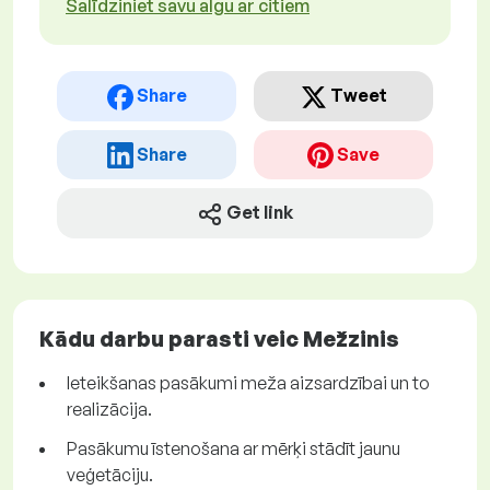
Salīdziniet savu algu ar citiem
Share
Tweet
Share
Save
Get link
Kādu darbu parasti veic Mežzinis
Ieteikšanas pasākumi meža aizsardzībai un to
realizācija.
Pasākumu īstenošana ar mērķi stādīt jaunu
veģetāciju.