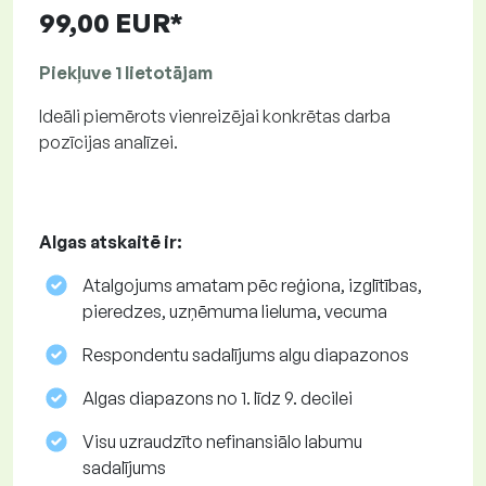
99,00 EUR*
Piekļuve 1 lietotājam
Ideāli piemērots vienreizējai konkrētas darba
pozīcijas analīzei.
Algas atskaitē ir:
Atalgojums amatam pēc reģiona, izglītības,
pieredzes, uzņēmuma lieluma, vecuma
Respondentu sadalījums algu diapazonos
Algas diapazons no 1. līdz 9. decilei
Visu uzraudzīto nefinansiālo labumu
sadalījums