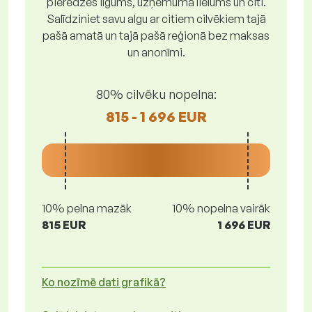
pieredzes ilgums, uzņēmuma lielums un citi.
Salīdziniet savu algu ar citiem cilvēkiem tajā
pašā amatā un tajā pašā reģionā bez maksas
un anonīmi.
80% cilvēku nopelna:
815 - 1 696 EUR
10% pelna mazāk
10% nopelna vairāk
815 EUR
1 696 EUR
Ko nozīmē dati grafikā?