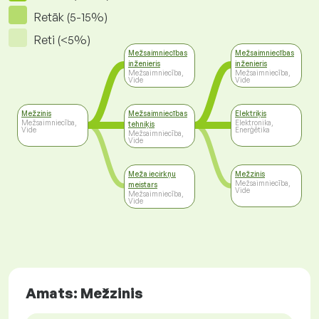
Retāk (5-15%)
Reti (<5%)
Mežsaimniecības
Mežsaimniecības
inženieris
inženieris
Mežsaimniecība,
Mežsaimniecība,
Vide
Vide
Mežzinis
Mežsaimniecības
Elektriķis
Mežsaimniecība,
Elektronika,
tehniķis
Vide
Enerģētika
Mežsaimniecība,
Vide
Meža iecirkņu
Mežzinis
Mežsaimniecība,
meistars
Vide
Mežsaimniecība,
Vide
Amats: Mežzinis