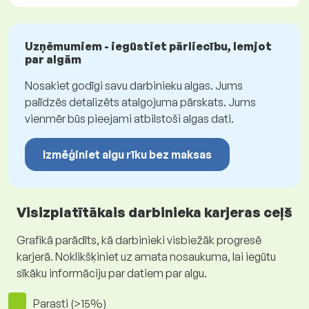
Uzņēmumiem - iegūstiet pārliecību, lemjot
par algām
Nosakiet godīgi savu darbinieku algas. Jums
palīdzēs detalizēts atalgojuma pārskats. Jums
vienmēr būs pieejami atbilstoši algas dati.
Izmēģiniet algu rīku bez maksas
Visizplatītākais darbinieka karjeras ceļš
Grafikā parādīts, kā darbinieki visbiežāk progresē
karjerā. Noklikšķiniet uz amata nosaukuma, lai iegūtu
sīkāku informāciju par datiem par algu.
Parasti (>15%)