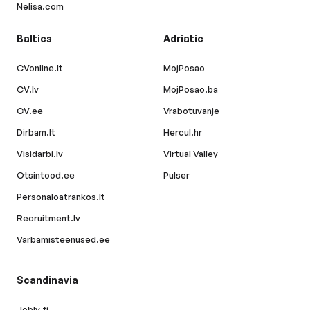
Nelisa.com
Baltics
Adriatic
CVonline.lt
MojPosao
CV.lv
MojPosao.ba
CV.ee
Vrabotuvanje
Dirbam.lt
Hercul.hr
Visidarbi.lv
Virtual Valley
Otsintood.ee
Pulser
Personaloatrankos.lt
Recruitment.lv
Varbamisteenused.ee
Scandinavia
Jobly.fi