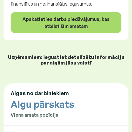
finansiālus un nefinansiālus ieguvumus.
Apskatieties darba piedāvājumus, kas
atbilst šim amatam
Uzņēmumiem: Iegūstiet detalizētu informāciju
par algām jūsu valstī
Algas no darbiniekiem
Algu pārskats
Viena amata pozīcija