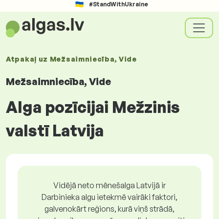
#StandWithUkraine
Atpakaļ uz
Mežsaimniecība, Vide
Mežsaimniecība, Vide
Alga pozīcijai Mežzinis
valstī Latvija
Vidējā neto mēnešalga Latvijā ir
Darbinieka algu ietekmē vairāki faktori,
galvenokārt reģions, kurā viņš strādā,