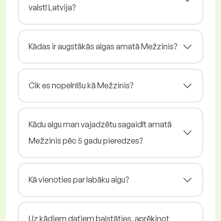
valstī Latvija?
Kādas ir augstākās algas amatā Mežzinis?
Cik es nopelnīšu kā Mežzinis?
Kādu algu man vajadzētu sagaidīt amatā
Mežzinis pēc 5 gadu pieredzes?
Kā vienoties par labāku algu?
Uz kādiem datiem balstāties, aprēķinot