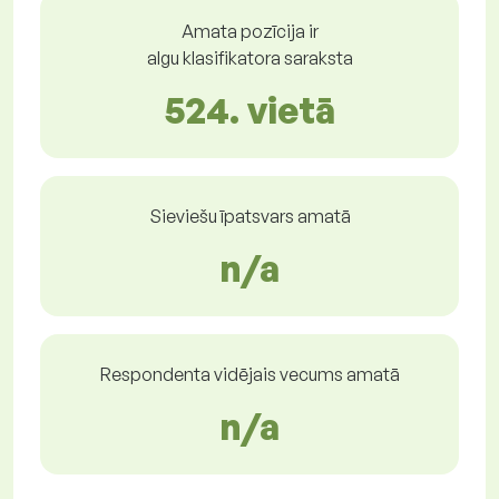
Amata pozīcija ir
algu klasifikatora saraksta
524. vietā
Sieviešu īpatsvars amatā
n/a
Respondenta vidējais vecums amatā
n/a