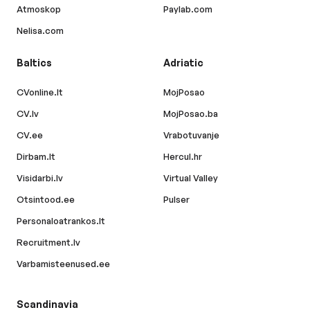
Atmoskop
Paylab.com
Nelisa.com
Baltics
Adriatic
CVonline.lt
MojPosao
CV.lv
MojPosao.ba
CV.ee
Vrabotuvanje
Dirbam.lt
Hercul.hr
Visidarbi.lv
Virtual Valley
Otsintood.ee
Pulser
Personaloatrankos.lt
Recruitment.lv
Varbamisteenused.ee
Scandinavia