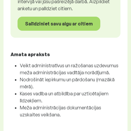
intervijā vai jūsu pašreizējā darbā. Aizpildiet
anketu un palīdziet citiem.
Salīdziniet savu algu ar citiem
Amata apraksts
Veikt administratīvus un ražošanas uzdevumus
meža administrācijas vadītāja norādījumā.
Nodrošināt iepirkumu un pārdošanu (mazākā
mērā).
Kases vadība un atbildība par uzticētajiem
līdzekļiem.
Meža administrācijas dokumentācijas
uzskaites veikšana.