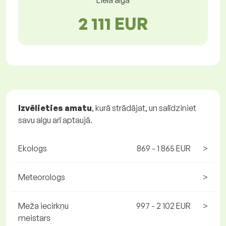
Liela alga
2 111 EUR
Izvēlieties amatu
, kurā strādājat, un salīdziniet
savu algu arī aptaujā.
Ekologs
869 - 1 865 EUR
>
Meteorologs
>
Meža iecirkņu
997 - 2 102 EUR
>
meistars