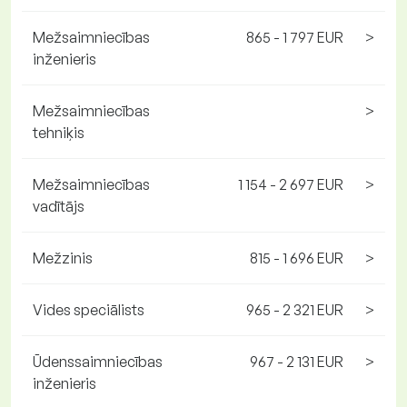
Mežsaimniecības
865 - 1 797 EUR
>
inženieris
Mežsaimniecības
>
tehniķis
Mežsaimniecības
1 154 - 2 697 EUR
>
vadītājs
Mežzinis
815 - 1 696 EUR
>
Vides speciālists
965 - 2 321 EUR
>
Ūdenssaimniecības
967 - 2 131 EUR
>
inženieris