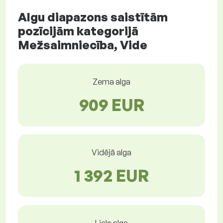
Algu diapazons saistītām
pozīcijām kategorijā
Mežsaimniecība, Vide
Zema alga
909 EUR
Vidējā alga
1 392 EUR