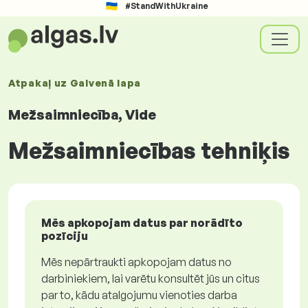
#StandWithUkraine
Atpakaļ uz
Galvenā lapa
Mežsaimniecība, Vide
Mežsaimniecības tehniķis
Mēs apkopojam datus par norādīto
pozīciju
Mēs nepārtraukti apkopojam datus no
darbiniekiem, lai varētu konsultēt jūs un citus
par to, kādu atalgojumu vienoties darba