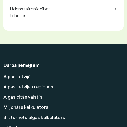
Ūdenssaimniecības
>
tehniķis
Darba ņēmējiem
Algas Latvijā
Algas Latvijas reģionos
Algas citās valstīs
Miljonāru kalkulators
Bruto-neto algas kalkulators