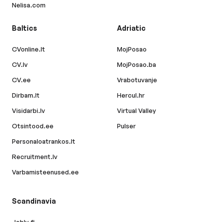
Nelisa.com
Baltics
Adriatic
CVonline.lt
MojPosao
CV.lv
MojPosao.ba
CV.ee
Vrabotuvanje
Dirbam.lt
Hercul.hr
Visidarbi.lv
Virtual Valley
Otsintood.ee
Pulser
Personaloatrankos.lt
Recruitment.lv
Varbamisteenused.ee
Scandinavia