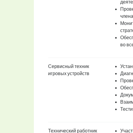
деяте
Прове
члена
Монит
страт
Обесп
во вс
Сервисный техник
Устан
игровых устройств
Диагн
Прове
Обесп
Докум
Взаим
Тести
Технический работник
Участ