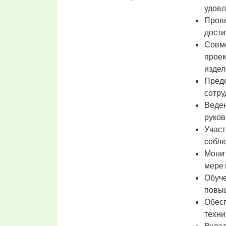
удовл
Прове
дости
Совме
проек
издел
Предо
сотру
Веден
руков
Участ
соблю
Монит
мере 
Обуче
повы
Обесп
техни