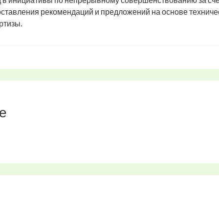
 в инициативы по непрерывному совершенствованию за сче
ставления рекомендаций и предложений на основе техниче
ртизы.
е