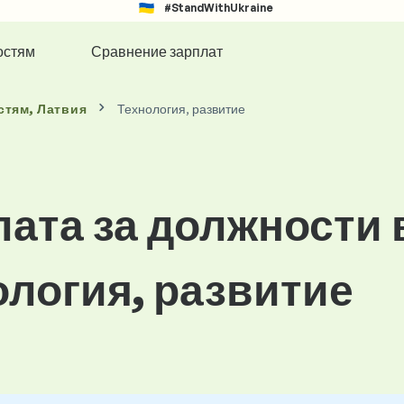
#StandWithUkraine
остям
Сравнение зарплат
стям
, Латвия
Технология, развитие
лата за должности 
ология, развитие