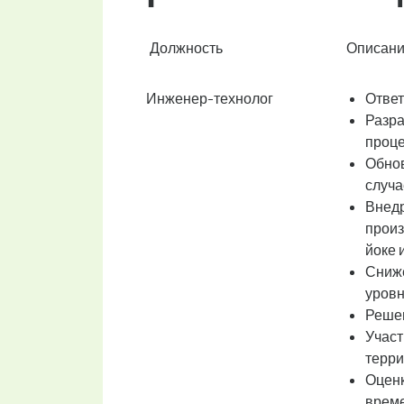
Должность
Описани
Инженер-технолог
Ответ
Разра
проце
Обнов
случа
Внед
произ
йоке и 
Сниже
уровн
Решен
Участ
терри
Оценк
време