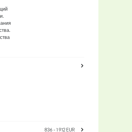
аций
и.
вания
ства.
ества
836 - 1 912 EUR