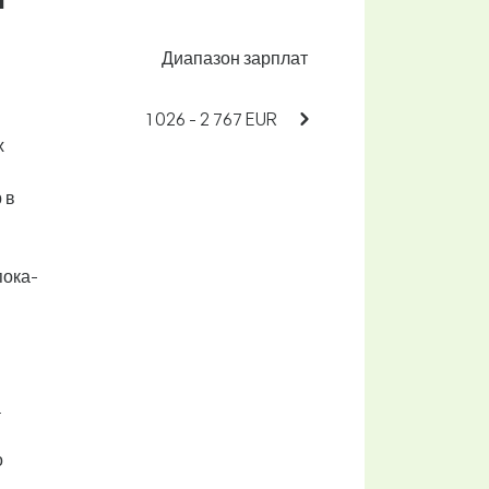
Диапазон зарплат
1 026 - 2 767 EUR
х
 в
пока-
а
о