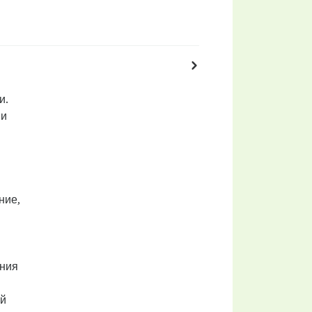
и.
ми
ние,
ания
ой