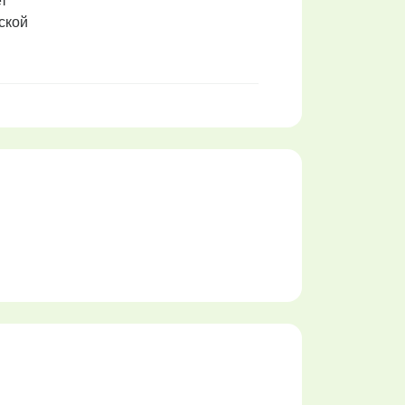
т
ской