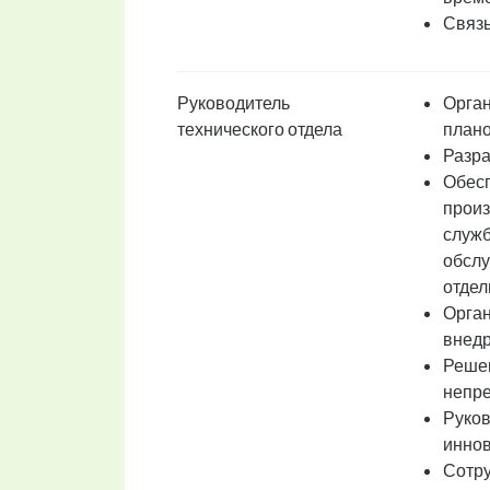
Связь
Руководитель
Орган
технического отдела
плано
Разра
Обесп
произ
служб
обслу
отдел
Орган
внедр
Решен
непре
Руков
иннов
Сотру