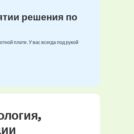
ятии решения по
тной плате. У вас всегда под рукой
ология,
ции