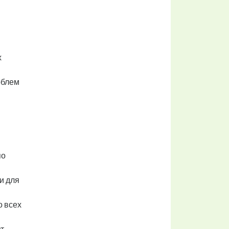
х
облем
по
и для
о всех