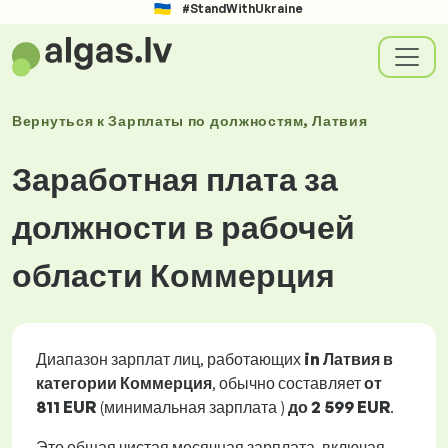
#StandWithUkraine
Вернуться к
Зарплаты
по должностям
, Латвия
Заработная плата за
должности в рабочей
области Коммерция
Диапазон зарплат лиц, работающих
in Латвия в
категории Коммерция
, обычно составляет
от
811 EUR
(минимальная зарплата )
до
2 599 EUR
.
Это общая чистая месячная зарплата, включая