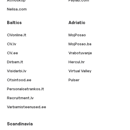
Atmoskop
Paylab.com
Nelisa.com
Baltics
Adriatic
CVonline.lt
MojPosao
CV.lv
MojPosao.ba
CV.ee
Vrabotuvanje
Dirbam.lt
Hercul.hr
Visidarbi.lv
Virtual Valley
Otsintood.ee
Pulser
Personaloatrankos.lt
Recruitment.lv
Varbamisteenused.ee
Scandinavia