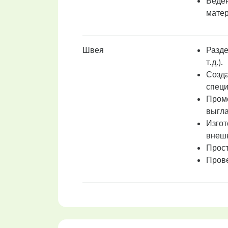
Веден
матер
Швея
Разде
т.д.).
Созда
спец
Проме
выгл
Изгот
внешн
Прост
Прове