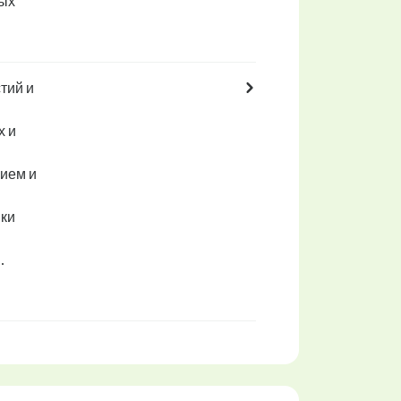
мых
тий и
х и
ием и
вки
.