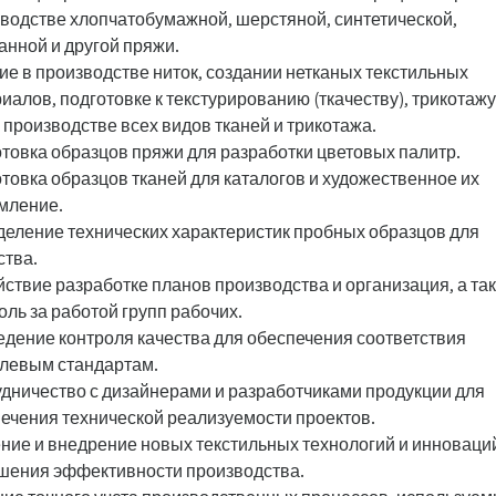
водстве хлопчатобумажной, шерстяной, синтетической,
нной и другой пряжи.
ие в производстве ниток, создании нетканых текстильных
иалов, подготовке к текстурированию (ткачеству), трикотажу
 производстве всех видов тканей и трикотажа.
товка образцов пряжи для разработки цветовых палитр.
товка образцов тканей для каталогов и художественное их
мление.
еление технических характеристик пробных образцов для
ства.
ствие разработке планов производства и организация, а та
оль за работой групп рабочих.
дение контроля качества для обеспечения соответствия
левым стандартам.
дничество с дизайнерами и разработчиками продукции для
ечения технической реализуемости проектов.
ние и внедрение новых текстильных технологий и инноваци
ения эффективности производства.