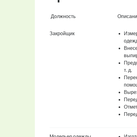
Должность
Описани
Закройщик
Измер
одежд
Внесе
выпир
Предо
т. д.
Перен
помощ
Вырез
Перед
Отмет
Перед
Модельер одежды,
Изгот