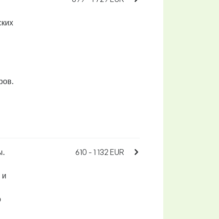
ских
ров.
ы.
610 - 1 132 EUR
 и
ю