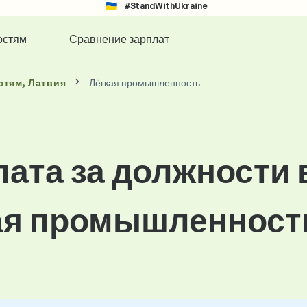
#StandWithUkraine
остям
Сравнение зарплат
стям
, Латвия
Лёгкая промышленность
лата за должности 
ая промышленност