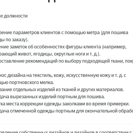
е должности
ение параметров клиентов с помощью метра (для пошива
ы по заказу).
ние заметок об особенностях фигуры клиента (например,
ающий живот, ягодицы, округлые ноги и т. д.).
ставление рекомендаций по выбору подходящей ткани, пок
ос дизайна на текстиль, кожу, искусственную кожу и т. д. с
ью портновского мелка.
ание отдельных изделий из тканей и других материалов.
ача вырезанных изделий портным для пошива.
ка места коррекции одежды заколками во время примерки.
ача отмеченной одежды портным для окончательной обрабо
овление собственных дизайнов и дизайнов в соответствии с