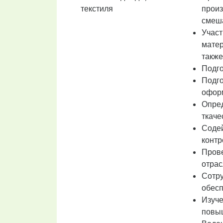
текстиля
произ
смеша
Участ
матер
также
Подго
Подго
офор
Опред
ткаче
Содей
контр
Прове
отрас
Сотру
обесп
Изуче
повыш