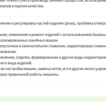
ие точного учета производственных процессов, используе
иалов и оценок качества.
ление и регулировка частей изделия (резка, пробивка отверс
ние, изменение и ремонт изделий с использованием базовы
иализированных швейных машин.
жуточное и окончательное глажение, корректировка глажен
аживание.
овление, отделка, формирование и другие виды корректиро
его вида изделий.
ая настройка машин, замена ниток, игл и других аксессуаров
рка правильной работы машины.