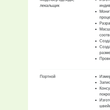
лекальщик
индив
Монит
проце
Разра
Масшт
соотв
Созда
Созда
разм
Прове
Портной
Измер
Запис
Консу
покро
Изгот
швей