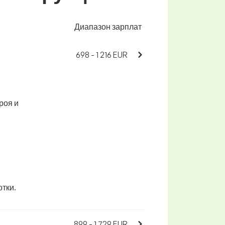
Диапазон зарплат
698 - 1 216 EUR
роя и
тки.
899 - 1 729 EUR