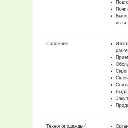
Подго
Почи
Выпол
игл и т
Сапожник
Изгот
рабоч
Прием
Обслу
Скреп
Склеи
Сняти
Выдач
Закуп
Прода
Технолог одежды/
Орган