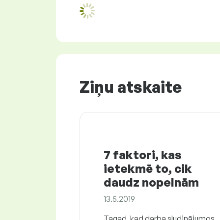
Ziņu atskaite
7 faktori, kas
ietekmē to, cik
daudz nopelnām
13.5.2019
Tagad, kad darba sludinājumos