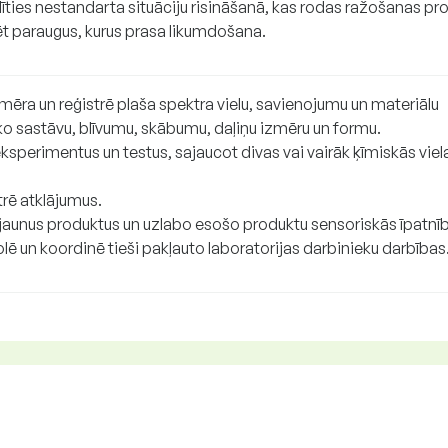
īties nestandarta situāciju risināšanā, kas rodas ražošanas pr
ēt paraugus, kurus prasa likumdošana.
mēra un reģistrē plaša spektra vielu, savienojumu un materiālu
ko sastāvu, blīvumu, skābumu, daļiņu izmēru un formu.
ksperimentus un testus, sajaucot divas vai vairāk ķīmiskās viel
trē atklājumus.
jaunus produktus un uzlabo esošo produktu sensoriskās īpatnī
lē un koordinē tieši pakļauto laboratorijas darbinieku darbības