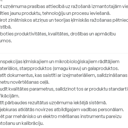
ot uzņēmuma prasības attiecībā uz ražošanā izmantotajām vi
īties jaunu produktu, tehnoloģiju un procesu ieviešanā.
rot zinātniskos atziņus un teorijas ķīmiskās ražošanas pētnie
īstībā.
boties produktivitātes, kvalitātes, drošības un apmācību
jumos.
 inspekcijas ķīmiskajiem un mikrobioloģiskajiem rādītājiem
ateriālos, starpproduktos (smagu kravu) un galaproduktos.
tīt dokumentus, kas saistīti ar izejmateriāliem, salīdzināšanas
etru novērtēšanas ceļā.
udīt kvalitātes parametrus, salīdzinot tos ar produktu standart
fikācijām.
stīt pārbaudes rezultātus uzņēmuma iekšējā sistēmā.
 jebkuras atklātās novirzes atbildīgajam vadības personālam.
dēt par mehānisko un elektro mērīšanas instrumentu pareizu
tošanu un kalibrāciju.