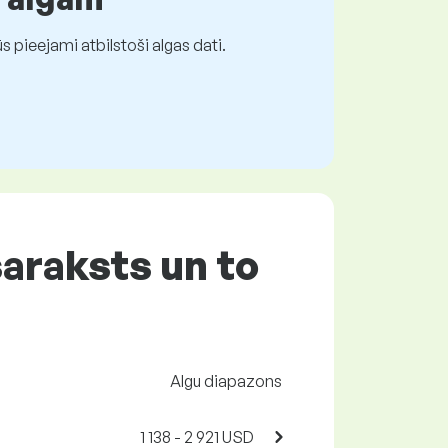
 pieejami atbilstoši algas dati.
saraksts un to
Algu diapazons
1 138 - 2 921 USD