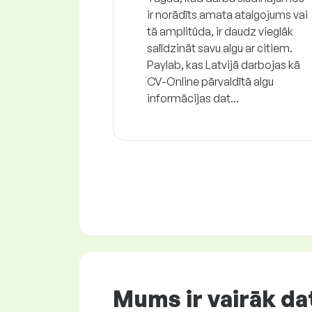
ir norādīts amata atalgojums vai
tā amplitūda, ir daudz vieglāk
salīdzināt savu algu ar citiem.
Paylab, kas Latvijā darbojas kā
CV-Online pārvaldītā algu
informācijas dat...
Mums ir vairāk dat