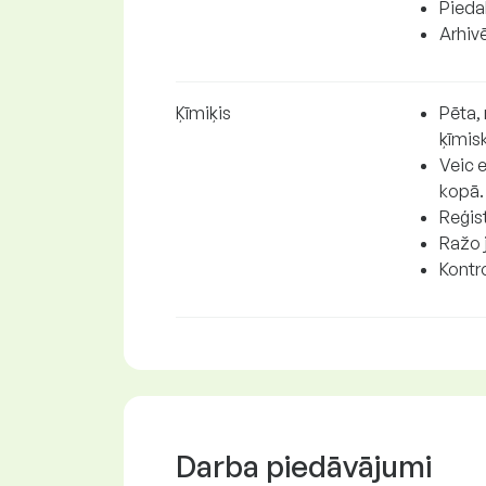
Piedal
Arhiv
Ķīmiķis
Pēta, 
ķīmis
Veic e
kopā.
Reģis
Ražo 
Kontro
Darba piedāvājumi