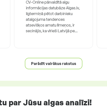
CV-Online pārvaldītā algu
informācijas datubāze Algas.lv,
ilgtermiņā pētot darbinieku
atalgojuma tendences
atsevišķos amatu līmeņos, ir
secinājis, ka vīrieši Latvijā pe...
Parādīt vairākus rakstus
u par Jūsu algas analīzi!