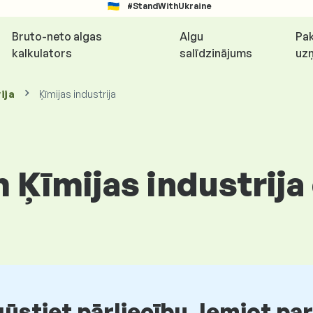
#StandWithUkraine
Bruto-neto algas
Algu
Pak
kalkulators
salīdzinājums
uz
ija
Ķīmijas industrija
 Ķīmijas industrija
stiet pārliecību, lemjot pa