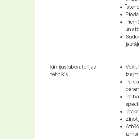
Īsten
Piedal
Piemē
un att
Sadar
jautā
Ķīmijas laboratorijas
Veikt
tehniķis
izejm
Pārska
param
Pārba
speci
Ierak
Ziņot
Atbil
izman