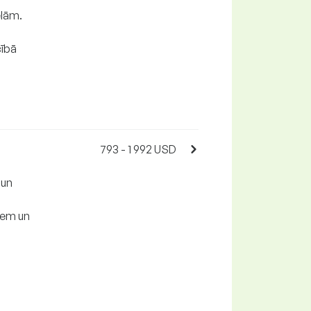
elām.
cībā
793 - 1 992 USD
 un
iem un