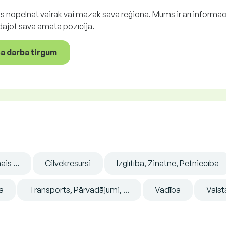
Jūs nopelnāt vairāk vai mazāk savā reģionā. Mums ir arī informāci
dājot savā amata pozīcijā.
oša darba tirgum
is ...
Cilvēkresursi
Izglītība, Zinātne, Pētniecība
a
Transports, Pārvadājumi, ...
Vadība
Valst