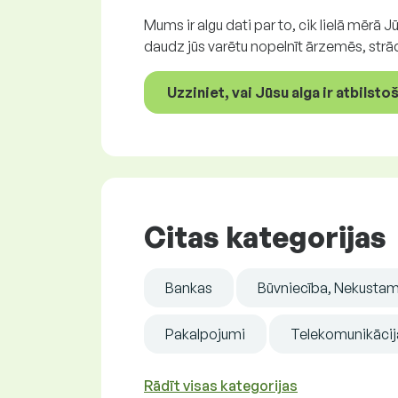
Mums ir algu dati par to, cik lielā mērā 
daudz jūs varētu nopelnīt ārzemēs, strā
Uzziniet, vai Jūsu alga ir atbilst
Citas kategorijas
Bankas
Būvniecība, Nekustama
Pakalpojumi
Telekomunikācij
Rādīt visas kategorijas