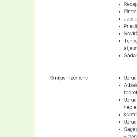
Recep
Pirms
Jauno
Priek
Novir
Tehno
atjau
Sadar
Ķīmijas inženieris
Uzrau
Atbal
teorēt
Uzraud
nepie
Kontro
Uzraud
Sagat
vielā