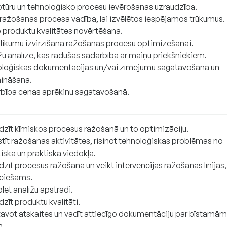
tūru un tehnoloģisko procesu ievērošanas uzraudzība.
ražošanas procesa vadība, lai izvēlētos iespējamos trūkumus.
 produktu kvalitātes novērtēšana.
šlikumu izvirzīšana ražošanas procesu optimizēšanai.
žu analīze, kas radušās sadarbībā ar maiņu priekšniekiem.
loģiskās dokumentācijas un/vai zīmējumu sagatavošana un
nināšana.
bība cenas aprēķinu sagatavošanā.
dzīt ķīmiskos procesus ražošanā un to optimizāciju.
stīt ražošanas aktivitātes, risinot tehnoloģiskas problēmas no
iska un praktiska viedokļa.
zīt procesus ražošanā un veikt intervencijas ražošanas līnijās,
ciešams.
lēt analīžu apstrādi.
zīt produktu kvalitāti.
avot atskaites un vadīt attiecīgo dokumentāciju par bīstamām
m.