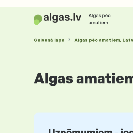
Algas pēc
amatiem
Galvenā lapa
Algas
pēc amatiem
, Latv
Algas amatiem
Uzņēmumiem - iegū