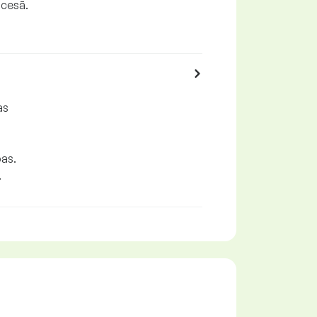
ocesā.
as
bas.
.