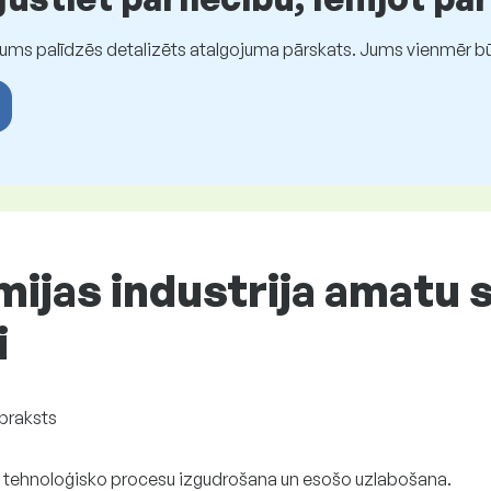
Jums palīdzēs detalizēts atalgojuma pārskats. Jums vienmēr būs
mijas industrija amatu 
i
praksts
 tehnoloģisko procesu izgudrošana un esošo uzlabošana.