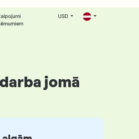
alpojumi
USD
ņēmumiem
 darba jomā
r algām