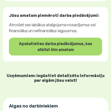
Jūsu amatam piemēroti
darba piedāvājumi
:
Atrodiet sev labākus atalgojuma nosacījumus vai
finansiālus un nefinansiālus ieguvumus.
Apskatieties darba piedāvājumus, kas
atbilst šim amatam
Uzņēmumiem: Iegūstiet detalizētu informāciju
par algām jūsu valstī
Algas no darbiniekiem