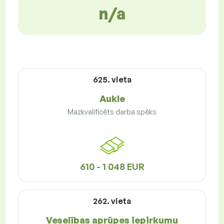
n/a
625. vieta
Aukle
Mazkvalificēts darba spēks
610 - 1 048 EUR
262. vieta
Veselības aprūpes iepirkumu