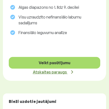
Algas diapazons no 1. līdz 9. decilei
Visu uzraudzīto nefinansiālo labumu
sadalījums
Finansiālo ieguvumu analīze
Veikt pasūtījumu
Atskaites paraugs
Bieži uzdotie jautājumi