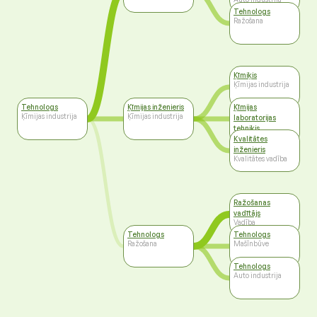
Tehnologs
Ražošana
Ķīmiķis
Ķīmijas industrija
Tehnologs
Ķīmijas inženieris
Ķīmijas
Ķīmijas industrija
Ķīmijas industrija
laboratorijas
tehniķis
Ķīmijas industrija
Kvalitātes
inženieris
Kvalitātes vadība
Ražošanas
vadītājs
Vadība
Tehnologs
Tehnologs
Ražošana
Mašīnbūve
Tehnologs
Auto industrija