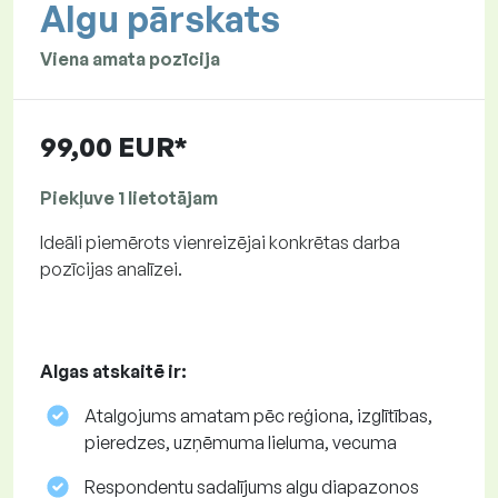
Algu pārskats
Viena amata pozīcija
99,00 EUR*
Piekļuve 1 lietotājam
Ideāli piemērots vienreizējai konkrētas darba
pozīcijas analīzei.
Algas atskaitē ir:
Atalgojums amatam pēc reģiona, izglītības,
pieredzes, uzņēmuma lieluma, vecuma
Respondentu sadalījums algu diapazonos