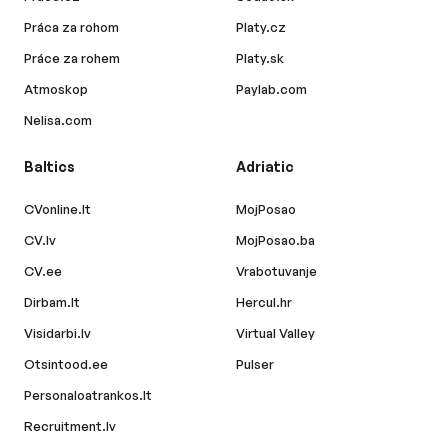
Práca za rohom
Platy.cz
Práce za rohem
Platy.sk
Atmoskop
Paylab.com
Nelisa.com
Baltics
Adriatic
CVonline.lt
MojPosao
CV.lv
MojPosao.ba
CV.ee
Vrabotuvanje
Dirbam.lt
Hercul.hr
Visidarbi.lv
Virtual Valley
Otsintood.ee
Pulser
Personaloatrankos.lt
Recruitment.lv