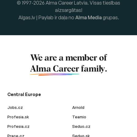
© 1997-2026 Alma Career Latvia. Visas tiesības
aizsargātas!
Algas.lv | Paylab ir daļa no
Alma Media
grupas.
We are a member of
Alma Career
family.
Central Europe
Jobs.cz
Arnold
Profesia.sk
Teamio
Profesia.cz
Seduo.cz
Prace.cz
Seduo.sk