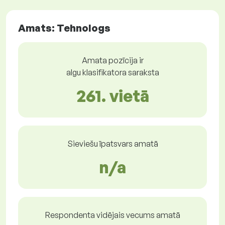
Amats: Tehnologs
Amata pozīcija ir
algu klasifikatora saraksta
261. vietā
Sieviešu īpatsvars amatā
n/a
Respondenta vidējais vecums amatā