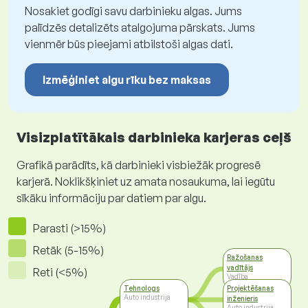
Nosakiet godīgi savu darbinieku algas. Jums
palīdzēs detalizēts atalgojuma pārskats. Jums
vienmēr būs pieejami atbilstoši algas dati.
Izmēģiniet algu rīku bez maksas
Visizplatītākais darbinieka karjeras ceļš
Grafikā parādīts, kā darbinieki visbiežāk progresē
karjerā. Noklikšķiniet uz amata nosaukuma, lai iegūtu
sīkāku informāciju par datiem par algu.
Parasti (>15%)
Retāk (5-15%)
Ražošanas
vadītājs
Reti (<5%)
Vadība
Tehnologs
Projektēšanas
Auto industrija
inženieris
Auto industrija