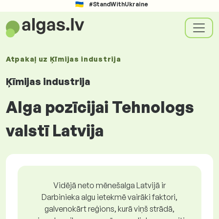
#StandWithUkraine
Atpakaļ uz
Ķīmijas industrija
Ķīmijas industrija
Alga pozīcijai Tehnologs
valstī Latvija
Vidējā neto mēnešalga Latvijā ir
Darbinieka algu ietekmē vairāki faktori,
galvenokārt reģions, kurā viņš strādā,