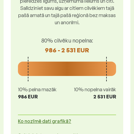
pieredzes ilgums, uzņēmuma lielums un citi.
Salīdziniet savu algu ar citiem cilvēkiem tajā
pašā amatā un tajā pašā reģionā bez maksas
un anonīmi.
80% cilvēku nopelna:
986 - 2 531 EUR
10% pelna mazāk
10% nopelna vairāk
986 EUR
2 531 EUR
Ko nozīmē dati grafikā?