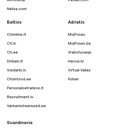
Nelisa.com
Baltics
Adriatic
CVonline.lt
MojPosao
CV.lv
MojPosao.ba
CV.ee
Vrabotuvanje
Dirbam.lt
Hercul.hr
Visidarbi.lv
Virtual Valley
Otsintood.ee
Pulser
Personaloatrankos.lt
Recruitment.lv
Varbamisteenused.ee
Scandinavia