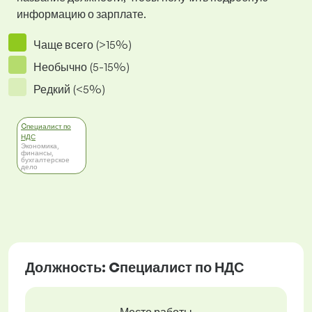
информацию о зарплате.
Чаще всего (>15%)
Необычно (5-15%)
Редкий (<5%)
Cпециалист по
НДС
Экономика,
финансы,
бухгалтерское
дело
Должность: Cпециалист по НДС