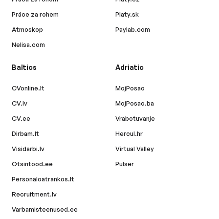
Práce za rohem
Platy.sk
Atmoskop
Paylab.com
Nelisa.com
Baltics
Adriatic
CVonline.lt
MojPosao
CV.lv
MojPosao.ba
CV.ee
Vrabotuvanje
Dirbam.lt
Hercul.hr
Visidarbi.lv
Virtual Valley
Otsintood.ee
Pulser
Personaloatrankos.lt
Recruitment.lv
Varbamisteenused.ee