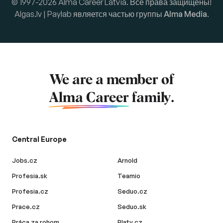
© 1997-2026 Alma Career Latvia. Все права защищены!
Algas.lv | Paylab является частью группы
Alma Media
.
We are a member of
Alma Career
family.
Central Europe
Jobs.cz
Arnold
Profesia.sk
Teamio
Profesia.cz
Seduo.cz
Prace.cz
Seduo.sk
Práca za rohom
Platy.cz