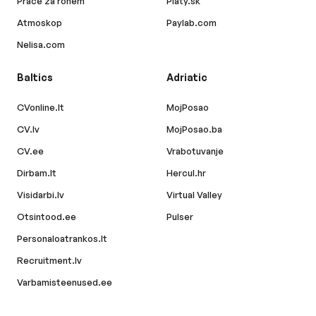
Práce za rohem
Platy.sk
Atmoskop
Paylab.com
Nelisa.com
Baltics
Adriatic
CVonline.lt
MojPosao
CV.lv
MojPosao.ba
CV.ee
Vrabotuvanje
Dirbam.lt
Hercul.hr
Visidarbi.lv
Virtual Valley
Otsintood.ee
Pulser
Personaloatrankos.lt
Recruitment.lv
Varbamisteenused.ee