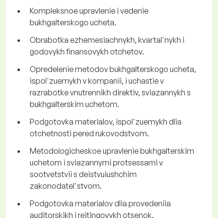
Kompleksnoe upravlenie i vedenie
bukhgalterskogo ucheta.
Obrabotka ezhemesiachnykh, kvartal'nykh i
godovykh finansovykh otchetov.
Opredelenie metodov bukhgalterskogo ucheta,
ispol'zuemykh v kompanii, i uchastie v
razrabotke vnutrennikh direktiv, sviazannykh s
bukhgalterskim uchetom.
Podgotovka materialov, ispol'zuemykh dlia
otchetnosti pered rukovodstvom.
Metodologicheskoe upravlenie bukhgalterskim
uchetom i sviazannymi protsessami v
sootvetstvii s deistvuiushchim
zakonodatel'stvom.
Podgotovka materialov dlia provedeniia
auditorskikh i reitingovykh otsenok.