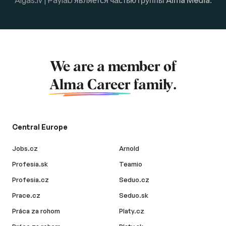
Algas.lv | Paylab является частью группы
Alma Media
.
We are a member of
Alma Career
family.
Central Europe
Jobs.cz
Arnold
Profesia.sk
Teamio
Profesia.cz
Seduo.cz
Prace.cz
Seduo.sk
Práca za rohom
Platy.cz