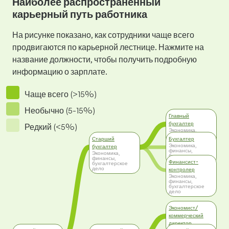
Наиболее распространенный
карьерный путь работника
На рисунке показано, как сотрудники чаще всего
продвигаются по карьерной лестнице. Нажмите на
название должности, чтобы получить подробную
информацию о зарплате.
Чаще всего (>15%)
Необычно (5-15%)
Главный
бухгалтер
Редкий (<5%)
Экономика,
финансы,
Старший
Бухгалтер
бухгалтерское
дело
Экономика,
бухгалтер
финансы,
Экономика,
бухгалтерское
финансы,
дело
Финансист-
бухгалтерское
дело
контролер
Экономика,
финансы,
бухгалтерское
дело
Экономист/
коммерческий
директор