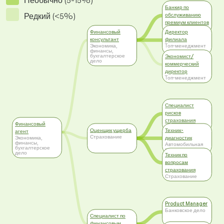
Необычно (5-15%)
Банкир по
Редкий (<5%)
обслуживанию
премиум клиентов
Банковское дело
Финансовый
Директор
консультант
филиала
Экономика,
Tоп-менеджмент
финансы,
бухгалтерское
Экономист/
дело
коммерческий
директор
Tоп-менеджмент
Специалист
рисков
страхования
Финансовый
Страхование
Оценщик ущерба
Техник-
агент
Страхование
диагностик
Экономика,
финансы,
Автомобильная
бухгалтерское
промышленность
дело
Техник по
вопросам
страхования
Страхование
Product Manager
Банковское дело
Специалист по
финансовым