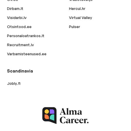
Dirbam.lt
Hercul.hr
Visidarbi.lv
Virtual Valley
Otsintood.ee
Pulser
Personaloatrankos.lt
Recruitment.lv
Varbamisteenused.ee
Scandinavia
Jobly.fi