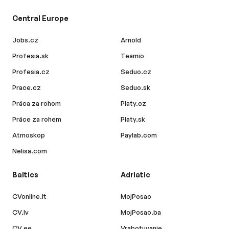
Central Europe
Jobs.cz
Arnold
Profesia.sk
Teamio
Profesia.cz
Seduo.cz
Prace.cz
Seduo.sk
Práca za rohom
Platy.cz
Práce za rohem
Platy.sk
Atmoskop
Paylab.com
Nelisa.com
Baltics
Adriatic
CVonline.lt
MojPosao
CV.lv
MojPosao.ba
CV.ee
Vrabotuvanje