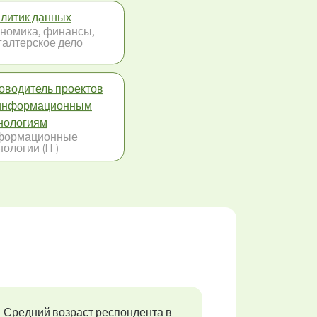
литик данных
номика, финансы,
галтерское дело
оводитель проектов
информационным
нологиям
формационные
нологии (IT)
Средний возраст респондента в