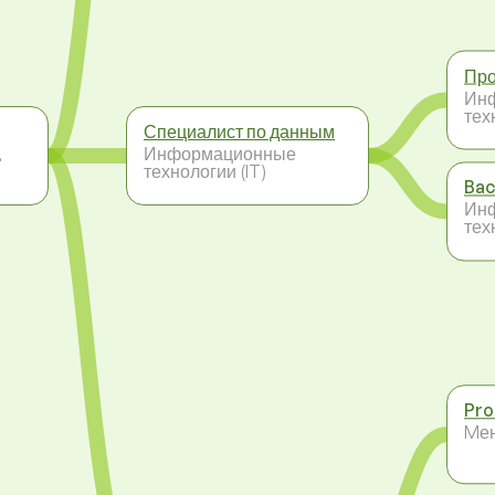
Про
Ин
тех
Специалист по данным
,
Информационные
технологии (IT)
Bac
Ин
тех
Pro
Mе