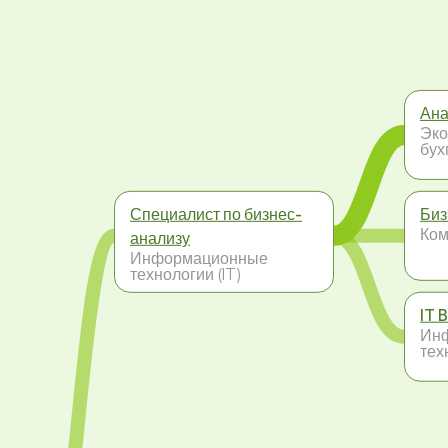
Ана
Эко
бух
Специалист по бизнес-
Биз
Ко
анализу
Информационные
технологии (IT)
IT 
Ин
тех