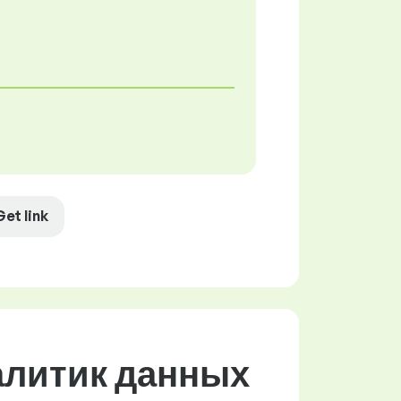
Get link
алитик данных