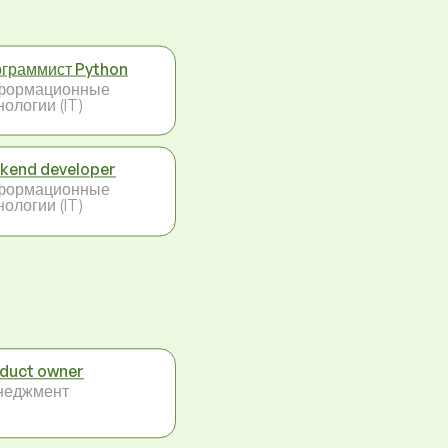
граммист Python
формационные
нологии (IT)
kend developer
формационные
нологии (IT)
duct owner
неджмент